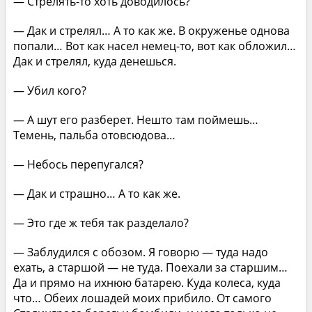
— Стрелять-то хоть доводилось?
— Дак и стрелял… А то как же. В окруженье однова
попали… Вот как насел немец-то, вот как обложил…
Дак и стрелял, куда денешься.
— Убил кого?
— А шут его разберет. Нешто там поймешь…
Темень, пальба отовсюдова…
— Небось перепугался?
— Дак и страшно… А то как же.
— Это где ж тебя так разделало?
— Заблудился с обозом. Я говорю — туда надо
ехать, а старшой — не туда. Поехали за старшим…
Да и прямо на ихнюю батарею. Куда колеса, куда
что… Обеих лошадей моих прибило. От самого