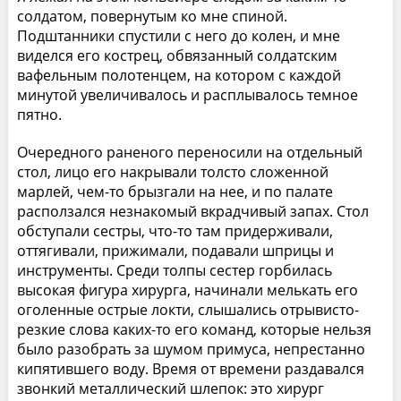
солдатом, повернутым ко мне спиной.
Подштанники спустили с него до колен, и мне
виделся его кострец, обвязанный солдатским
вафельным полотенцем, на котором с каждой
минутой увеличивалось и расплывалось темное
пятно.
Очередного раненого переносили на отдельный
стол, лицо его накрывали толсто сложенной
марлей, чем-то брызгали на нее, и по палате
расползался незнакомый вкрадчивый запах. Стол
обступали сестры, что-то там придерживали,
оттягивали, прижимали, подавали шприцы и
инструменты. Среди толпы сестер горбилась
высокая фигура хирурга, начинали мелькать его
оголенные острые локти, слышались отрывисто-
резкие слова каких-то его команд, которые нельзя
было разобрать за шумом примуса, непрестанно
кипятившего воду. Время от времени раздавался
звонкий металлический шлепок: это хирург