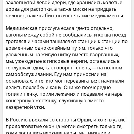
захлопнутой левой двери, где хранились колотые
дрова для растопки, а также миски на тридцать
человек, пакеты бинтов и кое-какие медикаменты.
Медицинская прислуга ехала где-то отдельно,
вагоны между собой не сообщались, и когда поезд
трогался и часами тащился от станции к станции по
временным одноколейным путям, только что
уложенным на живую нитку вместо взорванных,
мы, уже одетые в гипсовые вериги, оставались в
теплушках одни, как говорят теперь,— на полном
самообслуживании. Еду нам приносили на
остановках, и те, кто мог передвигаться, начинали
делить похлебку и кашу. Они же поочередно
топили печку, поили лежачих и подавали на нары
консервную жестянку, служившую вместо
лазаретной утки.
В Россию въехали со стороны Орши, и хотя в узкие
продолговатые оконца могли смотреть только те,
кому достались верхние нары, мы, нижние и