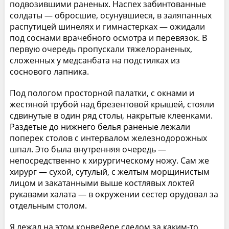
подвозившими раненых. Наспех забинтованные
солдаты — обросшие, осунувшиеся, в заляпанных
распутицей шинелях и гимнастерках — ожидали
под соснами врачебного осмотра и перевязок. В
первую очередь пропускали тяжелораненых,
сложенных у медсанбата на подстилках из
соснового лапника.
Под пологом просторной палатки, с окнами и
жестяной трубой над брезентовой крышей, стояли
сдвинутые в один ряд столы, накрытые клеенками.
Раздетые до нижнего белья раненые лежали
поперек столов с интервалом железнодорожных
шпал. Это была внутренняя очередь —
непосредственно к хирургическому ножу. Сам же
хирург — сухой, сутулый, с желтым морщинистым
лицом и закатанными выше костлявых локтей
рукавами халата — в окружении сестер орудовал за
отдельным столом.
Я лежал на этом конвейере следом за каким-то