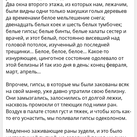
Два окна второго этажа, из которых нам, лежачим,
были видны одни только макушки голых деревьев
да временами белое мельтешение снега;
двенадцать белых коек и шесть белых тумбочек;
белые гипсы; белые бинты, белые халаты сестер и
врачей, и этот белый, постоянно висевший над
головой потолок, изученный до последней
трещинки… Белое, белое, белое… Какое-то
изнуряющее, цинготное состояние одолевало от
этой белизны И так изо дня в день: конец февраля,
март, апрель…
Впрочем, гипсы, в которые мы были закованы всяк
на свой манер, уже давно утратили свою белизну.
Они замызгались, залоснились от долгой лежки,
насквозь промокли от тлеющих под ними ран.
Воздух в палате стоял густ и тяжек, и чтобы хоть как-
то его уснастить, мы поливали гипсы одеколоном.
Медленно заживающие раны зудели, и это было