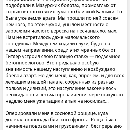
подобрали в Мазурских болотах, промозглых от
сырых ветров и едких туманов близкой Балтики. То
была уже земля врага. Мы прошли по ней совсем
немного, по этой чужой, унылой местности с
зарослями чахлого вереска на песчаных холмах.
Нам не встретилось даже маломальского
городишка. Между тем ходили слухи, будто на
нашем направлении, среди этих мрачных болот,
Гитлер устроил свою главную ставку — подземное
бетонное логово. Это придавало особую
значимость нашему наступлению и возбуждало
боевой азарт. Но для меня, как, впрочем, и для всех
лежащих в нашей палате, собранных из разных
полков и дивизий, это наступление закончилось
неожиданно и весьма прозаически: через какую-то
неделю меня уже тащили в тыл на носилках…
Оперировали меня в сосновой рощице, куда
долетала канонада близкого фронта. Роща была
начинена повозками и грузовиками, беспрерывно