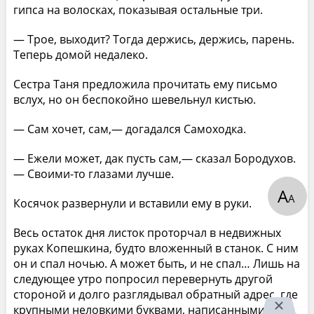
гипса на волосках, показывая остальные три.
— Трое, выходит? Тогда держись, держись, парень.
Теперь домой недалеко.
Сестра Таня предложила прочитать ему письмо
вслух, но он беспокойно шевельнул кистью.
— Сам хочет, сам,— догадался Самоходка.
— Ежели может, дак пусть сам,— сказал Бородухов.
— Своими-то глазами лучше.
А
А
Косячок развернули и вставили ему в руки.
Весь остаток дня листок проторчал в недвижных
руках Копешкина, будто вложенный в станок. С ним
он и спал ночью. А может быть, и не спал… Лишь на
следующее утро попросил перевернуть другой
стороной и долго разглядывал обратный адрес, где
крупными неловкими буквами, написанными