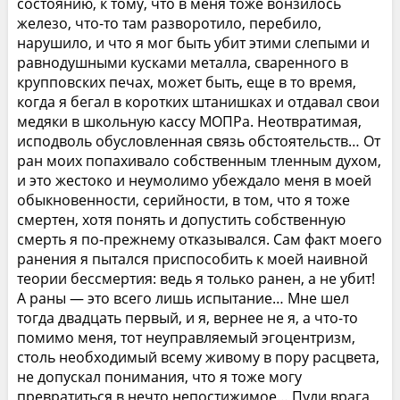
состоянию, к тому, что в меня тоже вонзилось
железо, что-то там разворотило, перебило,
нарушило, и что я мог быть убит этими слепыми и
равнодушными кусками металла, сваренного в
крупповских печах, может быть, еще в то время,
когда я бегал в коротких штанишках и отдавал свои
медяки в школьную кассу МОПРа. Неотвратимая,
исподволь обусловленная связь обстоятельств… От
ран моих попахивало собственным тленным духом,
и это жестоко и неумолимо убеждало меня в моей
обыкновенности, серийности, в том, что я тоже
смертен, хотя понять и допустить собственную
смерть я по-прежнему отказывался. Сам факт моего
ранения я пытался приспособить к моей наивной
теории бессмертия: ведь я только ранен, а не убит!
А раны — это всего лишь испытание… Мне шел
тогда двадцать первый, и я, вернее не я, а что-то
помимо меня, тот неуправляемый эгоцентризм,
столь необходимый всему живому в пору расцвета,
не допускал понимания, что я тоже могу
превратиться в нечто непостижимое… Пули врага