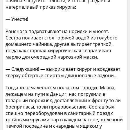
начинает крутить головой, и тотчас раздается
нетерпеливый приказ хирурга:
— Унести!
Раненого подхватывают на носилки и уносят.
Сестра поливает стол горячей водой из голубого
домашнего чайника, другая вытирает тряпкой,
тогда как старшая хирургическая сворачивает
марлю для очередной наркозной маски.
— Следующий! — выкрикивает хирург и воздевает
кверху обтертые спиртом длиннопалые ладони…
Тогда же в маленьком польском городке Млава,
лежащем на пути в Данциг, нас погрузили в
товарный порожняк, доставлявший к фронту то ли
боеприпасы, то ли продовольствие. Состав был
спешно переоборудован в санитарный поезд с
тройными ярусами нар в каждом вагоне, железной
печкой посредине и снарядным ящиком у