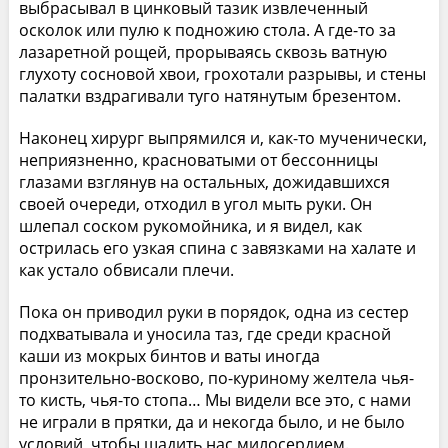
выбрасывал в цинковый тазик извлеченный
осколок или пулю к подножию стола. А где-то за
лазаретной рощей, прорываясь сквозь ватную
глухоту сосновой хвои, грохотали разрывы, и стены
палатки вздрагивали туго натянутым брезентом.
Наконец хирург выпрямился и, как-то мученически,
неприязненно, красноватыми от бессонницы
глазами взглянув на остальных, дожидавшихся
своей очереди, отходил в угол мыть руки. Он
шлепал соском рукомойника, и я видел, как
острилась его узкая спина с завязками на халате и
как устало обвисали плечи.
Пока он приводил руки в порядок, одна из сестер
подхватывала и уносила таз, где среди красной
каши из мокрых бинтов и ваты иногда
пронзительно-восково, по-куриному желтела чья-
то кисть, чья-то стопа… Мы видели все это, с нами
не играли в прятки, да и некогда было, и не было
условий, чтобы щадить нас милосердием.