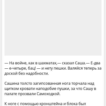
— На войне, как в шахматах,— сказал Саша.— Е-два
— е-четыре, бац! — и нету пешки. Валяйся теперь за
доской без надобности.
Сашина толсто загипсованная нога торчала над
щитком кровати наподобие пушки, за что Сашу в
палате прозвали Самоходкой.
К ноге с помощью кронштейна и блока был