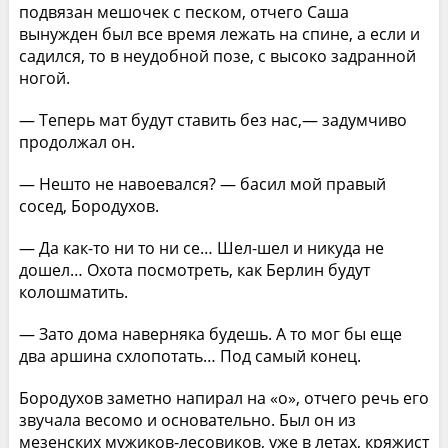
подвязан мешочек с песком, отчего Саша
вынужден был все время лежать на спине, а если и
садился, то в неудобной позе, с высоко задранной
ногой.
— Теперь мат будут ставить без нас,— задумчиво
продолжал он.
— Нешто не навоевался? — басил мой правый
сосед, Бородухов.
— Да как-то ни то ни се… Шел-шел и никуда не
дошел… Охота посмотреть, как Берлин будут
колошматить.
— Зато дома наверняка будешь. А то мог бы еще
два аршина схлопотать… Под самый конец.
Бородухов заметно напирал на «о», отчего речь его
звучала весомо и основательно. Был он из
мезенских мужиков-лесовиков, уже в летах, кряжист