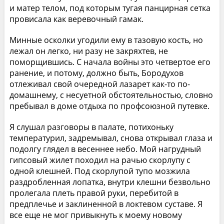
и матер телом, под которым тугая панцирная сетка
провисала как веревочный гамак.
Минные осколки угодили ему в тазовую кость, но
лежал он легко, ни разу не закряхтев, не
поморщившись. С начала войны это четвертое его
ранение, и потому, должно быть, Бородухов
отлеживал свой очередной лазарет как-то по-
домашнему, с несуетной обстоятельностью, словно
пребывал в доме отдыха по профсоюзной путевке.
Я слушал разговоры в палате, потихоньку
температурил, задремывал, снова открывал глаза и
подолгу глядел в весеннее небо. Мой нагрудный
гипсовый жилет походил на рачью скорлупу с
одной клешней. Под скорлупой тупо мозжила
раздробленная лопатка, внутри клешни безвольно
пролегала плеть правой руки, перебитой в
предплечье и заклиненной в локтевом суставе. Я
все еще не мог привыкнуть к моему новому