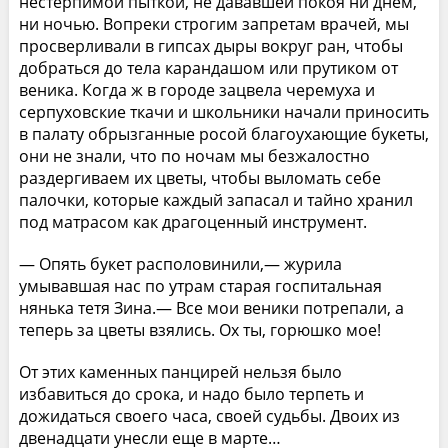
нестерпимой пыткой, не дававшей покоя ни днем,
ни ночью. Вопреки строгим запретам врачей, мы
просверливали в гипсах дыры вокруг ран, чтобы
добраться до тела карандашом или прутиком от
веника. Когда ж в городе зацвела черемуха и
серпуховские ткачи и школьники начали приносить
в палату обрызганные росой благоухающие букеты,
они не знали, что по ночам мы безжалостно
раздергиваем их цветы, чтобы выломать себе
палочки, которые каждый запасал и тайно хранил
под матрасом как драгоценный инструмент.
— Опять букет располовинили,— журила
умывавшая нас по утрам старая госпитальная
нянька тетя Зина.— Все мои веники потрепали, а
теперь за цветы взялись. Ох ты, горюшко мое!
От этих каменных панцирей нельзя было
избавиться до срока, и надо было терпеть и
дожидаться своего часа, своей судьбы. Двоих из
двенадцати унесли еще в марте…