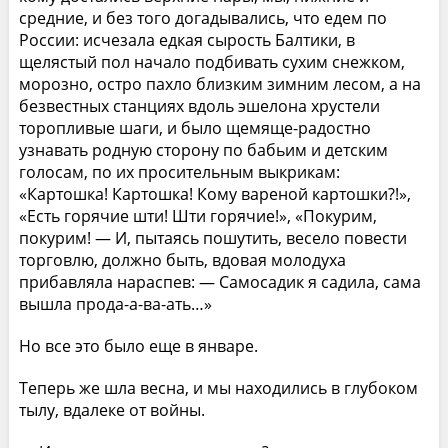
средние, и без того догадывались, что едем по
России: исчезала едкая сырость Балтики, в
щелястый пол начало подбивать сухим снежком,
морозно, остро пахло близким зимним лесом, а на
безвестных станциях вдоль эшелона хрустели
торопливые шаги, и было щемяще-радостно
узнавать родную сторону по бабьим и детским
голосам, по их просительным выкрикам:
«Картошка! Картошка! Кому вареной картошки?!»,
«Есть горячие шти! Шти горячие!», «Покурим,
покурим! — И, пытаясь пошутить, весело повести
торговлю, должно быть, вдовая молодуха
прибавляла нараспев: — Самосадик я садила, сама
вышла прода-а-ва-ать…»
Но все это было еще в январе.
Теперь же шла весна, и мы находились в глубоком
тылу, вдалеке от войны.