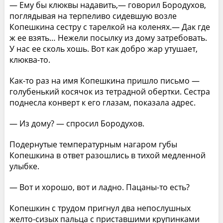
— Ему бы клюквы надавить,— говорил Бородухов,
поглядывая на терпеливо сидевшую возле
Копешкина сестру с тарелкой на коленях.— Дак где
ж ее взять… Нежели посылку из дому затребовать.
У нас ее сколь хошь. Вот как добро жар утушает,
клюква-то.
Как-то раз на имя Копешкина пришло письмо —
голубенький косячок из тетрадной обертки. Сестра
поднесла конверт к его глазам, показала адрес.
— Из дому? — спросил Бородухов.
Подернутые температурным нагаром губы
Копешкина в ответ разошлись в тихой медленной
улыбке.
— Вот и хорошо, вот и ладно. Пацаны-то есть?
Копешкин с трудом пригнул два непослушных
желто-сизых пальца с приставшими крупинками