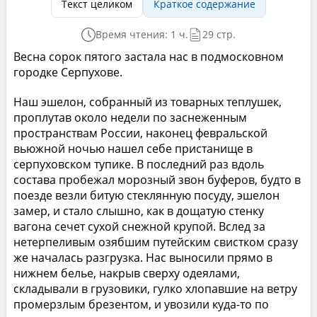
Текст целиком
Краткое содержание
Время чтения: 1 ч.
29 стр.
Весна сорок пятого застала нас в подмосковном
городке Серпухове.
Наш эшелон, собранный из товарных теплушек,
проплутав около недели по заснеженным
пространствам России, наконец февральской
вьюжной ночью нашел себе пристанище в
серпуховском тупике. В последний раз вдоль
состава пробежал морозный звон буферов, будто в
поезде везли битую стеклянную посуду, эшелон
замер, и стало слышно, как в дощатую стенку
вагона сечет сухой снежной крупой. Вслед за
нетерпеливым озябшим путейским свистком сразу
же началась разгрузка. Нас выносили прямо в
нижнем белье, накрыв сверху одеялами,
складывали в грузовики, гулко хлопавшие на ветру
промерзлым брезентом, и увозили куда-то по