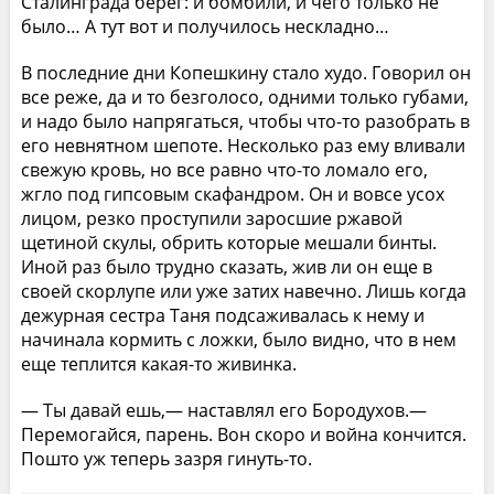
Сталинграда берег: и бомбили, и чего только не
было… А тут вот и получилось нескладно…
В последние дни Копешкину стало худо. Говорил он
все реже, да и то безголосо, одними только губами,
и надо было напрягаться, чтобы что-то разобрать в
его невнятном шепоте. Несколько раз ему вливали
свежую кровь, но все равно что-то ломало его,
жгло под гипсовым скафандром. Он и вовсе усох
лицом, резко проступили заросшие ржавой
щетиной скулы, обрить которые мешали бинты.
Иной раз было трудно сказать, жив ли он еще в
своей скорлупе или уже затих навечно. Лишь когда
дежурная сестра Таня подсаживалась к нему и
начинала кормить с ложки, было видно, что в нем
еще теплится какая-то живинка.
— Ты давай ешь,— наставлял его Бородухов.—
Перемогайся, парень. Вон скоро и война кончится.
Пошто уж теперь зазря гинуть-то.