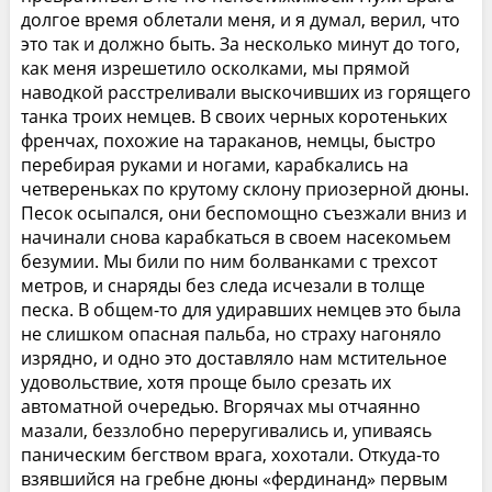
долгое время облетали меня, и я думал, верил, что
это так и должно быть. За несколько минут до того,
как меня изрешетило осколками, мы прямой
наводкой расстреливали выскочивших из горящего
танка троих немцев. В своих черных коротеньких
френчах, похожие на тараканов, немцы, быстро
перебирая руками и ногами, карабкались на
четвереньках по крутому склону приозерной дюны.
Песок осыпался, они беспомощно съезжали вниз и
начинали снова карабкаться в своем насекомьем
безумии. Мы били по ним болванками с трехсот
метров, и снаряды без следа исчезали в толще
песка. В общем-то для удиравших немцев это была
не слишком опасная пальба, но страху нагоняло
изрядно, и одно это доставляло нам мстительное
удовольствие, хотя проще было срезать их
автоматной очередью. Вгорячах мы отчаянно
мазали, беззлобно переругивались и, упиваясь
паническим бегством врага, хохотали. Откуда-то
взявшийся на гребне дюны «фердинанд» первым