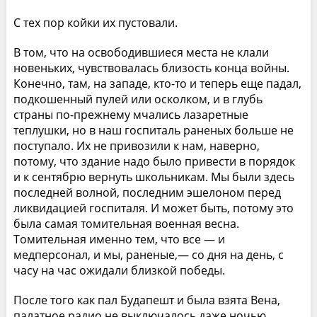
С тех пор койки их пустовали.
В том, что на освободившиеся места не клали
новеньких, чувствовалась близость конца войны.
Конечно, там, на западе, кто-то и теперь еще падал,
подкошенный пулей или осколком, и в глубь
страны по-прежнему мчались лазаретные
теплушки, но в наш госпиталь раненых больше не
поступало. Их не привозили к нам, наверно,
потому, что здание надо было привести в порядок
и к сентябрю вернуть школьникам. Мы были здесь
последней волной, последним эшелоном перед
ликвидацией госпиталя. И может быть, потому это
была самая томительная военная весна.
Томительная именно тем, что все — и
медперсонал, и мы, раненые,— со дня на день, с
часу на час ожидали близкой победы.
После того как пал Будапешт и была взята Вена,
палатное радио не выключалось даже ночью.