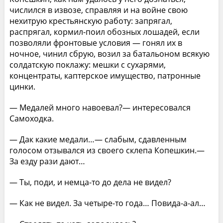
числился в извозе, справляя и на войне свою
нехитрую крестьянскую работу: запрягал,
распрягал, кормил-поил обозных лошадей, если
позволяли фронтовые условия — гонял их в
ночное, чинил сбрую, возил за батальоном всякую
солдатскую поклажу: мешки с сухарями,
концентраты, каптерское имущество, патронные
цинки.
— Медалей много навоевал?— интересовался
Самоходка.
— Дак какие медали…— слабым, сдавленным
голосом отзывался из своего склепа Копешкин.—
За езду рази дают…
— Ты, поди, и немца-то до дела не видел?
— Как не видел. За четыре-то года… Повида-а-ал…