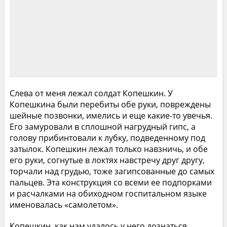
Слева от меня лежал солдат Копешкин. У
Копешкина были перебиты обе руки, повреждены
шейные позвонки, имелись и еще какие-то увечья.
Его замуровали в сплошной нагрудный гипс, а
голову прибинтовали к лубку, подведенному под
затылок. Копешкин лежал только навзничь, и обе
его руки, согнутые в локтях навстречу друг другу,
торчали над грудью, тоже загипсованные до самых
пальцев. Эта конструкция со всеми ее подпорками
и расчалками на обиходном госпитальном языке
именовалась «самолетом».
Копешкин, как нам удалось у него дознаться,