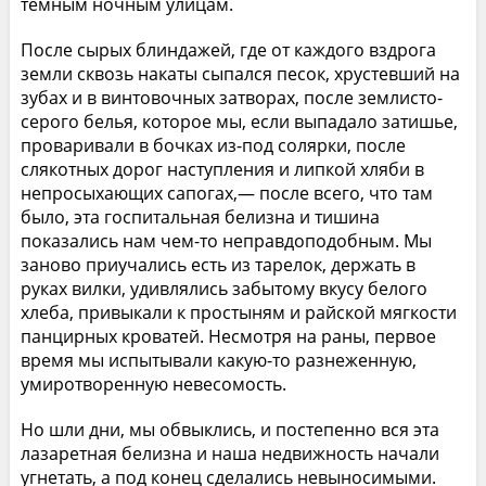
темным ночным улицам.
После сырых блиндажей, где от каждого вздрога
земли сквозь накаты сыпался песок, хрустевший на
зубах и в винтовочных затворах, после землисто-
серого белья, которое мы, если выпадало затишье,
проваривали в бочках из-под солярки, после
слякотных дорог наступления и липкой хляби в
непросыхающих сапогах,— после всего, что там
было, эта госпитальная белизна и тишина
показались нам чем-то неправдоподобным. Мы
заново приучались есть из тарелок, держать в
руках вилки, удивлялись забытому вкусу белого
хлеба, привыкали к простыням и райской мягкости
панцирных кроватей. Несмотря на раны, первое
время мы испытывали какую-то разнеженную,
умиротворенную невесомость.
Но шли дни, мы обвыклись, и постепенно вся эта
лазаретная белизна и наша недвижность начали
угнетать, а под конец сделались невыносимыми.