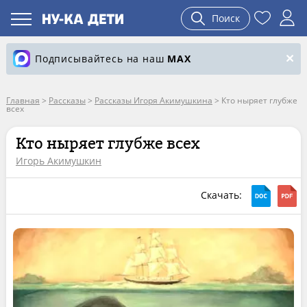
Поиск
Подписывайтесь на наш
MAX
Главная
>
Рассказы
>
Рассказы Игоря Акимушкина
>
Кто ныряет глубже
всех
Кто ныряет глубже всех
Игорь Акимушкин
Скачать: