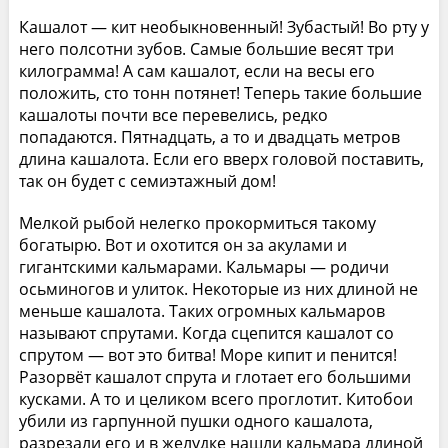
Кашалот — кит необыкновенный! Зубастый! Во рту у
него полсотни зубов. Самые большие весят три
килограмма! А сам кашалот, если на весы его
положить, сто тонн потянет! Теперь такие большие
кашалоты почти все перевелись, редко
попадаются. Пятнадцать, а то и двадцать метров
длина кашалота. Если его вверх головой поставить,
так он будет с семиэтажный дом!
Мелкой рыбой нелегко прокормиться такому
богатырю. Вот и охотится он за акулами и
гигантскими кальмарами. Кальмары — родичи
осьминогов и улиток. Некоторые из них длиной не
меньше кашалота. Таких огромных кальмаров
называют спрутами. Когда сцепится кашалот со
спрутом — вот это битва! Море кипит и пенится!
Разорвёт кашалот спрута и глотает его большими
кусками. А то и целиком всего проглотит. Китобои
убили из гарпунной пушки одного кашалота,
разрезали его и в желудке нашли кальмара длиной