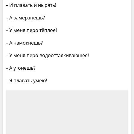
– И плавать и нырять!
– А замёрзнешь?
– У меня перо тёплое!
– А намокнешь?
– У меня перо водоотталкивающее!
– А утонешь?
– Я плавать умею!