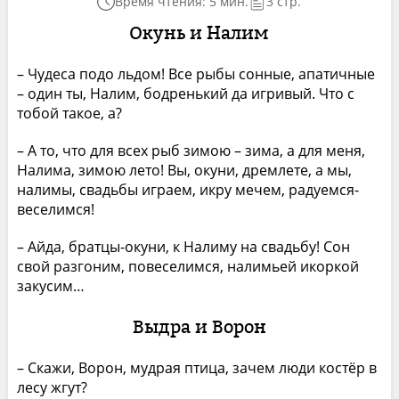
Время чтения: 5 мин.
3 стр.
Окунь и Налим
– Чудеса подо льдом! Все рыбы сонные, апатичные
– один ты, Налим, бодренький да игривый. Что с
тобой такое, а?
– А то, что для всех рыб зимою – зима, а для меня,
Налима, зимою лето! Вы, окуни, дремлете, а мы,
налимы, свадьбы играем, икру мечем, радуемся-
веселимся!
– Айда, братцы-окуни, к Налиму на свадьбу! Сон
свой разгоним, повеселимся, налимьей икоркой
закусим…
Выдра и Ворон
– Скажи, Ворон, мудрая птица, зачем люди костёр в
лесу жгут?