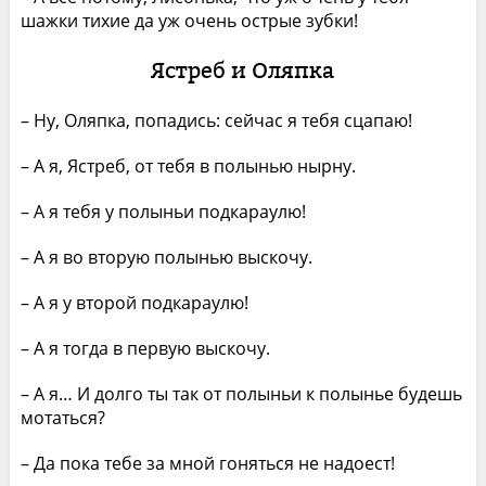
шажки тихие да уж очень острые зубки!
Ястреб и Оляпка
– Ну, Оляпка, попадись: сейчас я тебя сцапаю!
– А я, Ястреб, от тебя в полынью нырну.
– А я тебя у полыньи подкараулю!
– А я во вторую полынью выскочу.
– А я у второй подкараулю!
– А я тогда в первую выскочу.
– А я… И долго ты так от полыньи к полынье будешь
мотаться?
– Да пока тебе за мной гоняться не надоест!