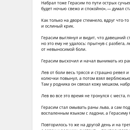
Набрал тоже Герасим по пути острых сучьев 
будет ночью свежо и спокойно», — думал ста
Как только на дворе стемнело, вдруг что-т
и ослиный крик.
Герасим выглянул и видит, что давешний с
но это ему не удалось: прыгнув с разбега, 
от невыносимой боли.
Герасим выскочил и начал вынимать из ра
Лев от боли весь трясся и страшно ревел и 
колючки повынул, а потом взял верблюжью к
Там у родника он связал кожу мешком, набр
Лев во все это время не тронулся с места, 
Герасим стал омывать раны льва, а сам под
воспаленным языком с ладони, а Герасиму б
Повторилось то же на другой день и на тре