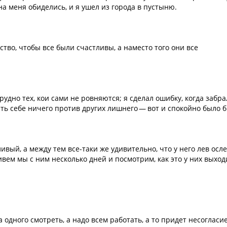
на меня обиделись, и я ушел из города в пустыню.
тво, чтобы все были счастливы, а наместо того они все
трудно тех, кои сами не ровняются; я сделал ошибку, когда забра
ть себе ничего против других лишнего — вот и спокойно было б
ливый, а между тем все-таки же удивительно, что у него лев осл
ивем мы с ним несколько дней и посмотрим, как это у них выход
 одного смотреть, а надо всем работать, а то придет несогласие