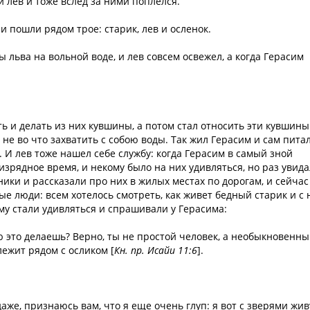
и лев и тоже вслед за ними поплелся.
 и пошли рядом трое: старик, лев и осленок.
льва на вольной воде, и лев совсем освежел, а когда Герасим
ь и делать из них кувшины, а потом стал относить эти кувшины
о не во что захватить с собою воды. Так жил Герасим и сам питал
 И лев тоже нашел себе службу: когда Герасим в самый зной
 изрядное время, и некому было на них удивляться, но раз увид
ки и рассказали про них в жилых местах по дорогам, и сейчас
е люди: всем хотелось смотреть, как живет бедный старик и с
тому стали удивляться и спрашивали у Герасима:
 это делаешь? Верно, ты не простой человек, а необыкновенны
лежит рядом с осликом [
Кн. пр. Исайи 11:6
].
же, признаюсь вам, что я еще очень глуп: я вот с зверями жив