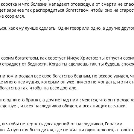
 коротка и что болезни нападают отовсюду, а от смерти не спас
удет заранее так распорядиться богатством, чтобы оно на старос
не ссорился.
я, как ему лучше сделать. Одни говорили одно, а другие другое
воим богатством, как советует Иисус Христос: ты отпусти свои
 страдает от бедности. Когда ты сделаешь так, ты будешь споко
ином и роздал все свое богатство бедным, но вскоре увидел, чт
ще много неимущих, которым он уже ничего не мог дать, и эти с
богатство так, чтобы на всех достало.
то одни его бранят, а другие над ним смеются, что он прежде 
бедствует, и всех наследников обидел, а всех нищих все-таки
, и чтобы не терпеть досаждений от наследников, Герасим
ю. А пустыня была дикая, где не жил ни один человек, а только