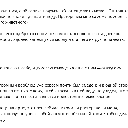
аляться, а об ослике подумал: «Этот еще жить может. Он тольк
ки не знали, где найти воду. Прежде чем мне самому помереть,
го животного».
л его под брюхо своим поясом и стал волочь его, и доволок
окрой ладонью запекшуюся морду и стал его из рук попаивать,
повел его К себе, и думал: «Помучусь я еще с ним — окажу ему
громный верблюд уже совсем почти был съеден; и в одной сто
ошел взять эту кожу, чтобы таскать в ней воду, но увидел, что 
вою — от сытости валяется и хвостом по земле хлопает.
ец: наверно, этот лев сейчас вскочит и растерзает и меня,
 благополучно унес с собой лохмот верблюжьей кожи, чтобы сдел
оду.