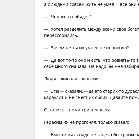
а с людьми совсем жить не умел — все они 
— Чем же ты обидел?
— Хотел разделить между всеми свое богатс
перессорились.
— Зачем же ты их умнее не поровнял?
— Да вот то-то оно и есть, что ровнять-то 
себе много сначала. Не надо бы мне забира
Люди закивали головами.
— Эге! — сказали, — да это старик-то дурас
караулит и не съест их обоих. Давайте пож
Остались с ними три человека.
Герасим их не прогонял, только сказал:
— Вместе жить надо не так, чтобы троим на