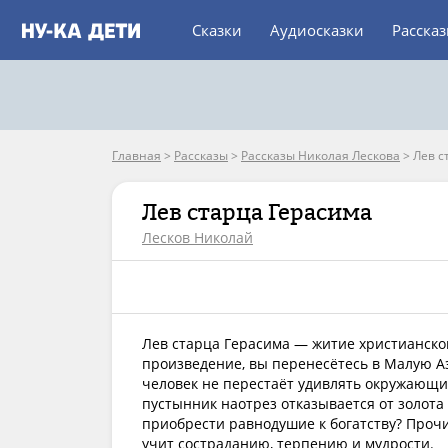
Сказки
Аудиосказки
Расска
Главная
>
Рассказы
>
Рассказы Николая Лескова
>
Лев с
Лев старца Герасима
Лесков Николай
Лев старца Герасима — житие христианског
произведение, вы перенесётесь в Малую Аз
человек не перестаёт удивлять окружающих
пустынник наотрез отказывается от золота 
приобрести равнодушие к богатству? Проч
учит состраданию, терпению и мудрости.