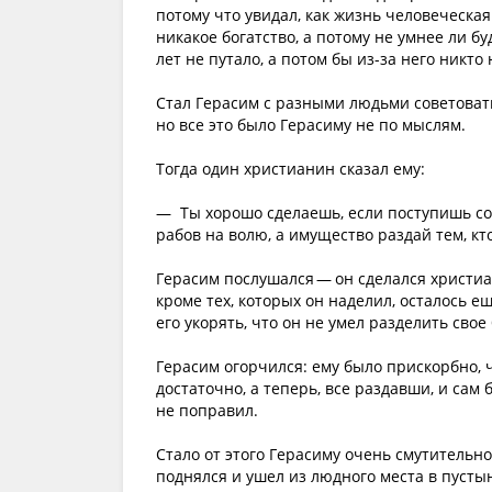
потому что увидал, как жизнь человеческая
никакое богатство, а потому не умнее ли б
лет не путало, а потом бы из-за него никто 
Стал Герасим с разными людьми советоватьс
но все это было Герасиму не по мыслям.
Тогда один христианин сказал ему:
— Ты хорошо сделаешь, если поступишь со с
рабов на волю, а имущество раздай тем, кто
Герасим послушался — он сделался христиан
кроме тех, которых он наделил, осталось е
его укорять, что он не умел разделить свое 
Герасим огорчился: ему было прискорбно, ч
достаточно, а теперь, все раздавши, и сам 
не поправил.
Стало от этого Герасиму очень смутительно
поднялся и ушел из людного места в пустын