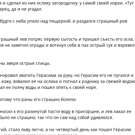
и сделал из них ослику загородочку, у самой своей норки. «Тут
рец, да и не угадал.
о будто с неба упало над пещеркой, и раздался страшный рев
трашный лев потряс первую сытость и пришел съесть его осла,
лев не заметил ограды и воткнул себе в пах острый сук и взревел
ны зверя острые спицы.
норовил хватить Герасима за руку, но Герасим его не пугался и
ожу, взвалил ее на ослика и погнал к роднику за свежей водою
ал ее полну воды и пошел опять к своей норе.
потому что раны его страшно болели.
носил к его разинутой пасти воду в пригоршне, и лев лакал ее
ыло не страшно, так что он сам над собой удивлялся.
тий, стало льву легче, а на четвертый день как пошел Герасим