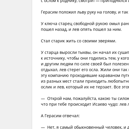
с ослом к роднику, смотрит — приподнялся 
Герасим положил льву руку на голову, и так
У ключа старец свободной рукою омыл раны 
пошел назад, и лев опять пошел за ним.
Стал старик жить со своими зверями.
У старца выросли тыквы, он начал их сушит
к источнику, чтобы они годились тем, у ког
и другим людям по силе своей был полезен.
отдыхал, лев стерег его осла. Жили они так
эту компанию проходившие караваном путни
из разных мест стали приходить любопытны
ослик и лев, который их не терзает. Все э
— Открой нам, пожалуйста, какою ты силою
что при тебе происходит Исаево чудо: лев 
А Герасим отвечал:
— Нет, я самый обыкновенный человек, и да