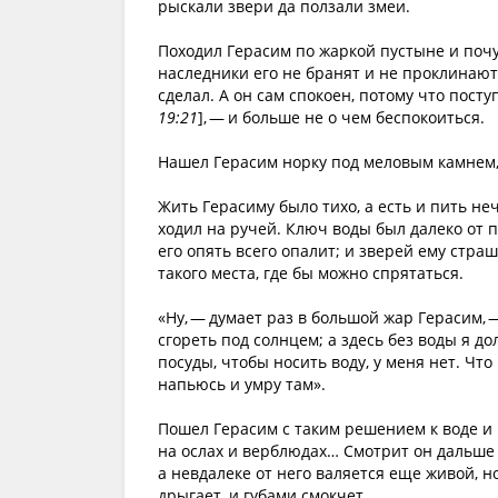
рыскали звери да ползали змеи.
Походил Герасим по жаркой пустыне и почув
наследники его не бранят и не проклинают и
сделал. А он сам спокоен, потому что посту
19:21
], — и больше не о чем беспокоиться.
Нашел Герасим норку под меловым камнем, 
Жить Герасиму было тихо, а есть и пить не
ходил на ручей. Ключ воды был далеко от п
его опять всего опалит; и зверей ему страш
такого места, где бы можно спрятаться.
«Ну, — думает раз в большой жар Герасим, 
сгореть под солнцем; а здесь без воды я д
посуды, чтобы носить воду, у меня нет. Что
напьюсь и умру там».
Пошел Герасим с таким решением к воде и 
на ослах и верблюдах… Смотрит он дальше 
а невдалеке от него валяется еще живой, н
дрыгает, и губами смокчет.