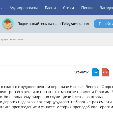
зы
Аудиорассказы
Басни
Стихи
Песни
Загадк
Подписывайтесь на наш
Telegram
канал
Перейт
тарца Герасима
Скачать:
о святого в художественном пересказе Николая Лескова. Откр
ию третьего века и встретитесь с монахом по имени Герасим. 
. Во-первых, ему смиренно служит дикий лев, а во-вторых,
и дорогих подарков. Как старцу удалось побороть страх смерти
итайте произведение и узнаете. История преподобного Гераси