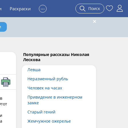
...
и
Раскраски
Поиск
и
Популярные рассказы Николая
Лескова
Левша
Неразменный рубль
Человек на часах
Привидение в инженерном
ыв
замке
Этот
Старый гений
 и
ма
Жемчужное ожерелье