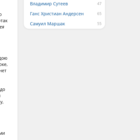
Владимир Сутеев
Ганс Христиан Андерсен
о
этак
Самуил Маршак
ея
одою
рке,
нет
адо
й
у,
ами