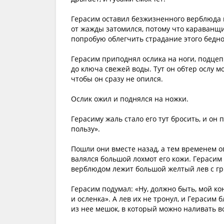
Герасим оставил безжизненного верблюда в
от жажды затомился, потому что караванщи
попробую облегчить страдание этого бедно
Герасим приподнял ослика на ноги, подцепи
до ключа свежей воды. Тут он обтер ослу м
чтобы он сразу не опился.
Ослик ожил и поднялся на ножки.
Герасиму жаль стало его тут бросить, и он 
пользу».
Пошли они вместе назад, а тем временем о
валялся большой лохмот его кожи. Герасим п
верблюдом лежит большой желтый лев с гри
Герасим подумал: «Ну, должно быть, мой кон
и осленка». А лев их не тронул, и Герасим
из нее мешок, в который можно наливать в