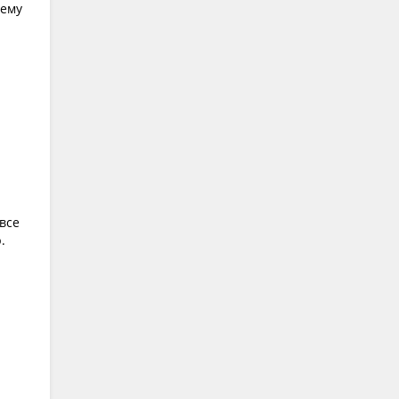
 ему
 все
.