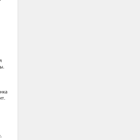
л
ы.
енка
ит.
,