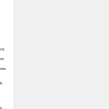
ся,
али
 ним
й,
у,