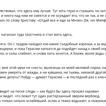
ствовал, что здесь ему лучше. Тут хоть глухо и страшно, но зат
 никто над ним не смеется и не осуждает его, что он так, а не 
пил по слову Христову: «Отдай все и иди за Мною» [
Ев. от Матф
натаскал туда тростника и стал жить здесь.
чего. Он с трудом находил кое-какие съедобные коренья, а за в
ещерки, и пока Герасим напьется да подойдет назад к своей но
но, и силы слабеют, и снова пить хочется. А ближе, возле воды, 
— мне этой муки не снесть: вылезешь из моей меловой норки, н
олжен умереть от жажды, а ни кувшина, ни тыквы, никакой друго
 мне делать? Пойду, — думает Герасим, — в последний раз к ключ
видит на песке следы — как будто бы здесь прошел караван
и видит, что лежит тут один растерзанный зверем верблюд,
о только сильно ослабевший, ослик и тяжко вздыхает, и ножонк