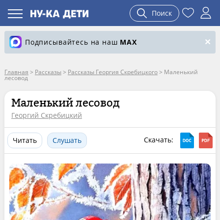
Поиск
Подписывайтесь на наш
MAX
Главная
>
Рассказы
>
Рассказы Георгия Скребицкого
>
Маленький
лесовод
Маленький лесовод
Георгий Скребицкий
Скачать:
Читать
Слушать