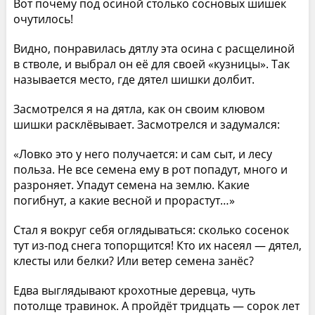
Вот почему под осиной столько сосновых шишек
очутилось!
Видно, понравилась дятлу эта осина с расщелиной
в стволе, и выбрал он её для своей «кузницы». Так
называется место, где дятел шишки долбит.
Засмотрелся я на дятла, как он своим клювом
шишки расклёвывает. Засмотрелся и задумался:
«Ловко это у него получается: и сам сыт, и лесу
польза. Не все семена ему в рот попадут, много и
разроняет. Упадут семена на землю. Какие
погибнут, а какие весной и прорастут…»
Стал я вокруг себя оглядываться: сколько сосенок
тут из-под снега топорщится! Кто их насеял — дятел,
клесты или белки? Или ветер семена занёс?
Едва выглядывают крохотные деревца, чуть
потолще травинок. А пройдёт тридцать — сорок лет