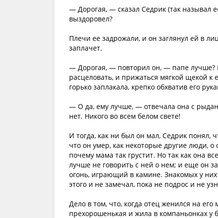
— Дорогая, — сказал Седрик (так называл е
выздоровел?
Плечи ее задрожали, и он заглянул ей в лиц
заплачет.
— Дорогая, — повторил он, — папе лучше? В
расцеловать, и прижаться мягкой щекой к ее
горько заплакала, крепко обхватив его рука
— О да, ему лучше, — отвечала она с рыдан
нет. Никого во всем белом свете!
И тогда, как ни был он мал, Седрик понял, 
что он умер, как некоторые другие люди, о 
почему мама так грустит. Но так как она вс
лучше не говорить с ней о нем; и еще он з
огонь, играющий в камине. Знакомых у них
этого и не замечал, пока не подрос и не уз
Дело в том, что, когда отец женился на его
прехорошенькая и жила в компаньонках у б