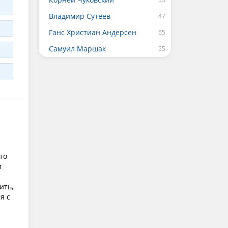
Владимир Сутеев
Ганс Христиан Андерсен
Самуил Маршак
то
и
ить,
я с