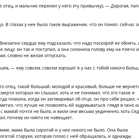
е отец, и мальчик перенял у него эту привычку), — Дорогая, пап
о. В глазах у нее было такое выражение, что он понял: сейчас 
незапно сердце ему подсказало, что надо поскорей ее обнять, 
 лицу; он так и поступил, а она склонила голову ему на плечо и
ми, словно не желая отпускать.
ьем, — ему совсем, совсем хорошо! А у нас с тобой никого боль
что отец, такой большой, молодой и красивый, больше не вернет
смерти которых он слышал, хоть и не понимал, что это такое и
егда плакала, когда он заговаривал об отце, он про себя решил, 
аметил, что лучше не позволять ей задумываться, глядя в окно и
 с мамой почти не было, и жили они весьма уединенно, хоть Се
нал, почему их никто не навещает.
 маме, мама была сиротой и у нее никого не было. Она была
огатой старухи, которая плохо с ней обращалась, и однажды