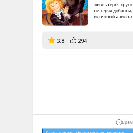
жизнь героя круто
не теряя доброты,
истинный аристокр
3.8
294
Время
Глава первая. Неожиданное известие