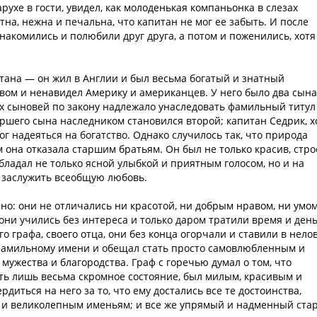
ухе в гости, увидел, как молоденькая компаньонка в слезах
тна, нежна и печальна, что капитан не мог ее забыть. И после
акомились и полюбили друг друга, а потом и поженились, хотя
тана — он жил в Англии и был весьма богатый и знатный
вом и ненавидел Америку и американцев. У него было два сына
х сыновей по закону надлежало унаследовать фамильный титул
ршего сына наследником становился второй; капитан Седрик, х
ог надеяться на богатство. Однако случилось так, что природа
 она отказала старшим братьям. Он был не только красив, стро
бладал не только ясной улыбкой и приятным голосом, но и на
л заслужить всеобщую любовь.
но: они не отличались ни красотой, ни добрым нравом, ни умом
они учились без интереса и только даром тратили время и день
о графа, своего отца, они без конца огорчали и ставили в нело
 фамильному имени и обещал стать просто самовлюбленным и
жества и благородства. Граф с горечью думал о том, что
ть лишь весьма скромное состояние, был милым, красивым и
диться на него за то, что ему достались все те достоинства,
 и великолепным именьям; и все же упрямый и надменный ста