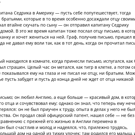
.
тана Седрика в Америку — пусть себе попутешествует, тогда
с братьями, которые в то время особенно досаждали отцу своим
чал втайне скучать по сыну — он отправил капитану Седрику
домой. В это же время капитан тоже послал отцу письмо, в кот
нку и хочет жениться на ней. Граф, получив письмо, пришел 
да не давал ему воли так, как в тот день, когда он прочитал пис
ый находился в комнате, когда принесли письмо, испугался, как
ыл страшен. Целый час он метался, как тигр в клетке, а потом с
 показывался ему на глаза и не писал ни отцу, ни братьям. Мо
мье пусть забудет и пусть до конца дней не ждет от отца никакой
исьмо; он любил Англию, а еще больше — красивый дом, в кот
о отца и сочувствовал ему; однако он знал, что теперь ему неч
ерялся: он не был приучен к труду, опыта в делах у него не был
ества. Он продал свой офицерский патент, нашел себе — не без
 сравнению с прежней его жизнью в Англии перемена в
 он был счастлив и молод и надеялся, что, прилежно трудясь,
ольшой дом на одной из тихих улочек; там родился его малыш, 