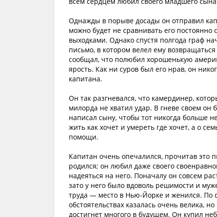
всем сердцем любил своего младшего сына
Однажды в порыве досады он отправил капи
можно будет не сравнивать его постоянно 
выходками. Однако спустя полгода граф на
письмо, в котором велел ему возвращаться 
сообщал, что полюбил хорошенькую америка
ярость. Как ни суров был его нрав, он никог
капитана.
Он так разгневался, что камердинер, котор
милорда не хватил удар. В гневе своем он б
написал сыну, чтобы тот никогда больше не
жить как хочет и умереть где хочет, а о се
помощи.
Капитан очень опечалился, прочитав это п
родился; он любил даже своего своенравног
надеяться на него. Поначалу он совсем раст
зато у него было вдоволь решимости и муж
труда — место в Нью-Йорке и женился. По
обстоятельствах казалась очень велика, но
достигнет многого в будущем. Он купил неб