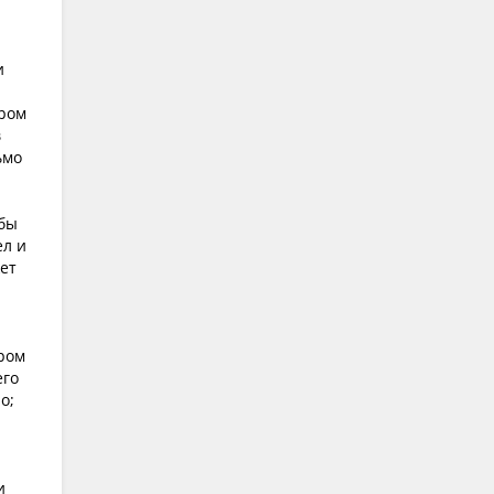
и
ором
в
ьмо
 бы
ел и
жет
ором
его
о;
и