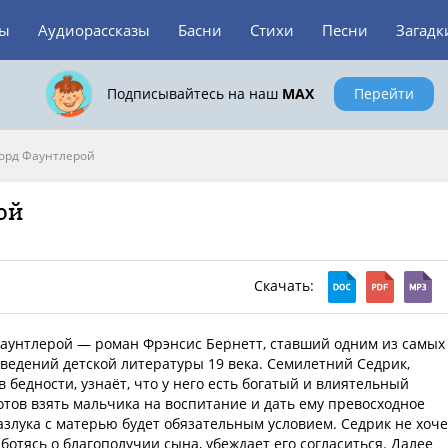
зы
Аудиорассказы
Басни
Стихи
Песни
Загадк
Подписывайтесь на наш
MAX
Перейти
орд Фаунтлерой
ой
Скачать:
аунтлерой — роман Фрэнсис Бернетт, ставший одним из самых
ведений детской литературы 19 века. Семилетний Седрик,
 бедности, узнаёт, что у него есть богатый и влиятельный
отов взять мальчика на воспитание и дать ему превосходное
азлука с матерью будет обязательным условием. Седрик не хоче
аботясь о благополучии сына, убеждает его согласиться. Далее