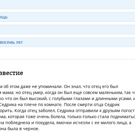
мощь
 восемь лет
звестие
м об этом даже не упоминали. Он знал, что отец его был
м мама; но отец умер, когда он был еще совсем маленьким, так ч
ко что он был высокий, с голубыми глазами и длинными усами, 
 Седрика на плече по комнате. После смерти отца Седрик
орить. Когда отец заболел, Седрика отправили к друзьям погост
ама, которая тоже очень болела, только-только стала подниматьс
на побледнела и похудела, ямочки исчезли с ее милого лица, а
она была в черное.