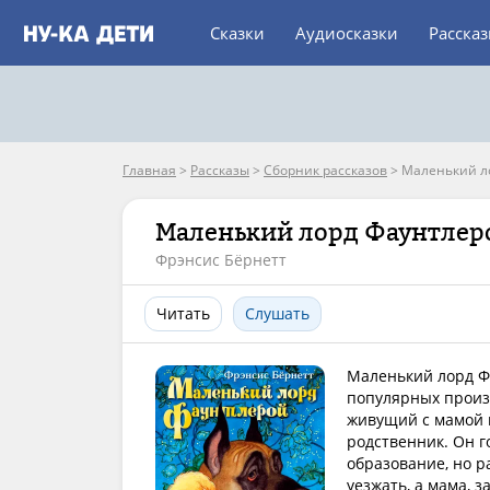
Сказки
Аудиосказки
Расска
Главная
>
Рассказы
>
Сборник рассказов
>
Маленький л
Маленький лорд Фаунтлер
Фрэнсис Бёрнетт
Читать
Слушать
Маленький лорд Ф
популярных произ
живущий с мамой в
родственник. Он г
образование, но р
уезжать, а мама, з