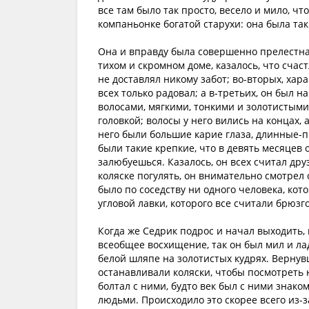
все там было так просто, весело и мило, ч
компаньонке богатой старухи: она была так
Она и вправду была совершенно прелестна, 
тихом и скромном доме, казалось, что счас
не доставлял никому забот; во-вторых, хара
всех только радовал; а в‑третьих, он был 
волосами, мягкими, тонкими и золотистыми
головкой; волосы у него вились на концах,
него были большие карие глаза, длинные-
были такие крепкие, что в девять месяцев о
залюбуешься. Казалось, он всех считал друз
коляске погулять, он внимательно смотрел 
было по соседству ни одного человека, кот
угловой лавки, которого все считали брюзг
Когда же Седрик подрос и начал выходить, 
всеобщее восхищение, так он был мил и ла
белой шляпе на золотистых кудрях. Вернув
останавливали коляски, чтобы посмотреть н
болтал с ними, будто век был с ними знаком
людьми. Происходило это скорее всего из-