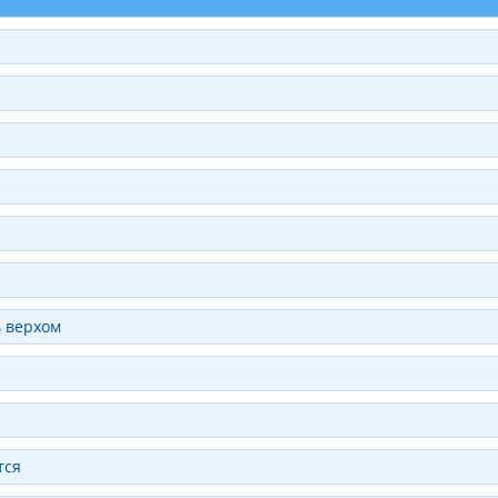
ь верхом
тся