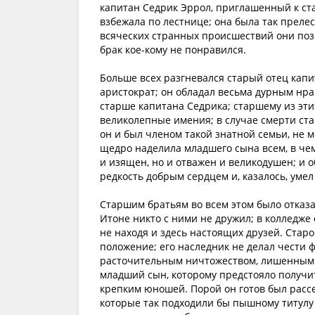
капитан Седрик Эррол, приглашенный к стар
взбежала по лестнице; она была так прелес
всяческих странных происшествий они позн
брак кое-кому не понравился.
Больше всех разгневался старый отец капи
аристократ; он обладал весьма дурным нра
старше капитана Седрика; старшему из эти
великолепные имения; в случае смерти ста
он и был членом такой знатной семьи, не м
щедро наделила младшего сына всем, в чем
и изящен, но и отважен и великодушен; и о
редкость добрым сердцем и, казалось, уме
Старшим братьям во всем этом было отказа
Итоне никто с ними не дружил; в колледже 
не находя и здесь настоящих друзей. Старог
положение; его наследник не делал чести
расточительным ничтожеством, лишенным му
младший сын, которому предстояло получи
крепким юношей. Порой он готов был рассер
которые так подходили бы пышному титулу