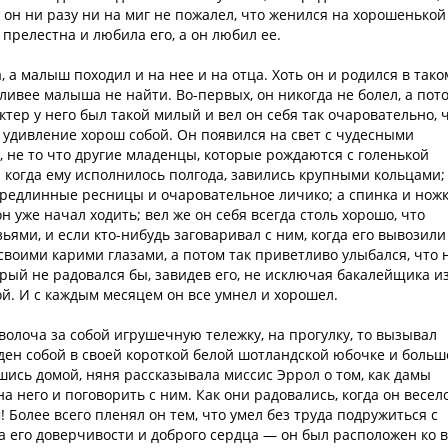
то он ни разу ни на миг не пожалел, что женился на хорошенькой
 прелестна и любила его, а он любил ее.
а малыш походил и на нее и на отца. Хоть он и родился в тако
тливее малыша не найти. Во-первых, он никогда не болел, а пот
ктер у него был такой милый и вел он себя так очаровательно, 
на удивление хорош собой. Он появился на свет с чудесными
, не то что другие младенцы, которые рождаются с голенькой
 а когда ему исполнилось полгода, завились крупными кольцами;
предлинные ресницы и очаровательное личико; а спинка и нож
н уже начал ходить; вел же он себя всегда столь хорошо, что
ьями, и если кто-нибудь заговаривал с ним, когда его вывозили
своими карими глазами, а потом так приветливо улыбался, что 
орый не радовался бы, завидев его, не исключая бакалейщика и
ой. И с каждым месяцем он все умнел и хорошел.
волоча за собой игрушечную тележку, на прогулку, то вызывал
ден собой в своей короткой белой шотландской юбочке и больш
шись домой, няня рассказывала миссис Эррол о том, как дамы
а него и поговорить с ним. Как они радовались, когда он весел
! Более всего пленял он тем, что умел без труда подружиться с
за его доверчивости и доброго сердца — он был расположен ко 