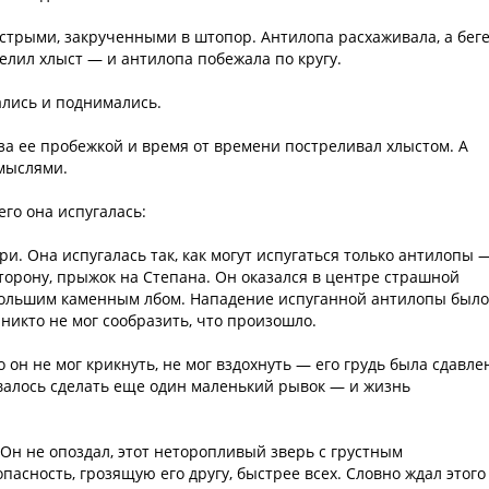
стрыми, закрученными в штопор. Антилопа расхаживала, а бег
елил хлыст — и антилопа побежала по кругу.
ались и поднимались.
 за ее пробежкой и время от времени постреливал хлыстом. А
 мыслями.
его она испугалась:
ри. Она испугалась так, как могут испугаться только антилопы 
сторону, прыжок на Степана. Он оказался в центре страшной
 большим каменным лбом. Нападение испуганной антилопы было
икто не мог сообразить, что произошло.
 он не мог крикнуть, не мог вздохнуть — его грудь была сдавле
валось сделать еще один маленький рывок — и жизнь
 Он не опоздал, этот неторопливый зверь с грустным
асность, грозящую его другу, быстрее всех. Словно ждал этого