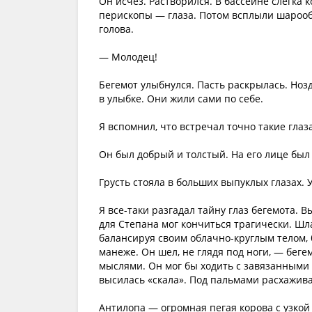
Он исчез. Растворился. В бассейне слегка
перископы — глаза. Потом всплыли шарооб
голова.
— Молодец!
Бегемот улыбнулся. Пасть раскрылась. Ноз
в улыбке. Они жили сами по себе.
Я вспомнил, что встречал точно такие глаза
Он был добрый и толстый. На его лице был
Грусть стояла в больших выпуклых глазах.
Я все-таки разгадал тайну глаз бегемота. В
для Степана мог кончиться трагически. Ш
балансируя своим облачно-круглым телом,
манеже. Он шел, не глядя под ноги, — бег
мыслями. Он мог бы ходить с завязанными
высилась «скала». Под пальмами расхажив
Антилопа — огромная пегая корова с узкой