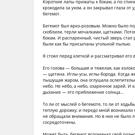
Короткие лапы прижаты к бокам, а по спине
крокодила за ухом, а он закрывал глаза от 
бегемот.
Бегемот был ярко-розовым. Можно было под
скоблили, терли мочалками, щетками. Пото
бокам. И распаренный, чистый зверь стал р
были как бы присыпаны угольной пылью.
Я стоял перед клеткой и рассматривал его 
Его голова — большая и тяжелая, как коло
— щетина. Иглы-усы, иглы-борода. Когда же
пышущая жаром, она оглушала ослепительн
небо. Не нёбо, а небо, озаренное зарей. И 
дыхание — это приближение солнца…
То ли от мыслей о бегемоте, то ли от ходьб
теплую дорожку, и передо мной возникали г
не обращали внимания. Но в них не было л
сосредоточены.
Может быть, бегемот вспоминал свой родной