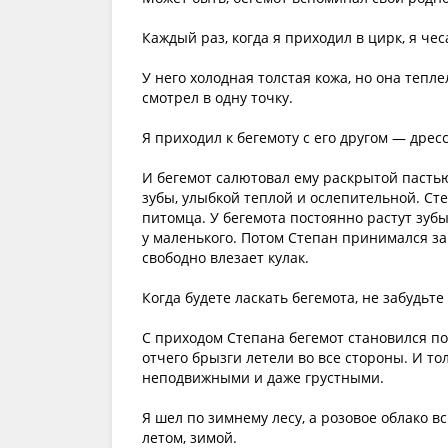
Каждый раз, когда я приходил в цирк, я чес
У него холодная толстая кожа, но она тепле
смотрел в одну точку.
Я приходил к бегемоту с его другом — дре
И бегемот салютовал ему раскрытой пастью
зубы, улыбкой теплой и ослепительной. Сте
питомца. У бегемота постоянно растут зубы
у маленького. Потом Степан принимался за 
свободно влезает кулак.
Когда будете ласкать бегемота, не забудьт
С приходом Степана бегемот становился по
отчего брызги летели во все стороны. И то
неподвижными и даже грустными.
Я шел по зимнему лесу, а розовое облако в
летом, зимой.