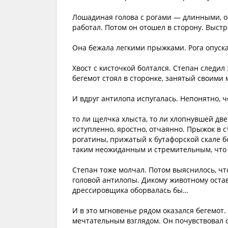
Лошадиная голова с рогами — длинными, о
работал. Потом он отошел в сторону. Выстр
Она бежала легкими прыжками. Рога опуск
Хвост с кисточкой болтался. Степан следил
бегемот стоял в сторонке, занятый своими
И вдруг антилопа испугалась. Непонятно, ч
то ли щелчка хлыста, то ли хлопнувшей две
иступленно, яростно, отчаянно. Прыжок в 
рогатины, прижатый к бутафорской скале
таким неожиданным и стремительным, что н
Степан тоже молчал. Потом выяснилось, что
головой антилопы. Дикому животному оста
дрессировщика оборвалась бы…
И в это мгновенье рядом оказался бегемот.
мечтательным взглядом. Он почувствовал оп