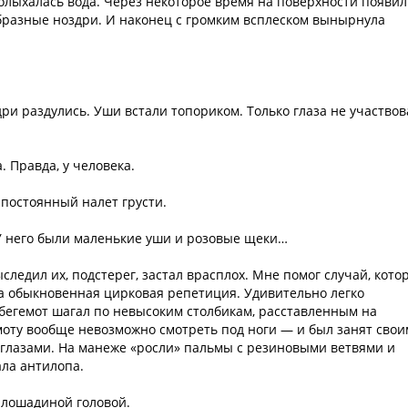
 колыхалась вода. Через некоторое время на поверхности появи
разные ноздри. И наконец с громким всплеском вынырнула
дри раздулись. Уши встали топориком. Только глаза не участво
. Правда, у человека.
 постоянный налет грусти.
 У него были маленькие уши и розовые щеки…
ыследил их, подстерег, застал врасплох. Мне помог случай, кот
ла обыкновенная цирковая репетиция. Удивительно легко
 бегемот шагал по невысоким столбикам, расставленным на
емоту вообще невозможно смотреть под ноги — и был занят сво
 глазами. На манеже «росли» пальмы с резиновыми ветвями и
ала антилопа.
 лошадиной головой.