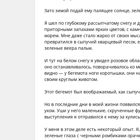
Зато зимой подай ему палящее солнце, зел
Я шел по глубокому рассыпчатому снегу и д
приторными запахами ярких цветов, с камн
морем. Мне даже стало жарко от своих мысл
превратился в сыпучий кварцевый песок, е
зеленые веера пальм.
И тут на белом снегу я увидел розовое обла
оно останавливалось, поворачивалось ко мн
видно — у бегемота ноги коротышки, они на
своим круглым животом.
Этот бегемот был воображаемый, как сыпуч
Но в последние дни в моей жизни появился
ухом. Уши у него маленькие, скрученные ф
выступления я отправился к нему за кулисы
У меня в этом деле есть некоторый опыт. Я
зеленые глаза с черными ромбиками-зрачкам