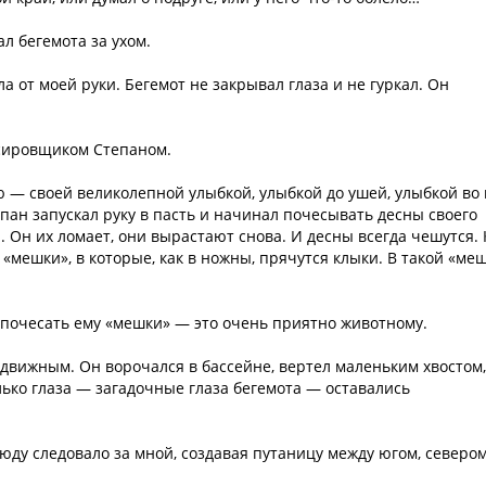
ал бегемота за ухом.
ла от моей руки. Бегемот не закрывал глаза и не гуркал. Он
ссировщиком Степаном.
 — своей великолепной улыбкой, улыбкой до ушей, улыбкой во 
пан запускал руку в пасть и начинал почесывать десны своего
. Он их ломает, они вырастают снова. И десны всегда чешутся. 
«мешки», в которые, как в ножны, прячутся клыки. В такой «ме
е почесать ему «мешки» — это очень приятно животному.
движным. Он ворочался в бассейне, вертел маленьким хвостом,
лько глаза — загадочные глаза бегемота — оставались
сюду следовало за мной, создавая путаницу между югом, севером