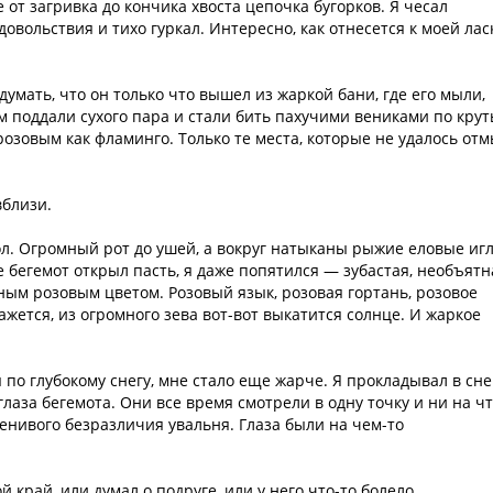
 от загривка до кончика хвоста цепочка бугорков. Я чесал
удовольствия и тихо гуркал. Интересно, как отнесется к моей лас
умать, что он только что вышел из жаркой бани, где его мыли,
м поддали сухого пара и стали бить пахучими вениками по кру
озовым как фламинго. Только те места, которые не удалось отм
вблизи.
кол. Огромный рот до ушей, а вокруг натыканы рыжие еловые иг
 бегемот открыл пасть, я даже попятился — зубастая, необъятн
ым розовым цветом. Розовый язык, розовая гортань, розовое
кажется, из огромного зева вот-вот выкатится солнце. И жаркое
ы по глубокому снегу, мне стало еще жарче. Я прокладывал в сне
лаза бегемота. Они все время смотрели в одну точку и ни на ч
енивого безразличия увальня. Глаза были на чем-то
 край, или думал о подруге, или у него что-то болело…