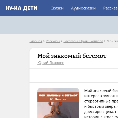
Сказки
Аудиосказки
Расска
Главная
>
Рассказы
>
Рассказы Юрия Яковлева
>
Мой зн
Мой знакомый бегемот
Юрий Яковлев
Мой знакомый бе
интерес к животн
стереотипные пре
и быстрый зверь,
дрессировщика, п
истории сыграл фа