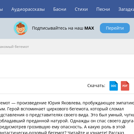
зы
Аудиорассказы
Басни
Стихи
Песни
Загадк
Подписывайтесь на наш
MAX
Перейти
акомый бегемот
Скачать:
гемот — произведение Юрия Яковлева, пробуждающее эмпатию
ым. Герой вспоминает циркового бегемота, который сломал
дставления о представителях своего вида. Это был умный, чутк
 обладавший преданной натурой. Однажды он спас своего друга
редусмотрев грозившую ему опасность. А какую роль в этой
нтастически-розовый бегемот? Читайте и узнаете! Рассказ