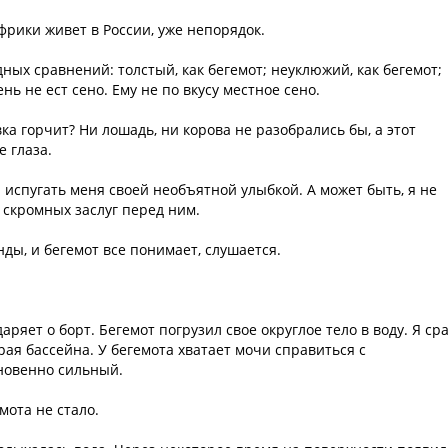
фрики живет в России, уже непорядок.
ных сравнений: толстый, как бегемот; неуклюжий, как бегемот;
нь не ест сено. Ему не по вкусу местное сено.
ка горчит? Ни лошадь, ни корова не разобрались бы, а этот
е глаза.
я испугать меня своей необъятной улыбкой. А может быть, я не
 скромных заслуг перед ним.
ды, и бегемот все понимает, слушается.
аряет о борт. Бегемот погрузил свое округлое тело в воду. Я ср
рая бассейна. У бегемота хватает мочи справиться с
новенно сильный.
мота не стало.