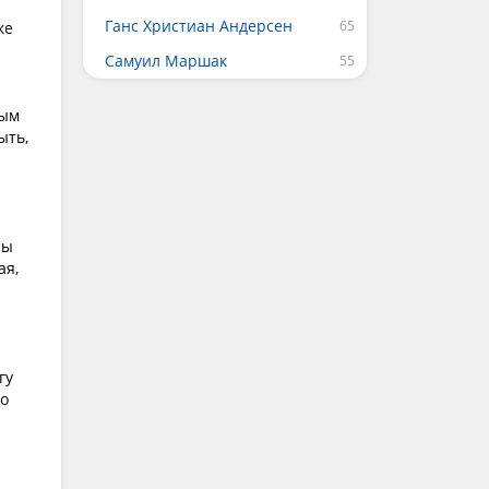
Ганс Христиан Андерсен
ке
Самуил Маршак
тым
ыть,
лы
ая,
гу
то