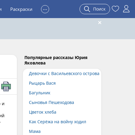
...
и
Раскраски
Поиск
Популярные рассказы Юрия
Яковлева
Девочки с Васильевского острова
Рыцарь Вася
Багульник
Сыновья Пешеходова
 и
Цветок хлеба
ий
-
Как Серёжа на войну ходил
Мама