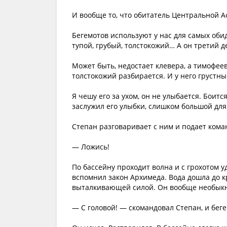
И вообще то, что обитатель Центральной А
Бегемотов используют у нас для самых обид
тупой, грубый, толстокожий… А он третий де
Может быть, недостает клевера, а тимофеев
толстокожий разбирается. И у него грустны
Я чешу его за ухом, он не улыбается. Боитс
заслужил его улыбки, слишком большой для
Степан разговаривает с ним и подает коман
— Ложись!
По бассейну проходит волна и с грохотом уд
вспомнил закон Архимеда. Вода дошла до к
выталкивающей силой. Он вообще необык
— С головой! — скомандовал Степан, и беге