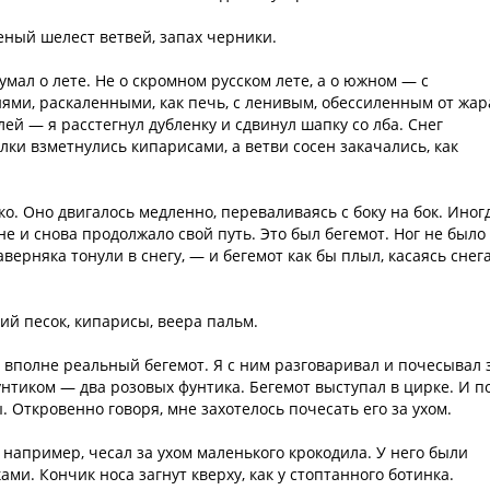
еный шелест ветвей, запах черники.
умал о лете. Не о скромном русском лете, а о южном — с
ями, раскаленными, как печь, с ленивым, обессиленным от жар
ей — я расстегнул дубленку и сдвинул шапку со лба. Снег
лки взметнулись кипарисами, а ветви сосен закачались, как
ко. Оно двигалось медленно, переваливаясь с боку на бок. Иног
е и снова продолжало свой путь. Это был бегемот. Ног не было
верняка тонули в снегу, — и бегемот как бы плыл, касаясь снег
ий песок, кипарисы, веера пальм.
 вполне реальный бегемот. Я с ним разговаривал и почесывал 
унтиком — два розовых фунтика. Бегемот выступал в цирке. И п
. Откровенно говоря, мне захотелось почесать его за ухом.
, например, чесал за ухом маленького крокодила. У него были
и. Кончик носа загнут кверху, как у стоптанного ботинка.