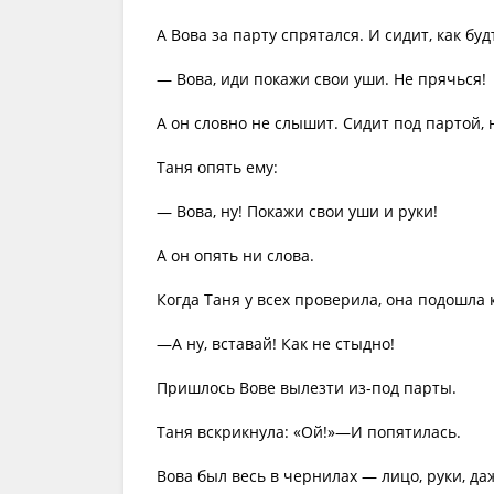
А Вова за парту спрятался. И сидит, как буд
— Вова, иди покажи свои уши. Не прячься!
А он словно не слышит. Сидит под партой, 
Таня опять ему:
— Вова, ну! Покажи свои уши и руки!
А он опять ни слова.
Когда Таня у всех проверила, она подошла к
—А ну, вставай! Как не стыдно!
Пришлось Вове вылезти из-под парты.
Таня вскрикнула: «Ой!»—И попятилась.
Вова был весь в чернилах — лицо, руки, да