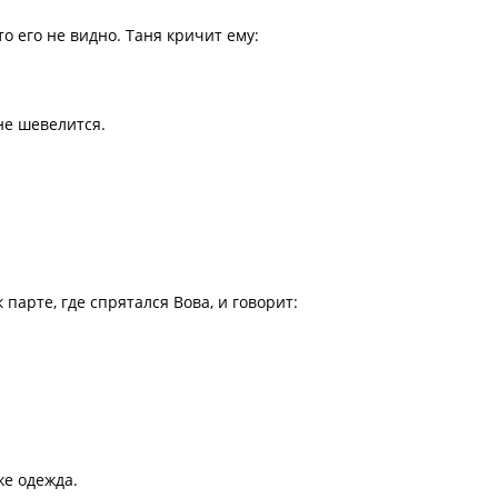
то его не видно. Таня кричит ему:
не шевелится.
 парте, где спрятался Вова, и говорит:
же одежда.