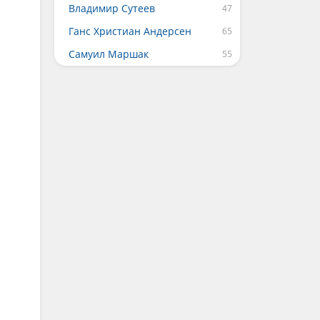
Владимир Сутеев
Ганс Христиан Андерсен
Самуил Маршак