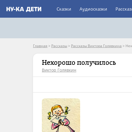
Сказки
Аудиосказки
Расска
Главная
>
Рассказы
>
Рассказы Виктора Голявкина
>
Нех
Нехорошо получилось
Виктор Голявкин