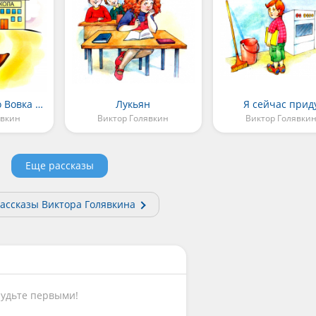
Про то, для кого Вовка учится
Лукьян
Я сейчас прид
явкин
Виктор Голявкин
Виктор Голявки
Еще рассказы
рассказы Виктора Голявкина
Будьте первыми!