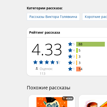
Категории рассказа:
Рассказы Виктора Голявкина
Короткие ра
Рейтинг рассказа
4.33
88
5
5
4
3
3
3
2
Оценок:
14
1
113
Похожие рассказы
1 мин