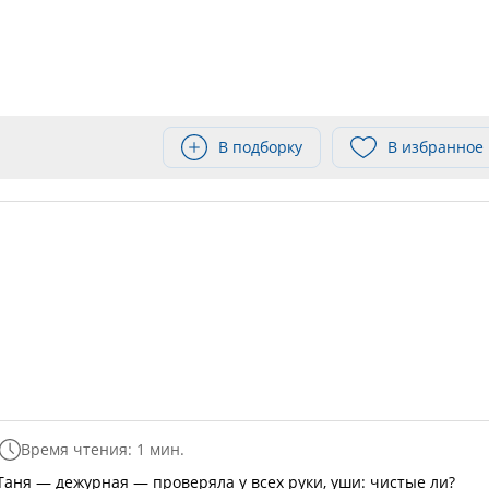
В подборку
В избранное
Время чтения: 1 мин.
Таня — дежурная — проверяла у всех руки, уши: чистые ли?