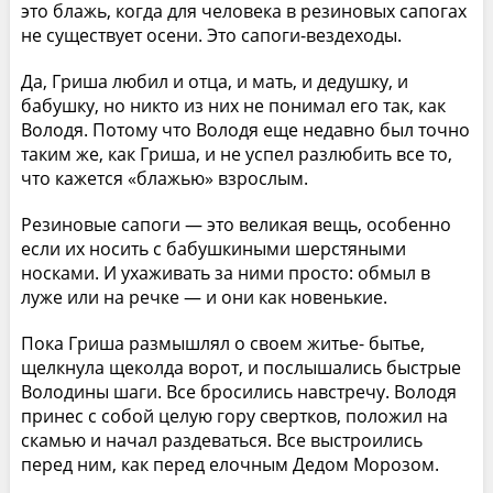
это блажь, когда для человека в резиновых сапогах
не существует осени. Это сапоги-вездеходы.
Да, Гриша любил и отца, и мать, и дедушку, и
бабушку, но никто из них не понимал его так, как
Володя. Потому что Володя еще недавно был точно
таким же, как Гриша, и не успел разлюбить все то,
что кажется «блажью» взрослым.
Резиновые сапоги — это великая вещь, особенно
если их носить с бабушкиными шерстяными
носками. И ухаживать за ними просто: обмыл в
луже или на речке — и они как новенькие.
Пока Гриша размышлял о своем житье- бытье,
щелкнула щеколда ворот, и послышались быстрые
Володины шаги. Все бросились навстречу. Володя
принес с собой целую гору свертков, положил на
скамью и начал раздеваться. Все выстроились
перед ним, как перед елочным Дедом Морозом.