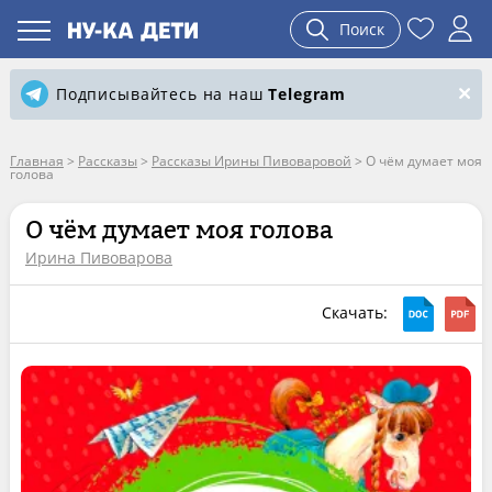
Поиск
Подписывайтесь на наш
Telegram
Главная
>
Рассказы
>
Рассказы Ирины Пивоваровой
>
О чём думает моя
голова
О чём думает моя голова
Ирина Пивоварова
Скачать: