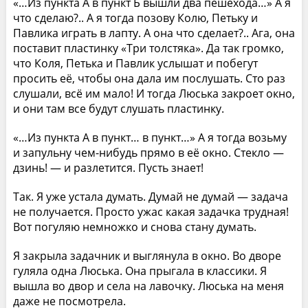
«…Из пункта А в пункт Б вышли два пешехода…» А я
что сделаю?.. А я тогда позову Колю, Петьку и
Павлика играть в лапту. А она что сделает?.. Ага, она
поставит пластинку «Три толстяка». Да так громко,
что Коля, Петька и Павлик услышат и побегут
просить её, чтобы она дала им послушать. Сто раз
слушали, всё им мало! И тогда Люська закроет окно,
и они там все будут слушать пластинку.
«…Из пункта А в пункт… в пункт…» А я тогда возьму
и запульну чем-нибудь прямо в её окно. Стекло —
дзинь! — и разлетится. Пусть знает!
Так. Я уже устала думать. Думай не думай — задача
не получается. Просто ужас какая задачка трудная!
Вот погуляю немножко и снова стану думать.
Я закрыла задачник и выглянула в окно. Во дворе
гуляла одна Люська. Она прыгала в классики. Я
вышла во двор и села на лавочку. Люська на меня
даже не посмотрела.