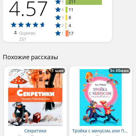
4.57
211
5
11
4
8
3
4
2
Оценок:
17
1
251
Похожие рассказы
1 мин
3ч 40мин
Секретики
Тройка с минусом, или Происшествие в 5 «А»