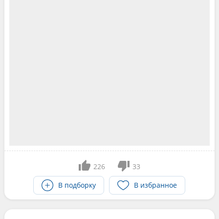
226
33
В подборку
В избранное