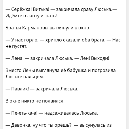
— Серёжка! Витька! — закричала сразу Люська.—
Идёмте в лапту играть!
Братья Кармановы выглянули в окно.
— У нас горло, — хрипло сказали оба брата. — Нас
не пустят.
— Лена! — закричала Люська. — Лен! Выходи!
Вместо Лены выглянула её бабушка и погрозила
Люське пальцем.
— Павлик! — закричала Люська.
В окне никто не появился.
— Пе-еть-ка-а! — надсаживалась Люська.
— Девочка, ну что ты орёшь?! — высунулась из