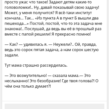
просто ужас что такое! Задают детям какие-то
головоломки!.. Ну, давай показывай свою задачу!
Может, у меня получится? Я всё-таки институт
кончала… Так… «Из пункта А в пункт Б вышли два
пешехода…» Постой, постой, что-то эта задача мне
знакома!.. Послушай, да ведь вы её в прошлый раз
вместе с папой решили! Я прекрасно помню!
— Как? — удивилась я. — Неужели?.. Ой, правда,
ведь это сорок пятая задача, а нам сорок шестую
задали.
Тут мама страшно рассердилась.
— Это возмутительно! — сказала мама.— Это
неслыханно! Это безобразие! Где твоя голова?! О
чём она только думает?!