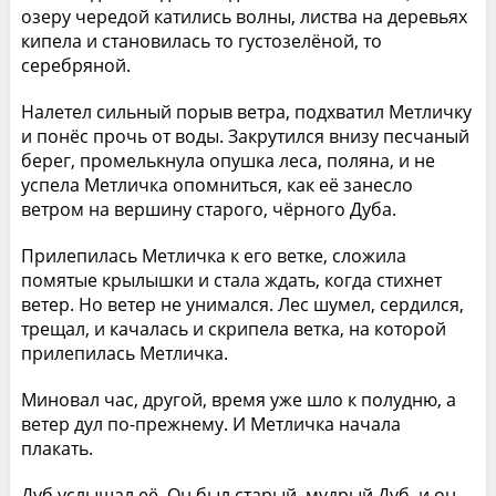
озеру чередой катились волны, листва на деревьях
кипела и становилась то густозелёной, то
серебряной.
Налетел сильный порыв ветра, подхватил Метличку
и понёс прочь от воды. Закрутился внизу песчаный
берег, промелькнула опушка леса, поляна, и не
успела Метличка опомниться, как её занесло
ветром на вершину старого, чёрного Дуба.
Прилепилась Метличка к его ветке, сложила
помятые крылышки и стала ждать, когда стихнет
ветер. Но ветер не унимался. Лес шумел, сердился,
трещал, и качалась и скрипела ветка, на которой
прилепилась Метличка.
Миновал час, другой, время уже шло к полудню, а
ветер дул по-прежнему. И Метличка начала
плакать.
Дуб услышал её. Он был старый, мудрый Дуб, и он