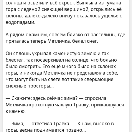
солнца и осветили всё окрест. Выплыла из тумана
гора с ледяной сияющей вершиной, открылись её
склоны, далеко-далеко внизу показалось ущелье с
водопадами.
А рядом с камнем, совсем близко от расселины, где
пряталась теперь Метличка, белел снег.
Он сплошь укрывал каменистую землю и так
блестел, так посверкивал на солнце, что больно
было смотреть. Его ещё много было на склонах
горы, и никогда Метличка не представляла себе,
что могут быть на свете вот такие сверкающие
снежные просторы…
— Скажите: здесь сейчас зима? — спросила
Метличка крохотную чахлую Травку, прижавшуюся
к камню.
— Зима, — ответила Травка. — К нам, высоко в
горы, весна поднимается поздно…