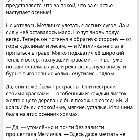
представляете, что за покой, что за счастье
наступает осенью!
Не хотелось Метличке улетать с летних лугов. Да и
сил у неё оставалось мало. Но тут вновь подул
ветер. Теперь он потянул в обратную сторону — от
горы к долинам и лесам, — и Метличка не стала
прятаться в траве. Мягко подхватил её широкий
тёплый ветер, пахнувший травами, — и вот уже
позади остались луга, и река скользнула внизу, и
бурые выгоревшие холмы очутились рядом.
Да, они тоже были прекрасны. Они пестрели
своими красками — особенными: каждый листок
желтеющего дерева не был похож на соседний. И
краски были спокойные, мягкие, усталые. И тишина
была на этих осенних холмах.
— Да, — утомлённо и почти без зависти
прошептала Метличка. — Здесь даже мечтать не