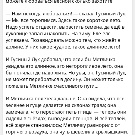
можете любоваться весной сколько захотите!
— Нам некогда любоваться! — сказал Гусиный Лук.
— Мы все торопимся. Здесь такое короткое лето.
Надо успеть отцвести, вырастить семена, да ещё в
луковице запасы накопить. На зиму. Еле-еле
успеваем. Позавидовать можно тем, кто живёт в
долине. У них такое чудное, такое длинное лето!
И Гусиный Лук добавил, что если бы Метличка
увидела это длинное, это неторопливое лето, она
бы поняла, где надо жить. Но увы, он, Гусиный Лук,
не может перебраться в долину. Он может только
пожелать Метличке счастливого пути…
И Метличка полетела дальше. Она видела, что всё
зеленее и гуще делается на склонах трава; она
замечала, что перестают петь птицы — теперь они
сидели в гнёздах, выводили птенцов. И всё теплей,
всё жарче становилось; Метличку разморило от
горячего воздуха, она чуть шевелила крылышками.