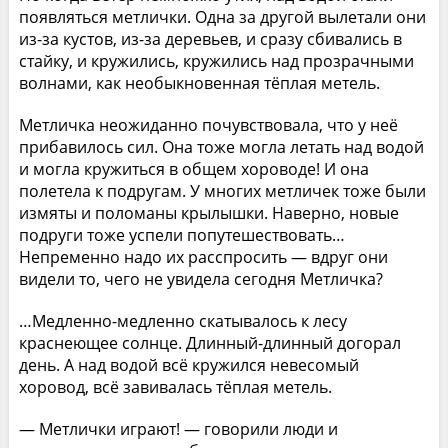
появляться метлички. Одна за другой вылетали они
из-за кустов, из-за деревьев, и сразу сбивались в
стайку, и кружились, кружились над прозрачными
волнами, как необыкновенная тёплая метель.
Метличка неожиданно почувствовала, что у неё
прибавилось сил. Она тоже могла летать над водой
и могла кружиться в общем хороводе! И она
полетела к подругам. У многих метличек тоже были
измяты и поломаны крылышки. Наверно, новые
подруги тоже успели попутешествовать…
Непременно надо их расспросить — вдруг они
видели то, чего не увидела сегодня Метличка?
…Медленно-медленно скатывалось к лесу
краснеющее солнце. Длинный-длинный догорал
день. А над водой всё кружился невесомый
хоровод, всё завивалась тёплая метель.
— Метлички играют! — говорили люди и