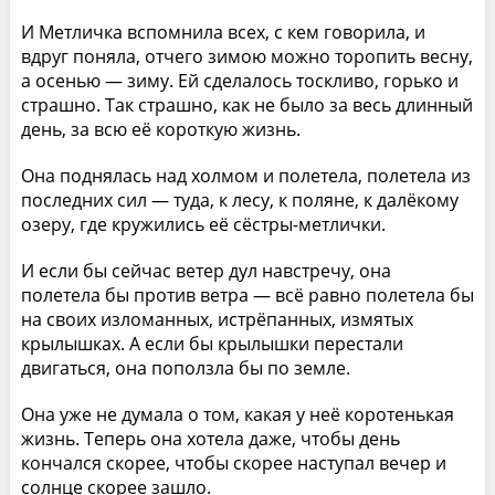
И Метличка вспомнила всех, с кем говорила, и
вдруг поняла, отчего зимою можно торопить весну,
а осенью — зиму. Ей сделалось тоскливо, горько и
страшно. Так страшно, как не было за весь длинный
день, за всю её короткую жизнь.
Она поднялась над холмом и полетела, полетела из
последних сил — туда, к лесу, к поляне, к далёкому
озеру, где кружились её сёстры-метлички.
И если бы сейчас ветер дул навстречу, она
полетела бы против ветра — всё равно полетела бы
на своих изломанных, истрёпанных, измятых
крылышках. А если бы крылышки перестали
двигаться, она поползла бы по земле.
Она уже не думала о том, какая у неё коротенькая
жизнь. Теперь она хотела даже, чтобы день
кончался скорее, чтобы скорее наступал вечер и
солнце скорее зашло.