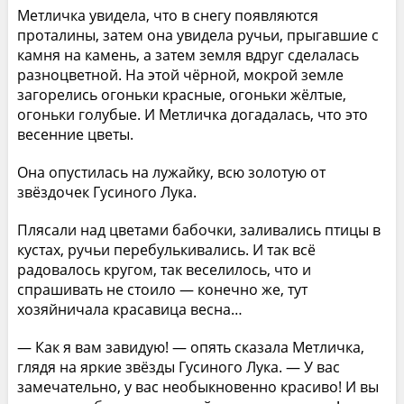
Метличка увидела, что в снегу появляются
проталины, затем она увидела ручьи, прыгавшие с
камня на камень, а затем земля вдруг сделалась
разноцветной. На этой чёрной, мокрой земле
загорелись огоньки красные, огоньки жёлтые,
огоньки голубые. И Метличка догадалась, что это
весенние цветы.
Она опустилась на лужайку, всю золотую от
звёздочек Гусиного Лука.
Плясали над цветами бабочки, заливались птицы в
кустах, ручьи перебулькивались. И так всё
радовалось кругом, так веселилось, что и
спрашивать не стоило — конечно же, тут
хозяйничала красавица весна…
— Как я вам завидую! — опять сказала Метличка,
глядя на яркие звёзды Гусиного Лука. — У вас
замечательно, у вас необыкновенно красиво! И вы