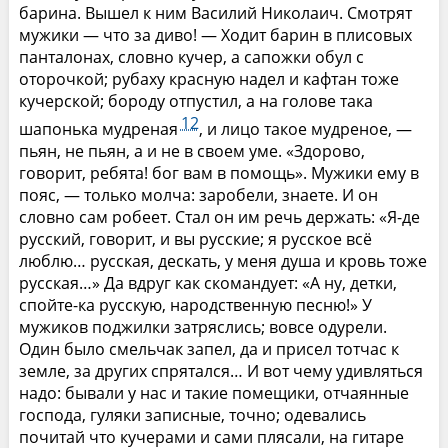
барина. Вышел к ним Василий Николаич. Смотрят
мужики — что за диво! — Ходит барин в плисовых
панталонах, словно кучер, а сапожки обул с
оторочкой; рубаху красную надел и кафтан тоже
кучерской; бороду отпустил, а на голове така
12
шапонька мудреная
, и лицо такое мудреное, —
пьян, не пьян, а и не в своем уме. «Здорово,
говорит, ребята! бог вам в помощь». Мужики ему в
пояс, — только молча: заробели, знаете. И он
словно сам робеет. Стал он им речь держать: «Я-де
русский, говорит, и вы русские; я русское всё
люблю… русская, дескать, у меня душа и кровь тоже
русская…» Да вдруг как скомандует: «А ну, детки,
спойте-ка русскую, народственную песню!» У
мужиков поджилки затряслись; вовсе одурели.
Один было смельчак запел, да и присел тотчас к
земле, за других спрятался… И вот чему удивляться
надо: бывали у нас и такие помещики, отчаянные
господа, гуляки записные, точно; одевались
почитай что кучерами и сами плясали, на гитаре