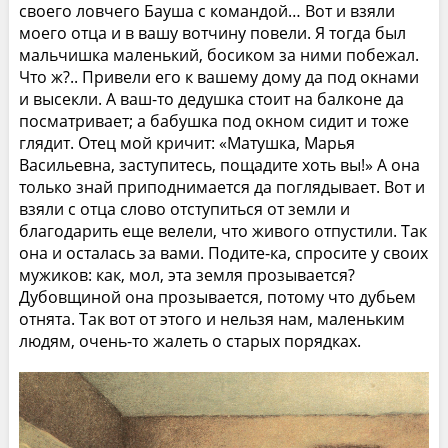
своего ловчего Бауша с командой… Вот и взяли
моего отца и в вашу вотчину повели. Я тогда был
мальчишка маленький, босиком за ними побежал.
Что ж?.. Привели его к вашему дому да под окнами
и высекли. А ваш-то дедушка стоит на балконе да
посматривает; а бабушка под окном сидит и тоже
глядит. Отец мой кричит: «Матушка, Марья
Васильевна, заступитесь, пощадите хоть вы!» А она
только знай приподнимается да поглядывает. Вот и
взяли с отца слово отступиться от земли и
благодарить еще велели, что живого отпустили. Так
она и осталась за вами. Подите-ка, спросите у своих
мужиков: как, мол, эта земля прозывается?
Дубовщиной она прозывается, потому что дубьем
отнята. Так вот от этого и нельзя нам, маленьким
людям, очень-то жалеть о старых порядках.