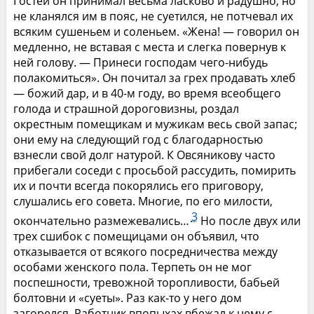
Гостей он принимал весьма ласково и радушно, но
не кланялся им в пояс, не суетился, не потчевал их
всяким сушеньем и соленьем. «Жена! — говорил он
медленно, не вставая с места и слегка повернув к
ней голову. — Принеси господам чего-нибудь
полакомиться». Он почитал за грех продавать хлеб
— божий дар, и в 40-м году, во время всеобщего
голода и страшной дороговизны, роздал
окрестным помещикам и мужикам весь свой запас;
они ему на следующий год с благодарностью
взнесли свой долг натурой. К Овсяникову часто
прибегали соседи с просьбой рассудить, помирить
их и почти всегда покорялись его приговору,
слушались его совета. Многие, по его милости,
3
окончательно размежевались…
Но после двух или
трех сшибок с помещицами он объявил, что
отказывается от всякого посредничества между
особами женского пола. Терпеть он не мог
поспешности, тревожной торопливости, бабьей
болтовни и «суеты». Раз как-то у него дом
загорелся. Работник впопыхах вбежал к нему с