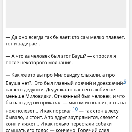
— Да оно всегда так бывает: кто сам мелко плавает,
тот и задирает.
— А что за человек был этот Бауш? — спросил я
после некоторого молчания.
— Как же это вы про Миловидку слыхали, а про
9
Бауша нет?.. Это был главный ловчий и доезжачий
вашего дедушки. Дедушка-то ваш его любил не
меньше Миловидки. Отчаянный был человек, и что
бы ваш дед ни приказал — мигом исполнит, хоть на
10
нож полезет… И как порскал
— так стон в лесу,
бывало, и стоит. А то вдруг заупрямится, слезет с
коня и ляжет… И как только перестали собаки
слышать его голос — кончено! Горячий след