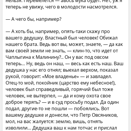
нельзя. Перемелется — авось мука будет. Нет, уж я
теперь не увижу, чего в молодости насмотрелся.
— А чего бы, например?
— А хоть бы, например, опять-таки скажу про
вашего дедушку. Властный был человек! Обижал
нашего брата. Ведь вот вы, может, знаете, — да как
вам своей земли не знать, — клин-то, что идет от
Чаплыгина к Малинину?.. Он у вас под овсом
теперь… Ну, ведь он наш, — весь как есть наш. Ваш
дедушка у нас его отнял; выехал верхом, показал
рукой, говорит: «Мое владенье» — и завладел.
Отец-то мой, покойник (царство ему небесное!),
человек был справедливый, горячий был тоже
человек, не вытерпел, — да и кому охота свое
доброе терять? — и в суд просьбу подал. Да один
подал, другие-то не пошли — побоялись. Вот
вашему дедушке и донесли, что Петр Овсяников,
мол, на вас жалуется: землю, вишь, отнять
изволили… Дедушка ваш к нам тотчас и прислал