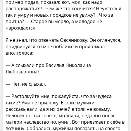
пример подал, показал: вот, мол, как надо
распоряжаться!.. Чем же это кончится? Неужто ж я
так и умру и новых порядков не увижу?.. Что за
притча? — Старое вымерло, а молодое не
нарождается!
Я не знал, что отвечать Овсяникову. Он оглянулся,
придвинулся ко мне поближе и продолжал
вполголоса:
— А слыхали про Василья Николаича
Любозвонова?
— Нет, не слыхал.
— Растолкуйте мне, пожалуйста, что за чудеса
такие? Ума не приложу. Его же мужики
рассказывали, да я их речей в толк не возьму.
Человек он, вы знаете, молодой, недавно после
матери наследство получил. Вот приезжает к себе в
вотчину. Собрались мужички поглазеть на своего