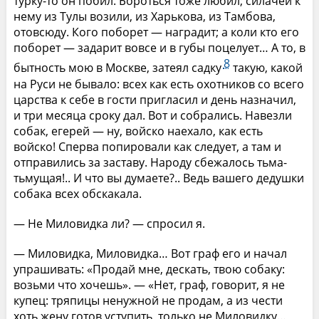
турку-то он побил. Бороться тоже любил; силачей к
нему из Тулы возили, из Харькова, из Тамбова,
отовсюду. Кого поборет — наградит; а коли кто его
поборет — задарит вовсе и в губы поцелует… А то, в
8
бытность мою в Москве, затеял садку
такую, какой
на Руси не бывало: всех как есть охотников со всего
царства к себе в гости пригласил и день назначил,
и три месяца сроку дал. Вот и собрались. Навезли
собак, егерей — ну, войско наехало, как есть
войско! Сперва попировали как следует, а там и
отправились за заставу. Народу сбежалось тьма-
тьмущая!.. И что вы думаете?.. Ведь вашего дедушки
собака всех обскакала.
— Не Миловидка ли? — спросил я.
— Миловидка, Миловидка… Вот граф его и начал
упрашивать: «Продай мне, дескать, твою собаку:
возьми что хочешь». — «Нет, граф, говорит, я не
купец: тряпицы ненужной не продам, а из чести
хоть жену готов уступить, только не Миловидку…