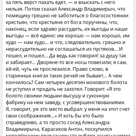
за пять верст пахать едет, — и взыскать с него
нельзя. Потом сказал Александр Владимирыч, что
помещику грешно не заботиться о благосостоянии
крестьян, что крестьяне от бога поручены, что,
наконец, если здраво рассудить, их выгоды и наши
выгоды — всё едино: им хорошо — нам хорошо, им
худо — нам худо… и что, следовательно, грешно и
нерассудительно не соглашаться из пустяков… И
пошел, и пошел… Да ведь как говорил! за душу так
и забирает… Дворяне-то все носы повесили; я сам,
ей-ей, чуть не прослезился. Право слово, в
старинных книгах таких речей не бывает… А чем
кончилось? Сам четырех десятин мохового болота
не уступил и продать не захотел. Говорит: «Я это
болото своими людьми высушу и суконную
фабрику на нем заведу, с усовершенствованиями.
Я, говорит, уж это место выбрал: у меня на этот счет
свои соображения…» И хоть бы это было
справедливо, а то просто сосед Александра
Владимирыча, Карасиков Антон, поскупился
королёвскому приказчику сто рублев ассигнациями