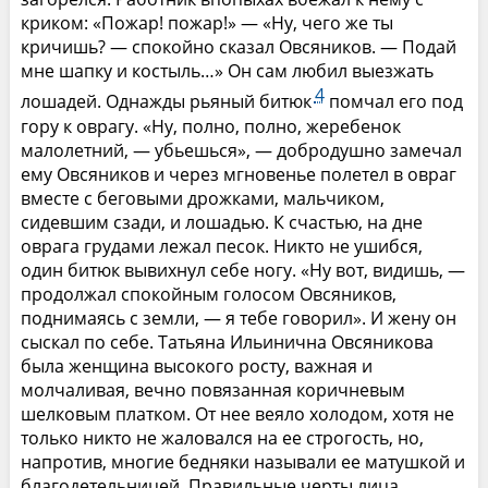
криком: «Пожар! пожар!» — «Ну, чего же ты
кричишь? — спокойно сказал Овсяников. — Подай
мне шапку и костыль…» Он сам любил выезжать
4
лошадей. Однажды рьяный битюк
помчал его под
гору к оврагу. «Ну, полно, полно, жеребенок
малолетний, — убьешься», — добродушно замечал
ему Овсяников и через мгновенье полетел в овраг
вместе с беговыми дрожками, мальчиком,
сидевшим сзади, и лошадью. К счастью, на дне
оврага грудами лежал песок. Никто не ушибся,
один битюк вывихнул себе ногу. «Ну вот, видишь, —
продолжал спокойным голосом Овсяников,
поднимаясь с земли, — я тебе говорил». И жену он
сыскал по себе. Татьяна Ильинична Овсяникова
была женщина высокого росту, важная и
молчаливая, вечно повязанная коричневым
шелковым платком. От нее веяло холодом, хотя не
только никто не жаловался на ее строгость, но,
напротив, многие бедняки называли ее матушкой и
благодетельницей. Правильные черты лица,