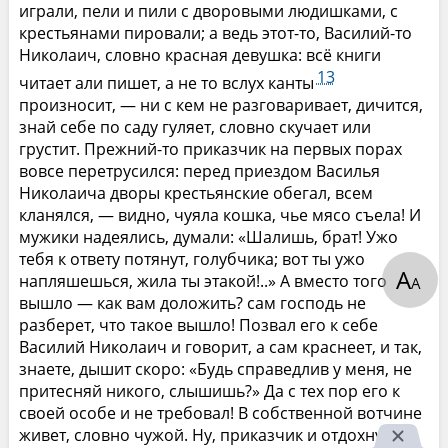
играли, пели и пили с дворовыми людишками, с
крестьянами пировали; а ведь этот-то, Василий-то
Николаич, словно красная девушка: всё книги
13
читает али пишет, а не то вслух канты
произносит, — ни с кем не разговаривает, дичится,
знай себе по саду гуляет, словно скучает или
грустит. Прежний-то приказчик на первых порах
вовсе перетрусился: перед приездом Василья
Николаича дворы крестьянские обегал, всем
кланялся, — видно, чуяла кошка, чье мясо съела! И
мужики надеялись, думали: «Шалишь, брат! Ужо
тебя к ответу потянут, голубчика; вот ты ужо
А
напляшешься, жила ты этакой!..» А вместо того
А
вышло — как вам доложить? сам господь не
разберет, что такое вышло! Позвал его к себе
Василий Николаич и говорит, а сам краснеет, и так,
знаете, дышит скоро: «Будь справедлив у меня, не
притесняй никого, слышишь?» Да с тех пор его к
своей особе и не требовал! В собственной вотчине
живет, словно чужой. Ну, приказчик и отдохнул; а