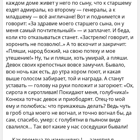
каждом доме живет у него по сыну, что к старшему
ездят адмиралы, ко второму — генералы, а к
младшему — всё англичане! Вот и поднимется и
говорит: «За здравие моего старшего сына, он у
меня самый почтительный!» — и заплачет. И беда,
коли кто отказываться станет. «Застрелю! говорит, и
хоронить не позволю!..» А то вскочит и закричит:
«Пляши, народ божий, на свою потеху и мое
утешение!» Ну, ты и пляши, хоть умирай, а пляши.
Девок своих крепостных вовсе замучил. Бывало,
всю ночь как есть, до утра хором поют, и какая
выше голосом забирает, той и награда. А станут
уставать — голову на руки положит и загорюет: «Ох,
сирота я сиротливая! Покидают меня, голубчика!»
Конюха тотчас девок и приободрят. Отец-то мой
ему и полюбись: что прикажешь делать? Ведь чуть
в гроб отца моего не вогнал, и точно вогнал бы, да
сам, спасибо, умер: с голубятни в пьяном виде
свалился… Так вот какие у нас соседушки бывали!
— Как времена-то изменились! — заметил я.