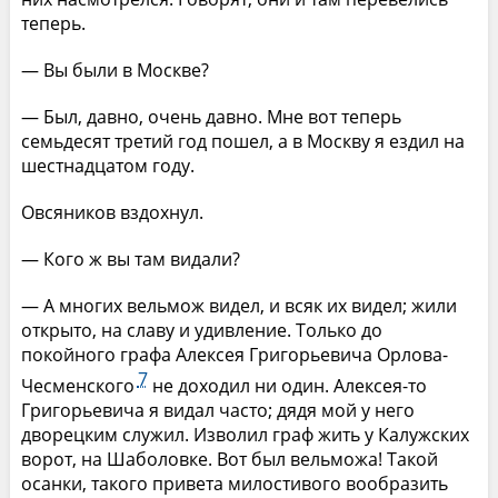
теперь.
— Вы были в Москве?
— Был, давно, очень давно. Мне вот теперь
семьдесят третий год пошел, а в Москву я ездил на
шестнадцатом году.
Овсяников вздохнул.
— Кого ж вы там видали?
— А многих вельмож видел, и всяк их видел; жили
открыто, на славу и удивление. Только до
покойного графа Алексея Григорьевича Орлова-
7
Чесменского
не доходил ни один. Алексея-то
Григорьевича я видал часто; дядя мой у него
дворецким служил. Изволил граф жить у Калужских
ворот, на Шаболовке. Вот был вельможа! Такой
осанки, такого привета милостивого вообразить