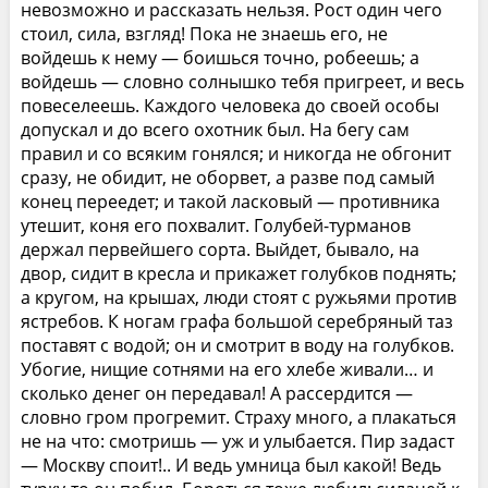
невозможно и рассказать нельзя. Рост один чего
стоил, сила, взгляд! Пока не знаешь его, не
войдешь к нему — боишься точно, робеешь; а
войдешь — словно солнышко тебя пригреет, и весь
повеселеешь. Каждого человека до своей особы
допускал и до всего охотник был. На бегу сам
правил и со всяким гонялся; и никогда не обгонит
сразу, не обидит, не оборвет, а разве под самый
конец переедет; и такой ласковый — противника
утешит, коня его похвалит. Голубей-турманов
держал первейшего сорта. Выйдет, бывало, на
двор, сидит в кресла и прикажет голубков поднять;
а кругом, на крышах, люди стоят с ружьями против
ястребов. К ногам графа большой серебряный таз
поставят с водой; он и смотрит в воду на голубков.
Убогие, нищие сотнями на его хлебе живали… и
сколько денег он передавал! А рассердится —
словно гром прогремит. Страху много, а плакаться
не на что: смотришь — уж и улыбается. Пир задаст
— Москву споит!.. И ведь умница был какой! Ведь