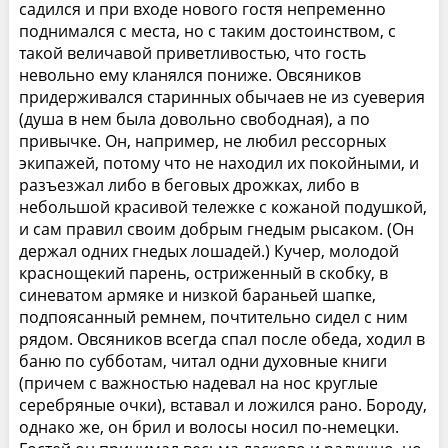
садился и при входе нового гостя непременно
поднимался с места, но с таким достоинством, с
такой величавой приветливостью, что гость
невольно ему кланялся пониже. Овсяников
придерживался старинных обычаев не из суеверия
(душа в нем была довольно свободная), а по
привычке. Он, например, не любил рессорных
экипажей, потому что не находил их покойными, и
разъезжал либо в беговых дрожках, либо в
небольшой красивой тележке с кожаной подушкой,
и сам правил своим добрым гнедым рысаком. (Он
держал одних гнедых лошадей.) Кучер, молодой
краснощекий парень, остриженный в скобку, в
синеватом армяке и низкой бараньей шапке,
подпоясанный ремнем, почтительно сидел с ним
рядом. Овсяников всегда спал после обеда, ходил в
баню по субботам, читал одни духовные книги
(причем с важностью надевал на нос круглые
серебряные очки), вставал и ложился рано. Бороду,
однако же, он брил и волосы носил по-немецки.