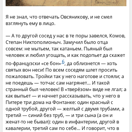
Я не знал, что отвечать Овсяникову, и не смел
взглянуть ему в лицо.
— А то другой сосед у нас в те поры завелся, Комов,
Степан Никтополионыч. Замучил было отца
совсем: не мытьем, так катаньем. Пьяный был
человек и любил угощать, и как подопьет да скажет
6
по-французски «се бон»
, да облизнется — хоть
святых вон неси! По всем соседям шлет просить
пожаловать. Тройки так у него наготове и стояли; а
не поедешь — тотчас сам нагрянет… И такой
странный был человек! В «тверёзом» виде не лгал; а
как выпьет — и начнет рассказывать, что у него в
Питере три дома на Фонтанке: один красный с
одной трубой, другой — желтый с двумя трубами, а
третий — синий без труб, — и три сына (а он и
женат-то не бывал): один в инфантерии, другой в
кавалерии, третий сам по себе… И говорит, что в