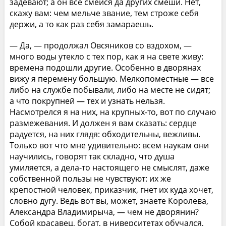
задевают; а он всё смейся да других смеши. Нет,
скажу вам: чем мельче звание, тем строже себя
держи, а то как раз себя замараешь.
— Да, — продолжал Овсяников со вздохом, —
много воды утекло с тех пор, как я на свете живу:
времена подошли другие. Особенно в дворянах
вижу я перемену большую. Мелкопоместные — все
либо на службе побывали, либо на месте не сидят;
а что покрупней — тех и узнать нельзя.
Насмотрелся я на них, на крупных-то, вот по случаю
размежевания. И должен я вам сказать: сердце
радуется, на них глядя: обходительны, вежливы.
Только вот что мне удивительно: всем наукам они
научились, говорят так складно, что душа
умиляется, а дела-то настоящего не смыслят, даже
собственной пользы не чувствуют: их же
крепостной человек, приказчик, гнет их куда хочет,
словно дугу. Ведь вот вы, может, знаете Королева,
Александра Владимирыча, — чем не дворянин?
Собой красавец, богат, в ниверситетах обучался,