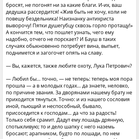
бросят, не погонят ни за какие благи. И-их, ваш
дедушка рассердится! «Жив быть не хочу, коли не
повешу бездельника! Наизнанку антихриста
выворочу! Пятки душегубцу сквозь горло протащу!»
А кончится тем, что пошлет узнать, чего ему
надобно, отчего не порскает? И Бауш в таких
случаях обыкновенно потребует вина, выпьет,
поднимется и загогочет опять на славу.
— Вы, кажется, также любите охоту, Лука Петрович?
— Любил бы… точно, — не теперь: теперь моя пора
прошла — а в молодых годах… да знаете, неловко,
по причине звания. За дворянами нашему брату не
приходится тянуться. Точно: и из нашего сословия
иной, пьющий и неспособный, бывало,
присоседится к господам… да что за радость!
Только себя срамит. Дадут ему лошадь дрянную,
спотыкливую; то и дело шапку с него наземь
бросают; арапником, будто по лошади, по нем