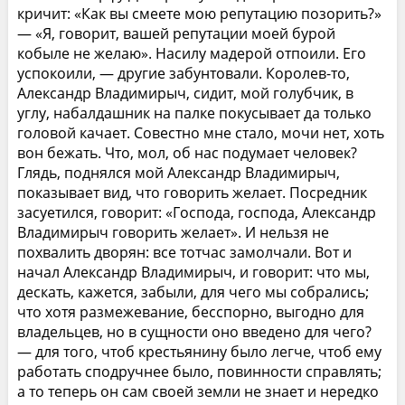
кричит: «Как вы смеете мою репутацию позорить?»
— «Я, говорит, вашей репутации моей бурой
кобыле не желаю». Насилу мадерой отпоили. Его
успокоили, — другие забунтовали. Королев-то,
Александр Владимирыч, сидит, мой голубчик, в
углу, набалдашник на палке покусывает да только
головой качает. Совестно мне стало, мочи нет, хоть
вон бежать. Что, мол, об нас подумает человек?
Глядь, поднялся мой Александр Владимирыч,
показывает вид, что говорить желает. Посредник
засуетился, говорит: «Господа, господа, Александр
Владимирыч говорить желает». И нельзя не
похвалить дворян: все тотчас замолчали. Вот и
начал Александр Владимирыч, и говорит: что мы,
дескать, кажется, забыли, для чего мы собрались;
что хотя размежевание, бесспорно, выгодно для
владельцев, но в сущности оно введено для чего?
— для того, чтоб крестьянину было легче, чтоб ему
работать сподручнее было, повинности справлять;
а то теперь он сам своей земли не знает и нередко