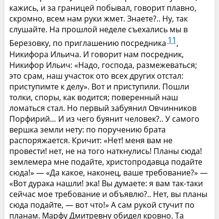
кажись, и за границей побывал, говорит плавно,
скромно, всем нам руки жмет. Знаете?.. Ну, так
слушайте. На прошлой неделе съехались мы в
11
Березовку, по приглашению посредника
,
Никифора Ильича. И говорит нам посредник,
Никифор Ильич: «Надо, господа, размежеваться;
это срам, наш участок ото всех других отстал:
приступимте к делу». Вот и приступили. Пошли
толки, споры, как водится; поверенный наш
ломаться стал. Но первый забуянил Овчинников
Порфирий… И из чего буянит человек?.. У самого
вершка земли нету: по поручению брата
распоряжается. Кричит: «Нет! меня вам не
провести! нет, не на того наткнулись! Планы сюда!
землемера мне подайте, христопродавца подайте
сюда!» — «Да какое, наконец, ваше требование?» —
«Вот дурака нашли! эка! Вы думаете: я вам так-таки
сейчас мое требование и объявлю?.. Нет, вы планы
сюда подайте, — вот что!» А сам рукой стучит по
планам. Марфу Дмитревну обидел кровно. Та