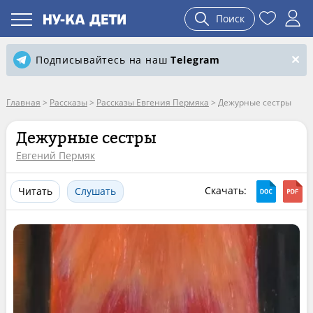
Поиск
Подписывайтесь на наш
Telegram
Главная
>
Рассказы
>
Рассказы Евгения Пермяка
>
Дежурные сестры
Дежурные сестры
Евгений Пермяк
Скачать:
Читать
Слушать