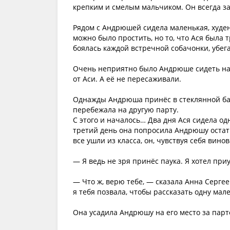
крепким и смелым мальчиком. Он всегда защ
Рядом с Андрюшей сидела маленькая, худен
можно было простить, но то, что Ася была
боялась каждой встречной собачонки, убега
Очень неприятно было Андрюше сидеть на о
от Аси. А её не пересаживали.
Однажды Андрюша принёс в стеклянной бан
перебежала на другую парту.
С этого и началось… Два дня Ася сидела од
третий день она попросила Андрюшу остатьс
все ушли из класса, он, чувствуя себя вин
— Я ведь не зря принёс паука. Я хотел при
— Что ж, верю тебе, — сказала Анна Сергее
я тебя позвала, чтобы рассказать одну ма
Она усадила Андрюшу на его место за парто