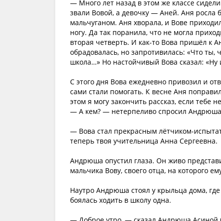
— Много лет назад в этом же классе сидели
звали Вовой, а девочку — Аней. Аня росла
мальчуганом. Аня хворала, и Вове приходи
ногу. Да так поранила, что не могла прихо
вторая четверть. И как-то Вова пришёл к Ан
обрадовалась, но запротивилась: «Что ты, ч
школа…» Но настойчивый Вова сказал: «Ну и
С этого дня Вова ежедневно привозил и от
сами стали помогать. К весне Аня поправи
этом я могу закончить рассказ, если тебе не
— А кем? — нетерпеливо спросил Андрюша
— Вова стал прекрасным лётчиком-испытате
теперь твоя учительница Анна Сергеевна.
Андрюша опустил глаза. Он живо представи
мальчика Вову, своего отца, на которого ем
Наутро Андрюша стоял у крыльца дома, где 
боялась ходить в школу одна.
— Доброе утро, — сказал Андрюша Асиной б