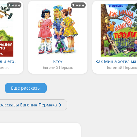
3 мин
1 мин
Маркел-самодел и его дети
Кто?
рмяк
Евгений Пермяк
Евгений Пермяк
Еще рассказы
 рассказы Евгения Пермяка