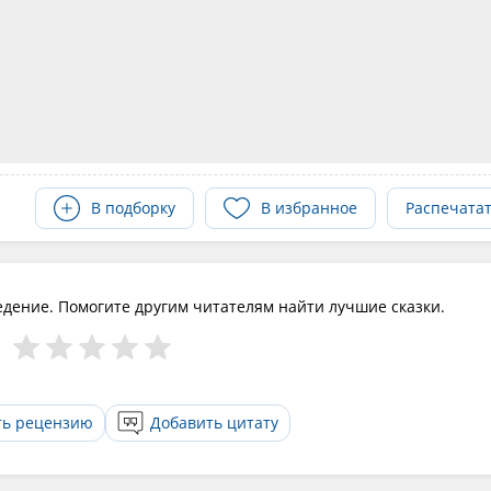
В подборку
В избранное
Распечата
едение. Помогите другим читателям найти лучшие сказки.
ть рецензию
Добавить цитату