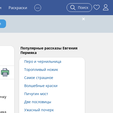
...
и
Раскраски
Поиск
и
Популярные рассказы Евгения
Пермяка
Перо и чернильница
Торопливый ножик
Самое страшное
Волшебные краски
Пичугин мост
очку
Две пословицы
Ужасный почерк
чика