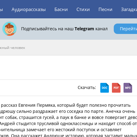
зы
Аудиорассказы
Басни
Стихи
Песни
Загадк
Подписывайтесь на наш
Telegram
канал
Перейт
жный человек
Скачать:
 рассказ Евгения Пермяка, который будет полезно прочитать
ндрюшу сильно раздражает его соседка по парте. Анечка очень
т собак, страшится гусей, а паук в банке и вовсе повергает дев
 Андрей стыдится трусливой одноклассницы и находит способ от
учительница замечает его жестокий поступок и оставляет
оков. Она расскажет Андрюше историю, которая заставит маль