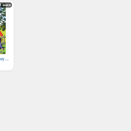
1 мин
Как Миша хотел маму перехитрить