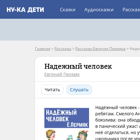
Сказки
Аудиосказки
Расска
Главная
>
Рассказы
>
Рассказы Евгения Пермяка
>
Наде
Надежный человек
Евгений Пермяк
Читать
Слушать
Надёжный человек -
ребятам. Смелого А
боязлива: она обходи
в панический ужас!
неё отделаться, но 
школьника после ур