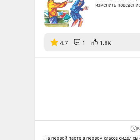
изменить поведение
4.7
1
1.8K
В
На первой парте в первом классе сидел с