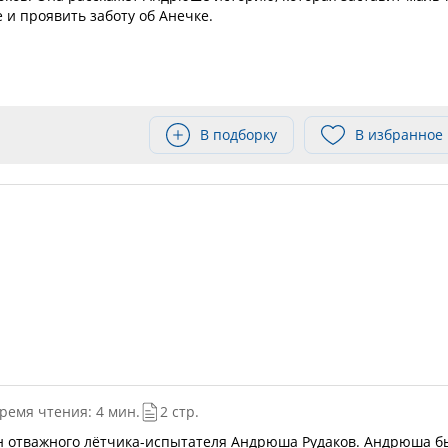
 и проявить заботу об Анечке.
В подборку
В избранное
ремя чтения: 4 мин.
2 стр.
ын отважного лётчика-испытателя Андрюша Рудаков. Андрюша б