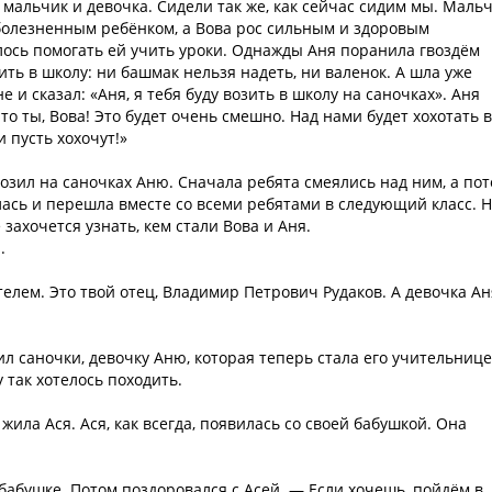
 мальчик и девочка. Сидели так же, как сейчас сидим мы. Маль
 болезненным ребёнком, а Вова рос сильным и здоровым
лось помогать ей учить уроки. Однажды Аня поранила гвоздём
дить в школу: ни башмак нельзя надеть, ни валенок. А шла уже
е и сказал: «Аня, я тебя буду возить в школу на саночках». Аня
то ты, Вова! Это будет очень смешно. Над нами будет хохотать 
 пусть хохочут!»
возил на саночках Аню. Сначала ребята смеялись над ним, а по
лась и перешла вместе со всеми ребятами в следующий класс. 
 захочется узнать, кем стали Вова и Аня.
.
лем. Это твой отец, Владимир Петрович Рудаков. А девочка Ан
л саночки, девочку Аню, которая теперь стала его учительнице
у так хотелось походить.
жила Ася. Ася, как всегда, появилась со своей бабушкой. Она
абушке. Потом поздоровался с Асей. — Если хочешь, пойдём в