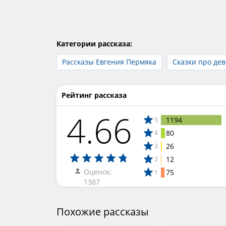
Категории рассказа:
Рассказы Евгения Пермяка
Сказки про де
Рейтинг рассказа
4.66
1194
5
80
4
26
3
12
2
Оценок:
75
1
1387
Похожие рассказы