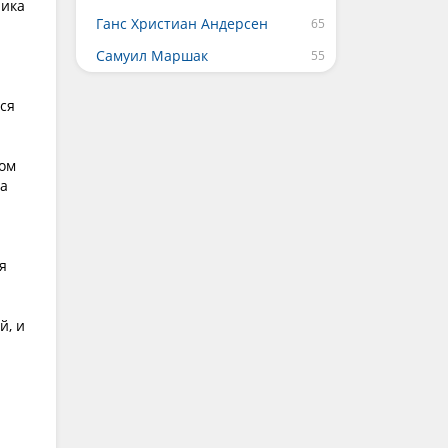
чика
Ганс Христиан Андерсен
Самуил Маршак
вся
том
На
я
й, и