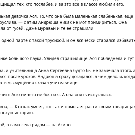
ищал тех, кто послабее, и за это все в классе любили его.
ькая девочка Ася. То, что она была маленькая слабенькая, ещё
 труслива, — с этим Андрюша никак не мог примириться. Она
ла от гусей. Даже муравьи и те её страшили.
дной парте с такой трусихой, и он всячески старался избавит
ке большого паука. Увидев страшилище, Ася побледнела и тут
на, и учительница Анна Сергеевна будто бы не замечала этого, 
я после уроков. Андрюша сразу догадался, в чём дело, и, когд
оватым, смущённо сказал учительнице:
учить Асю ничего не бояться. А она опять испугалась.
вна, — Кто как умеет, тот так и помогает расти своим товарищам
ленькую историю.
й, а сама села рядом — на Асино.