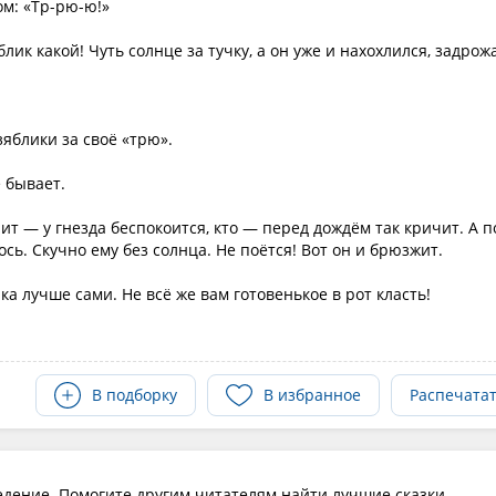
ом: «Тр-рю-ю!»
блик какой! Чуть солнце за тучку, а он уже и нахохлился, задрож
 зяблики за своё «трю».
е бывает.
рит — у гнезда беспокоится, кто — перед дождём так кричит. А п
сь. Скучно ему без солнца. Не поётся! Вот он и брюзжит.
ка лучше сами. Не всё же вам готовенькое в рот класть!
В подборку
В избранное
Распечата
едение. Помогите другим читателям найти лучшие сказки.