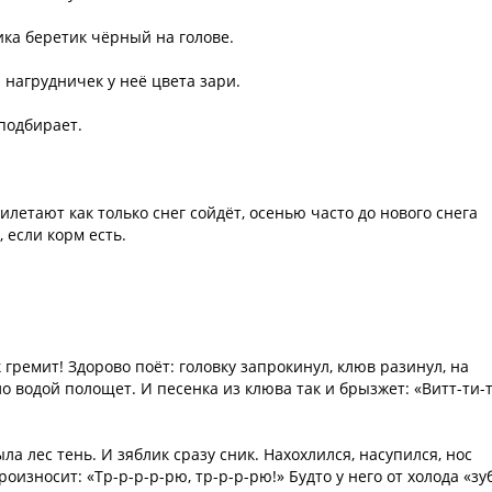
ика беретик чёрный на голове.
и нагрудничек у неё цвета зари.
 подбирает.
илетают как только снег сойдёт, осенью часто до нового снега
 если корм есть.
.
гремит! Здорово поёт: головку запрокинул, клюв разинул, на
 водой полощет. И песенка из клюва так и брызжет: «Витт-ти-т
ла лес тень. И зяблик сразу сник. Нахохлился, насупился, нос
износит: «Тр-р-р-р-рю, тр-р-р-рю!» Будто у него от холода «зу