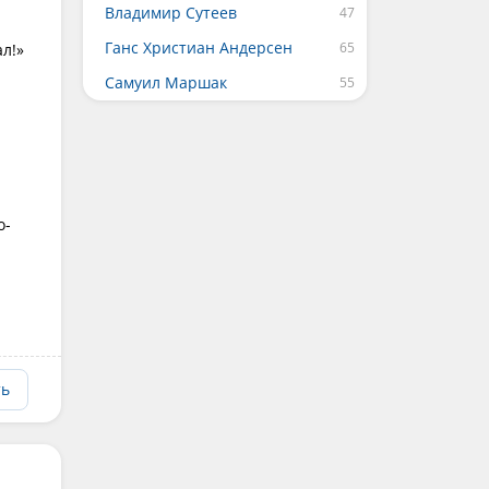
Владимир Сутеев
Ганс Христиан Андерсен
ал!»
Самуил Маршак
о-
ть