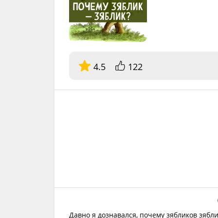
4.5
122
Давно я дознавался, почему зябликов зябли