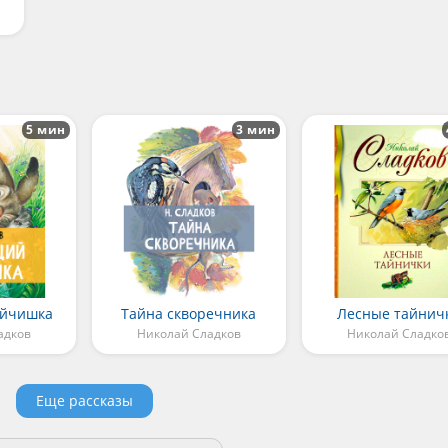
5 мин
3 мин
айчишка
Тайна скворечника
Лесные тайнич
адков
Николай Сладков
Николай Сладко
Еще рассказы