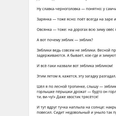
Ну славка-черноголовка — понятно: у самч
Зарянка — тоже ясно: поёт всегда на заре 
Овсянка — тоже: на дорогах всю зиму овёс
А вот почему зяблик — зяблик?
Зяблики ведь совсем не зяблики. Весной пр
задерживаются. А бывает, кое-где и зимуют,
И всё-таки назвали вот зяблика зябликом!
Этим летом я, кажется, эту загадку разгадал
Шёл я по лесной тропинке, слышу — зяблик 
горлышке пёрышки дрожат — будто он горло
ти, ви-чу!» Даже хвостик трясётся!
И тут вдруг тучка наплыла на солнце: накры
повесил. Сидит недовольный и уныло так про