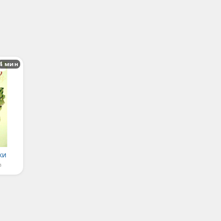
4 мин
ки
в