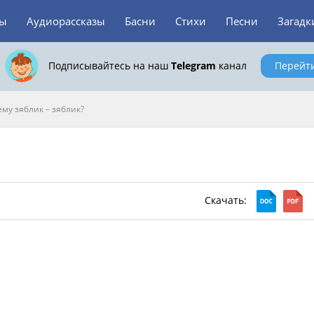
зы
Аудиорассказы
Басни
Стихи
Песни
Загадк
Подписывайтесь на наш
Telegram
канал
Перейт
му зяблик – зяблик?
Скачать: