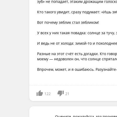
зуб» не попадает, этаким дрожащим голоск
Кто такого увидит, сразу подумает: «Ишь зя
Вот почему зяблик стал зябликом!
У всех у них такая повадка: солнце за тучу,
И ведь не от холода: зимой-то и похолодне
Разные на этот счёт есть догадки. Кто гово
моему — недоволен он, что солнце спрятало
Впрочем, может, и я ошибаюсь. Разузнайте-
122
21
Оцените, пожалуйста, это произв