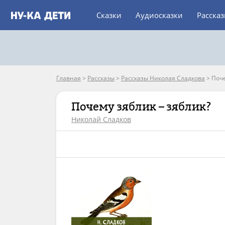
Сказки
Аудиосказки
Расска
Главная
>
Рассказы
>
Рассказы Николая Сладкова
>
Поче
Почему зяблик – зяблик?
Николай Сладков