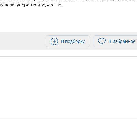
лу воли, упорство и мужество.
В подборку
В избранное