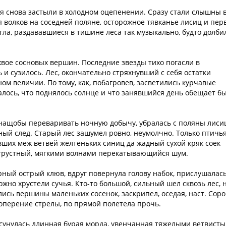
вья снова застыли в холодном оцепенении. Сразу стали слышны 
 волков на соседней поляне, осторожное тявканье лисиц и пер
а, раздававшиеся в тишине леса так музыкально, будто долби
вое сосновых вершин. Последние звезды тихо погасли в
 и сузилось. Лес, окончательно стряхнувший с себя остатки
ном величии. По тому, как, побагровев, засветились курчавые
алось, что поднялось солнце и что занявшийся день обещает б
 чащобы переваривать ночную добычу, убралась с поляны лиси
нный след. Старый лес зашумел ровно, неумолчно. Только птичь
явших меж ветвей желтеньких синиц да жадный сухой кряк соек
 грустный, мягкими волнами перекатывающийся шум.
рный острый клюв, вдруг повернула голову набок, прислушалась
ожно хрустели сучья. Кто-то большой, сильный шел сквозь лес, 
ись вершины маленьких сосенок, заскрипел, оседая, наст. Соро
 оперение стрелы, по прямой полетела прочь.
сунулась длинная бурая морда, увенчанная тяжелыми ветвист