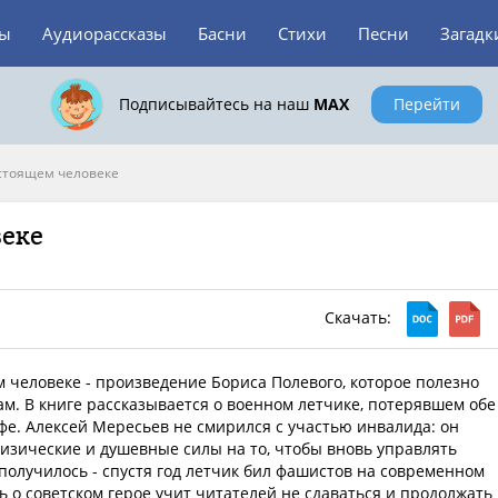
зы
Аудиорассказы
Басни
Стихи
Песни
Загадк
Подписывайтесь на наш
MAX
Перейти
стоящем человеке
веке
Скачать:
 человеке - произведение Бориса Полевого, которое полезно
м. В книге рассказывается о военном летчике, потерявшем обе
фе. Алексей Мересьев не смирился с участью инвалида: он
изические и душевные силы на то, чтобы вновь управлять
 получилось - спустя год летчик бил фашистов на современном
ь о советском герое учит читателей не сдаваться и продолжать