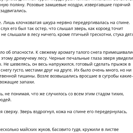
мную поляну. Розовые замшевые ноздри, извергавшие горячий
задвигались.
ие. Лишь клочковатая шкура нервно передергивалась на спине.
лух его был так остер, что слышал зверь, как короед точит
 не слышали в лесу ничего, кроме птичьей трескотни, стука дят
ло об опасности. К свежему аромату талого снега примешивали
 этому дремучему лесу. Черные печальные глаза зверя увидели
 Не шевелясь, он весь напружился, готовый сделать прыжок в
негу густо, местами друг на друге. Их было очень много, но ни
ственной тишины. Возле возвышались вросшие в сугробы какие-
евожащие запахи.
ь, не понимая, что же случилось со всем этим стадом тихих,
людей.
 сверху. Зверь вздрогнул, кожа на спине его передернулась,
есколько майских жуков, басовито гудя, кружили в листве