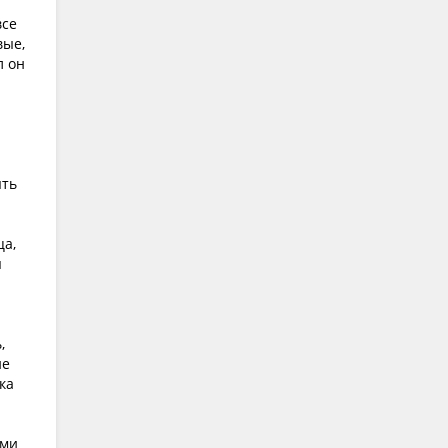
все
вые,
л он
ыть
ца,
я
,
не
ка
ыми