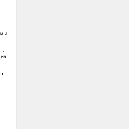
ла и
сь
 на
то