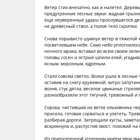
Ветер стих внезапно, как и налетел. Дере
предутренние лесные звуки: жадная грызня
еще неуверенные удары проснувшегося дятл
не древесный ствол, а полое тело скрипки.
Снова порывисто шумнул ветер в тяжелой х
посветлевшем небе. Само небо уплотнилось
ночного мрака, вставал во всем своем зеле
головы сосен и острые шпили елей, угадыв
ясным, морозным, ядреным.
Стало совсем светло. Волки ушли в лесные
оставив на снегу кружевной, хитро запута
возня, стук дятла, веселое цвиканье стрел
разнообразили этот тягучий, тревожный и
Сорока, чистившая на ветке ольховника че
присела, готовая сорваться и улететь. Трев
разбирая дороги. Затрещали кусты, заметал
вскрикнула и, распустив хвост, похожий на
Из припудренной утренним инеем хвои вы