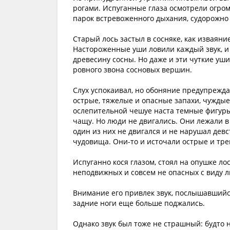
рогами. Испуганные глаза осмотрели огро
парок встревоженного дыхания, судорожно 
Старый лось застыл в сосняке, как изваян
Настороженные уши ловили каждый звук, и с
древесину сосны. Но даже и эти чуткие уши
ровного звона сосновых вершин.
Слух успокаивал, но обоняние предупрежда
острые, тяжелые и опасные запахи, чуждые
ослепительной чешуе наста темные фигуры.
чащу. Но люди не двигались. Они лежали в с
один из них не двигался и не нарушал дев
чудовища. Они-то и источали острые и тр
Испуганно кося глазом, стоял на опушке лос
неподвижных и совсем не опасных с виду 
Внимание его привлек звук, послышавшийся
задние ноги еще больше поджались.
Однако звук был тоже не страшный: будто н