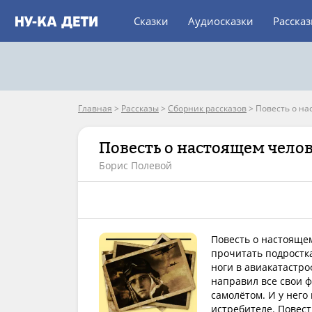
Сказки
Аудиосказки
Расска
Главная
>
Рассказы
>
Сборник рассказов
>
Повесть о на
Повесть о настоящем чело
Борис Полевой
Повесть о настоящем
прочитать подростка
ноги в авиакатастро
направил все свои ф
самолётом. И у него
истребителе. Повест