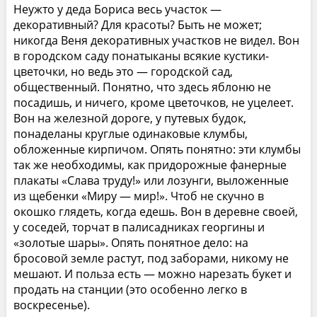
Неужто у деда Бориса весь участок —
декоративный? Для красоты? Быть не может;
никогда Веня декоративных участков не видел. Вон
в городском саду понатыканы всякие кустики-
цветочки, но ведь это — городской сад,
общественный. Понятно, что здесь яблоню не
посадишь, и ничего, кроме цветочков, не уцелеет.
Вон на железной дороге, у путевых будок,
понаделаны круглые одинаковые клумбы,
обложенные кирпичом. Опять понятно: эти клумбы
так же необходимы, как придорожные фанерные
плакаты «Слава труду!» или лозунги, выложенные
из щебенки «Миру — мир!». Чтоб не скучно в
окошко глядеть, когда едешь. Вон в деревне своей,
у соседей, торчат в палисадниках георгины и
«золотые шары». Опять понятное дело: на
бросовой земле растут, под заборами, никому не
мешают. И польза есть — можно нарезать букет и
продать на станции (это особенно легко в
воскресенье).