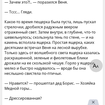
— Зачем это?!.. — поразился Веня.
— Тссс… Гляди.
Какое-то время пещерка была пуста, лишь пускал
стрелочки, дробился радужным веером
отраженный свет. Затем внутри, в глубине, что-то
шевельнулось; скользнула тень по стене, — и на
камень всползла ящерка. Простая ящерка, каких
десятками встречал Веня на лесной вырубке.
Только здесь от волшебного света ящерка казалась
раскрашенной, зеленые и фиолетовые блики
дрожали на ее скользкой чешуе. Горло у ящерки
А
А
мелко и быстро надувалось — вроде бы она
неслышно свистела по-птичьи.
— Нравится? — прошептал дед Борис. — Хозяйка
Медной горы…
— Дрессированная?