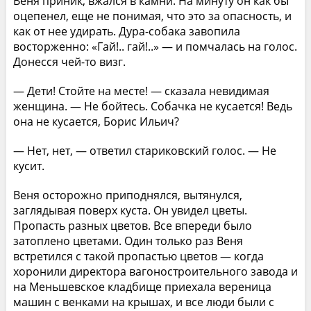
Веня приник, вжался в камни. На минуту он как бы
оцепенел, еще не понимая, что это за опасность, и
как от нее удирать. Дура-собака завопила
восторженно: «Гай!.. гай!..» — и помчалась на голос.
Донесся чей-то визг.
— Дети! Стойте на месте! — сказала невидимая
женщина. — Не бойтесь. Собачка не кусается! Ведь
она не кусается, Борис Ильич?
— Нет, нет, — ответил стариковский голос. — Не
кусит.
Веня осторожно приподнялся, вытянулся,
заглядывая поверх куста. Он увидел цветы.
Пропасть разных цветов. Все впереди было
затоплено цветами. Один только раз Веня
встретился с такой пропастью цветов — когда
хоронили директора вагоностроительного завода и
на Меньшевское кладбище приехала вереница
машин с венками на крышах, и все люди были с