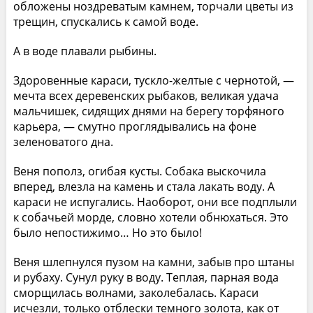
обложены ноздреватым камнем, торчали цветы из
трещин, спускались к самой воде.
А в воде плавали рыбины.
Здоровенные караси, тускло-желтые с чернотой, —
мечта всех деревенских рыбаков, великая удача
мальчишек, сидящих днями на берегу торфяного
карьера, — смутно проглядывались на фоне
зеленоватого дна.
Веня пополз, огибая кусты. Собака выскочила
вперед, влезла на камень и стала лакать воду. А
караси не испугались. Наоборот, они все подплыли
к собачьей морде, словно хотели обнюхаться. Это
было непостижимо… Но это было!
Веня шлепнулся пузом на камни, забыв про штаны
и рубаху. Сунул руку в воду. Теплая, парная вода
сморщилась волнами, заколебалась. Караси
исчезли, только отблески темного золота, как от