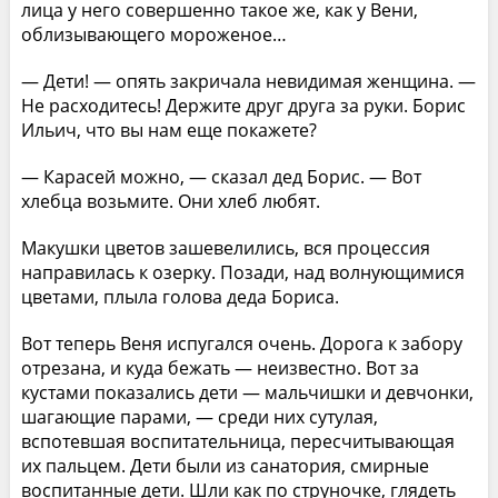
лица у него совершенно такое же, как у Вени,
облизывающего мороженое…
— Дети! — опять закричала невидимая женщина. —
Не расходитесь! Держите друг друга за руки. Борис
Ильич, что вы нам еще покажете?
— Карасей можно, — сказал дед Борис. — Вот
хлебца возьмите. Они хлеб любят.
Макушки цветов зашевелились, вся процессия
направилась к озерку. Позади, над волнующимися
цветами, плыла голова деда Бориса.
Вот теперь Веня испугался очень. Дорога к забору
отрезана, и куда бежать — неизвестно. Вот за
кустами показались дети — мальчишки и девчонки,
шагающие парами, — среди них сутулая,
вспотевшая воспитательница, пересчитывающая
их пальцем. Дети были из санатория, смирные
воспитанные дети. Шли как по струночке, глядеть