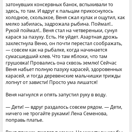
затонувших консервных банок, вспыхивали то
здесь, то там. И вдруг к пальцам прикоснулось
холодное, скользкое, Веня сжал кулак и ощутил, как
мелко забилась, задрожала рыбина. Поймал!..
Рукой поймал!.. Веня стал на четвереньки, сунул
карася за пазуху. Есть. Не уйдет. Азартная дрожь
захлестнула Веню, он почти перестал соображать,
— совсем как на рыбалке, когда начинается
сумасшедший клев. Что там яблоки, что там
грушовка! Провались она сквозь землю! Сейчас
Веня набьет полную пазуху карасей, здоровенных
карасей, и тогда деревенские мальчишки трижды
лопнут от зависти! Просто ума лишатся!
Веня нагнулся и опять запустил руку в воду.
— Дети! — вдруг раздалось совсем рядом. — Дети,
ничего не трогайте руками! Лена Семенова,
поправь платье.