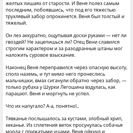
желтых лишаях от старости. И Веня полез самым
последним, побоявшись, что под его тяжестью
трухлявый забор опрокинется. Веня был толстый и
тяжелый.
Он лез аккуратно, ощупывая доски руками — нет ли
гвоздей? Не зацепишься ли? Отец Вени славился
строгим характером и за разодранные штаны мог
наложить суровое взыскание.
Наконец Веня переправился через опасную высоту,
сполз наземь, и тут мимо него пронеслись
мальчишки, вмах сиганули обратно через забор, —
только рубаха у Шурки Легошина вздулась, как
парашют. Веня и моргнуть не успел.
Что их напугало? А-а, понятно!..
Тявканье послышалось за кустами, злобный хрип,
хеканье. Из сплетения веток просунулась собачья
морда с прижатыми ушами. Веня ойкнул и