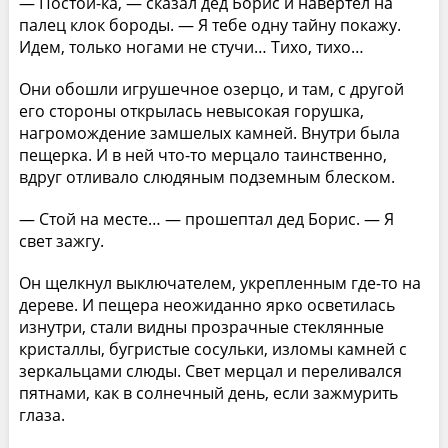
— Постой-ка, — сказал дед Борис и навертел на
палец клок бороды. — Я тебе одну тайну покажу.
Идем, только ногами не стучи… Тихо, тихо…
Они обошли игрушечное озерцо, и там, с другой
его стороны открылась невысокая горушка,
нагромождение замшелых камней. Внутри была
пещерка. И в ней что-то мерцало таинственно,
вдруг отливало слюдяным подземным блеском.
— Стой на месте… — прошептал дед Борис. — Я
свет зажгу.
Он щелкнул выключателем, укрепленным где-то на
дереве. И пещера неожиданно ярко осветилась
изнутри, стали видны прозрачные стеклянные
кристаллы, бугристые сосульки, изломы камней с
зеркальцами слюды. Свет мерцал и переливался
пятнами, как в солнечный день, если зажмурить
глаза.