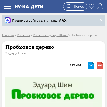
Поиск
Подписывайтесь на наш
MAX
Главная
>
Рассказы
>
Рассказы Эдуарда Шима
>
Пробковое дерево
Пробковое дерево
Эдуард Шим
Скачать: