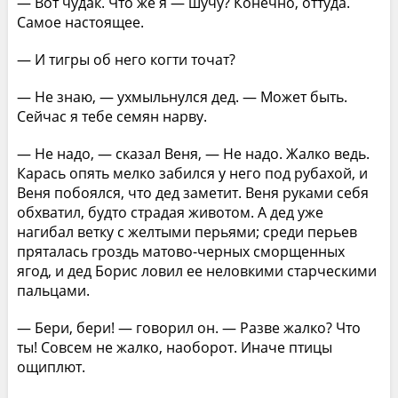
— Вот чудак. Что же я — шучу? Конечно, оттуда.
Самое настоящее.
— И тигры об него когти точат?
— Не знаю, — ухмыльнулся дед. — Может быть.
Сейчас я тебе семян нарву.
— Не надо, — сказал Веня, — Не надо. Жалко ведь.
Карась опять мелко забился у него под рубахой, и
Веня побоялся, что дед заметит. Веня руками себя
обхватил, будто страдая животом. А дед уже
нагибал ветку с желтыми перьями; среди перьев
пряталась гроздь матово-черных сморщенных
ягод, и дед Борис ловил ее неловкими старческими
пальцами.
— Бери, бери! — говорил он. — Разве жалко? Что
ты! Совсем не жалко, наоборот. Иначе птицы
ощиплют.