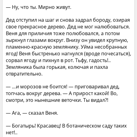
— Ну, что ты. Мирно живут.
Дед отступил на шаг и снова задрал бороду, озирая
свое прекрасное дерево. Дед не мог налюбоваться.
Веня для приличия тоже полюбовался, а потом
зыркнул глазами вокруг. Внизу он увидел крупную,
пламенно-красную землянику. Уйма несобранных
ягод! Веня быстренько нагнулся (вроде почесаться),
сорвал ягоду и пихнул в рот. Тьфу, гадость!..
Земляника была горькая, колючая и пахла
отвратительно.
— …и морозов не боится! — приговаривал дед,
топчась вокруг дерева. — А прирост какой! Во,
смотри, это нынешние веточки. Ты видал?!
— Ага, — сказал Веня.
— Богатырь! Красавец! В ботаническом саду таких
нет!..