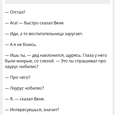
— Отстал?
— Ага! — быстро сказал Веня.
— Иди, а то воспитательница заругает.
— А я не боюсь.
— Ишь ты, — дед наклонился, щурясь. Глаза у него
были мокрые, со слезой. — Это ты спрашивал про
лаурус нобилис?
— Про чего?
— Лаурус нобилис?
— Я, — сказал Веня.
— Интересуешься, значит?