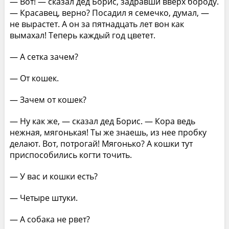
— Вот! — сказал дед Борис, задравши вверх бороду.
— Красавец, верно? Посадил я семечко, думал, —
не вырастет. А он за пятнадцать лет вон как
вымахал! Теперь каждый год цветет.
— А сетка зачем?
— От кошек.
— Зачем от кошек?
— Ну как же, — сказал дед Борис. — Кора ведь
нежная, мягонькая! Ты же знаешь, из нее пробку
делают. Вот, потрогай! Мягонько? А кошки тут
приспособились когти точить.
— У вас и кошки есть?
— Четыре штуки.
— А собака не рвет?