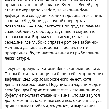
продовольственной палатки. Вместе с Веней дед
стоит в очереди за хлебом, за какой-нибудь
дефицитной селедкой, хозяйки здороваются с ним,
говорят: «Дед Борис, да ступай вперед, мы
позволяем!» — а он, распустив по груди и плечам
свою библейскую бороду, шутливо и смущенно
отказывается. Борода у него двухцветная: в
середине, где глубоко спрятан рот, она табачно-
желтая, а дальше в стороны — белая, почти
прозрачная, будто настриженная из рыболовной
лески сатурн.
Покупая продукты, хитрый Веня экономит деньги.
Потом бежит на станцию и берет себе мороженое с
вафлями. Дед Борис мороженого не ест, хотя
деньги тоже экономит. Подсчитав в ладони медь и
серебро, дед Борис отправляется к станционному
буфету и покупает стаканчик вина. Отойдя за угол,
долго мочит в стаканчике свои всклокоченные усы,
пришлепывает губами, жмурится, и выражение