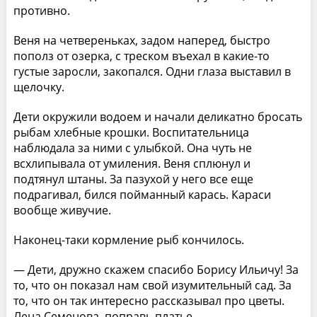
противно.
Веня на четвереньках, задом наперед, быстро
пополз от озерка, с треском въехал в какие-то
густые заросли, закопался. Одни глаза выставил в
щелочку.
Дети окружили водоем и начали деликатно бросать
рыбам хлебные крошки. Воспитательница
наблюдала за ними с улыбкой. Она чуть не
всхлипывала от умиления. Веня сплюнул и
подтянул штаны. За пазухой у него все еще
подрагивал, бился пойманный карась. Караси
вообще живучие.
Наконец-таки кормление рыб кончилось.
— Дети, дружно скажем спасибо Борису Ильичу! За
то, что он показал нам свой изумительный сад. За
то, что он так интересно рассказывал про цветы.
Лена Семенова, поправь платье.