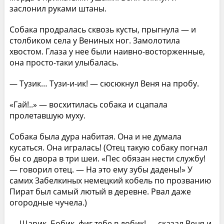
заслонил руками штаны.
Собака продралась сквозь кусты, прыгнула — и
столбиком села у Вениных ног. Замолотила
хвостом. Глаза у нее были наивно-восторженные,
она просто-таки улыбалась.
— Тузик… Тузи-и-ик! — сюсюкнул Веня на пробу.
«Гай!..» — восхитилась собака и сцапала
пролетавшую муху.
Собака была дура набитая. Она и не думала
кусаться. Она игралась! (Отец такую собаку погнал
бы со двора в три шеи. «Пес обязан нести службу!
— говорил отец. — На это ему зубы дадены!» У
самих Забелкиных немецкий кобель по прозванию
Пират был самый лютый в деревне. Рвал даже
огородные чучела.)
— Шарик, Бобик, фиг тебе в лобик! — сказал Веня и