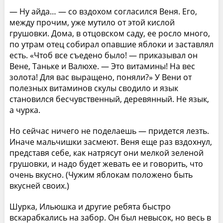
— Ну айда… — со вздохом согласился Веня. Его,
между прочим, уже мутило от этой кислой
грушовки. Дома, в отцовском саду, ее росло много,
по утрам отец собирал опавшие яблоки и заставлял
есть. «Чтоб все съедено было! — приказывал он
Вене, Таньке и Валюхе. — Это витамины! На вес
золота! Для вас выращено, поняли?» У Вени от
полезных витаминов скулы сводило и язык
становился бесчувственный, деревянный. Не язык,
а чурка.
Но сейчас ничего не поделаешь — придется лезть.
Иначе мальчишки засмеют. Веня еще раз вздохнул,
представя себе, как натрясут они мелкой зеленой
грушовки, и надо будет жевать ее и говорить, что
очень вкусно. (Чужим яблокам положено быть
вкусней своих.)
Шурка, Ильюшка и другие ребята быстро
вскарабкались на забор. Он был невысок, но весь в