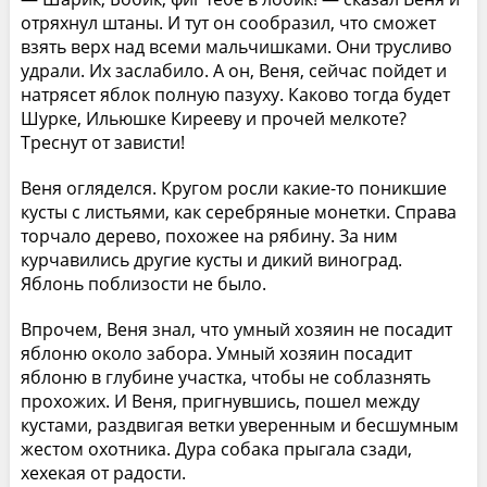
отряхнул штаны. И тут он сообразил, что сможет
взять верх над всеми мальчишками. Они трусливо
удрали. Их заслабило. А он, Веня, сейчас пойдет и
натрясет яблок полную пазуху. Каково тогда будет
Шурке, Ильюшке Кирееву и прочей мелкоте?
Треснут от зависти!
Веня огляделся. Кругом росли какие-то поникшие
кусты с листьями, как серебряные монетки. Справа
торчало дерево, похожее на рябину. За ним
курчавились другие кусты и дикий виноград.
Яблонь поблизости не было.
Впрочем, Веня знал, что умный хозяин не посадит
яблоню около забора. Умный хозяин посадит
яблоню в глубине участка, чтобы не соблазнять
прохожих. И Веня, пригнувшись, пошел между
кустами, раздвигая ветки уверенным и бесшумным
жестом охотника. Дура собака прыгала сзади,
хехекая от радости.