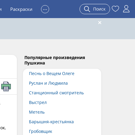
...
и
Раскраски
Поиск
Популярные произведения
Пушкина
Песнь о Вещем Олеге
Руслан и Людмила
Станционный смотритель
Выстрел
в
Метель
Барышня-крестьянка
ок,
Гробовщик