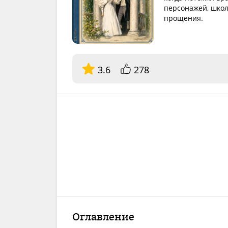
персонажей, школ
прощения.
3.6
278
Оглавление