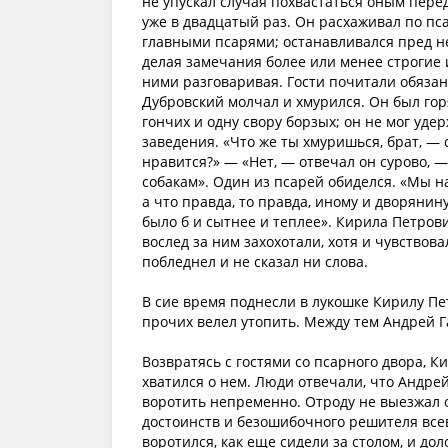
не упускал случая похвастаться оным пере
уже в двадцатый раз. Он расхаживал по п
главными псарями; останавливался пред н
делая замечания более или менее строгие и
ними разговаривая. Гости почитали обяз
Дубровский молчал и хмурился. Он был гор
гончих и одну свору борзых; он не мог уде
заведения. «Что же ты хмуришься, брат, —
нравится?» — «Нет, — отвечал он сурово, 
собакам». Один из псарей обиделся. «Мы на
а что правда, то правда, иному и дворяни
было б и сытнее и теплее». Кирила Петрови
вослед за ним захохотали, хотя и чувствова
побледнел и не сказал ни слова.
В сие время поднесли в лукошке Кирилу Пе
прочих велел утопить. Между тем Андрей Г
Возвратясь с гостями со псарного двора, К
хватился о нем. Люди отвечали, что Андрей
воротить непременно. Отроду не выезжал о
достоинств и безошибочного решителя всев
воротился, как еще сидели за столом, и до