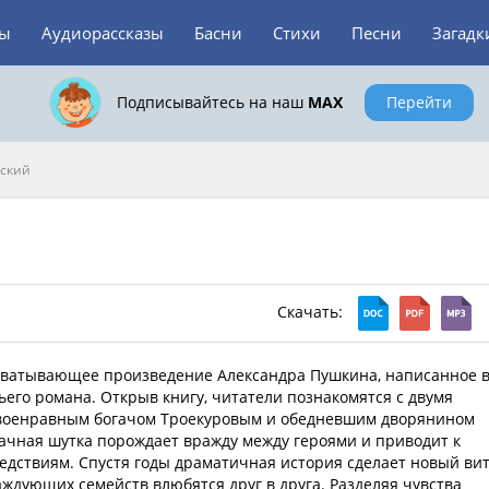
зы
Аудиорассказы
Басни
Стихи
Песни
Загадк
Подписывайтесь на наш
MAX
Перейти
ский
Скачать:
хватывающее произведение Александра Пушкина, написанное 
его романа. Открыв книгу, читатели познакомятся с двумя
оенравным богачом Троекуровым и обедневшим дворянином
ачная шутка порождает вражду между героями и приводит к
едствиям. Спустя годы драматичная история сделает новый вит
аждующих семейств влюбятся друг в друга. Разделяя чувства