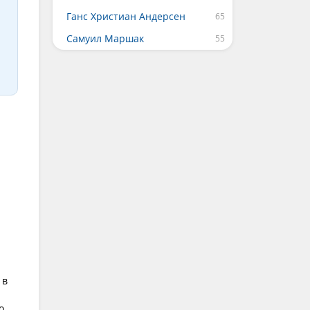
Ганс Христиан Андерсен
Самуил Маршак
н
 в
о