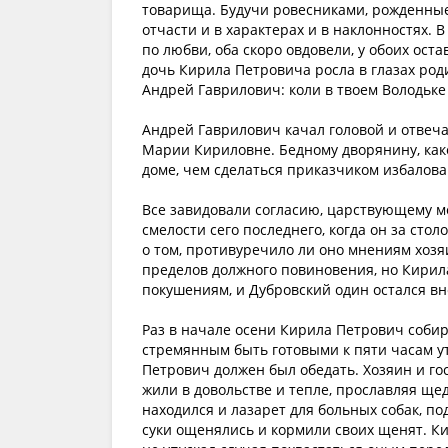
товарища. Будучи ровесниками, рожденные
отчасти и в характерах и в наклонностях. 
по любви, оба скоро овдовели, у обоих ост
дочь Кирила Петровича росла в глазах роди
Андрей Гаврилович: коли в твоем Володьке б
Андрей Гаврилович качал головой и отвеча
Марии Кириловне. Бедному дворянину, како
доме, чем сделаться приказчиком избалова
Все завидовали согласию, царствующему м
смелости сего последнего, когда он за сто
о том, противуречило ли оно мнениям хоз
пределов должного повиновения, но Кирила 
покушениям, и Дубровский один остался вн
Раз в начале осени Кирила Петрович собир
стремянным быть готовыми к пяти часам ут
Петрович должен был обедать. Хозяин и го
жили в довольстве и тепле, прославляя ще
находился и лазарет для больных собак, п
суки ощенялись и кормили своих щенят. К