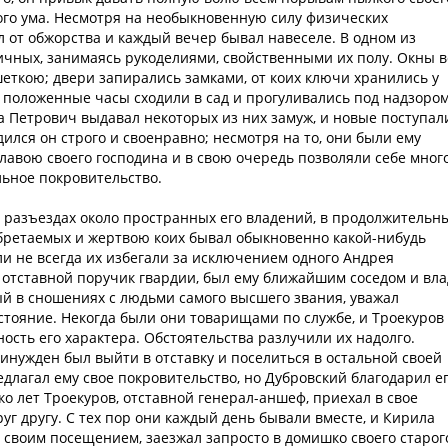
ого ума. Несмотря на необыкновенную силу физических
л от обжорства и каждый вечер бывал навеселе. В одном из
ичных, занимаясь рукоделиями, свойственными их полу. Окны в
ткою; двери запирались замками, от коих ключи хранились у
положенные часы сходили в сад и прогуливались под надзоро
а Петрович выдавал некоторых из них замуж, и новые поступал
ился он строго и своенравно; несмотря на то, они были ему
лавою своего господина и в свою очередь позволяли себе мног
льное покровительство.
 разъездах около пространных его владений, в продолжительн
обретаемых и жертвою коих бывал обыкновенно какой-нибудь
и не всегда их избегали за исключением одного Андрея
 отставной поручик гвардии, был ему ближайшим соседом и вл
й в сношениях с людьми самого высшего звания, уважал
стояние. Некогда были они товарищами по службе, и Троекуров
ость его характера. Обстоятельства разлучили их надолго.
нужден был выйти в отставку и поселиться в остальной своей
едлагал ему свое покровительство, но Дубровский благодарил ег
ко лет Троекуров, отставной генерал-аншеф, приехал в свое
уг другу. С тех пор они каждый день бывали вместе, и Кирила
 своим посещением, заезжал запросто в домишко своего старог