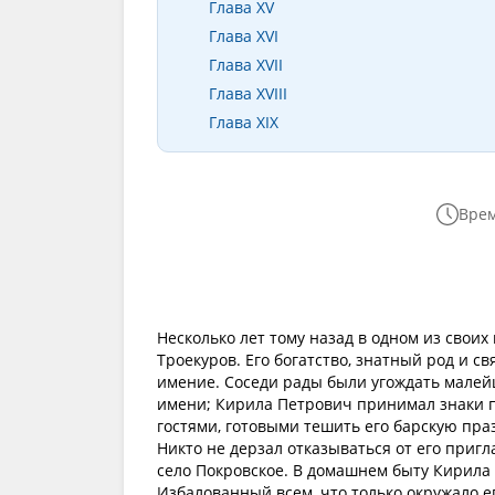
Глава XV
Глава XVI
Глава XVII
Глава XVIII
Глава XIX
Врем
Несколько лет тому назад в одном из свои
Троекуров. Его богатство, знатный род и св
имение. Соседи рады были угождать малей
имени; Кирила Петрович принимал знаки п
гостями, готовыми тешить его барскую праз
Никто не дерзал отказываться от его приг
село Покровское. В домашнем быту Кирила
Избалованный всем, что только окружало е