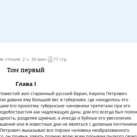
я чтения: 2 ч. 30 мин.
77 стр.
Том первый
Глава I
х поместий жил старинный русский барин, Кирила Петрович
язи давали ему большой вес в губерниях, где находилось его
шим его прихотям; губернские чиновники трепетали при его
одобострастия как надлежащую дань; дом его всегда был поло
дность, разделяя шумные, а иногда и буйные его увеселения.
лашения или в известные дни не являться с должным почтением
 Петрович выказывал все пороки человека необразованного.
го, он привык давать полную волю всем порывам пылкого своег