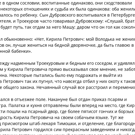
 в одном сословии, воспитанные одинаково, они сходствовали
В некоторых отношениях и судьба их была одинакова: оба женил
авалось по ребенку. Сын Дубровского воспитывался в Петербурге
теля, и Троекуров часто говаривал Дубровскому: «Слушай, брат
удет путь, так отдам за него Машу; даром что он гол как сокол»
л обыкновенно: «Нет, Кирила Петрович: мой Володька не жених
в он, лучше жениться на бедной дворяночке, да быть главою в
нной бабенки».
ежду надменным Троекуровым и бедным его соседом, и удивлял
лом у Кирила Петровича прямо высказывал свое мнение, не забо
яина. Некоторые пытались было ему подражать и выйти из
Петрович так их пугнул, что навсегда отбил у них охоту к тако
е общего закона. Нечаянный случай все расстроил и перемени
ался в отъезжее поле. Накануне был отдан приказ псарям и
ра. Палатка и кухня отправлены были вперед на место, где Ки
сти пошли на псарный двор, где более пятисот гончих и борзых
дрость Кирила Петровича на своем собачьем языке. Тут же
од присмотром штаб-лекаря Тимошки, и отделение, где благород
ирила Петрович гордился сим прекрасным заведением и никогд