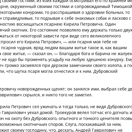
д своими гостями, из коих каждый осмотривал его по крайней м
сарне, окруженный своими гостями и сопровождаемый Тимошкой
екоторыми конурами, то расспрашивая о здоровии больных, то
 справедливые, то подзывая к себе знакомых собак и ласково с
анностию восхищаться псарнею Кирила Петровича. Один
ячий охотник. Его состояние позволяло ему держать только дву
ржаться от некоторой зависти при виде сего великолепного
 спросил его Кирила Петрович, — или псарня моя тебе не
— псарня чудная, вряд людям вашим житье такое ж, как вашим
 свое житье, — сказал он, — благодаря бога и барина не жалуем
ну не худо бы променять усадьбу на любую здешнюю конурку. Ем
ч громко засмеялся при дерзком замечании своего холопа, а го
ли, что шутка псаря могла отнестися и к ним. Дубровский
тровичу новорожденных щенят; он занялся ими, выбрал себе дв
аврилович скрылся, и никто того не заметил.
ирила Петрович сел ужинать и тогда только, не видя Дубровского
 Гаврилович уехал домой. Троекуров велел тотчас его догнать 
н на охоту без Дубровского, опытного и тонкого ценителя псов
озможных охотничьих споров. Слуга, поскакавший за ним,
ложил своему господину, что, дескать, Андрей Гаврилович не