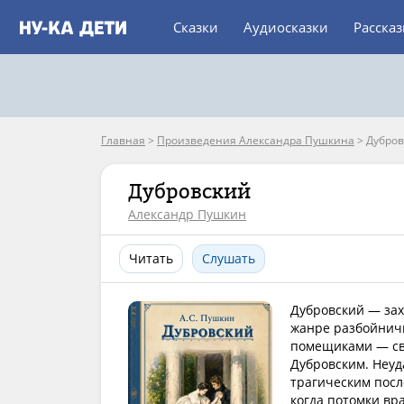
Сказки
Аудиосказки
Расска
Главная
>
Произведения Александра Пушкина
>
Дубров
Дубровский
Александр Пушкин
Читать
Слушать
Дубровский — за
жанре разбойничь
помещиками — св
Дубровским. Неуд
трагическим посл
когда потомки вр