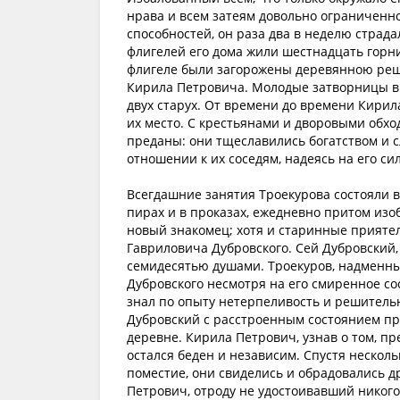
нрава и всем затеям довольно ограниченн
способностей, он раза два в неделю страда
флигелей его дома жили шестнадцать горн
флигеле были загорожены деревянною реше
Кирила Петровича. Молодые затворницы в 
двух старух. От времени до времени Кирил
их место. С крестьянами и дворовыми обход
преданы: они тщеславились богатством и с
отношении к их соседям, надеясь на его си
Всегдашние занятия Троекурова состояли в
пирах и в проказах, ежедневно притом из
новый знакомец; хотя и старинные приятел
Гавриловича Дубровского. Сей Дубровский,
семидесятью душами. Троекуров, надменны
Дубровского несмотря на его смиренное со
знал по опыту нетерпеливость и решительн
Дубровский с расстроенным состоянием при
деревне. Кирила Петрович, узнав о том, пр
остался беден и независим. Спустя несколь
поместие, они свиделись и обрадовались др
Петрович, отроду не удостоивавший никого