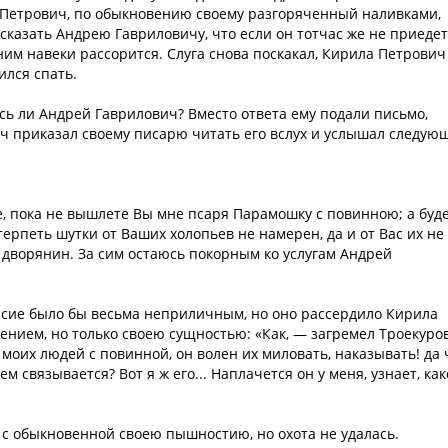
а Петрович, по обыкновению своему разгоряченный наливками,
 сказать Андрею Гавриловичу, что если он тотчас же не приедет
с ним навеки рассорится. Слуга снова поскакал, Кирила Петрович
ился спать.
есь ли Андрей Гаврилович? Вместо ответа ему подали письмо,
ч приказал своему писарю читать его вслух и услышал следую
ое, пока не вышлете Вы мне псаря Парамошку с повинною; а буд
терпеть шутки от Ваших холопьев не намерен, да и от Вас их не
й дворянин. За сим остаюсь покорным ко услугам Андрей
сие было бы весьма неприличным, но оно рассердило Кирила
нием, но только своею сущностью: «Как, — загремел Троекуров
 моих людей с повинной, он волен их миловать, наказывать! да 
кем связывается? Вот я ж его... Наплачется он у меня, узнает, ка
 с обыкновенной своею пышностию, но охота не удалась.