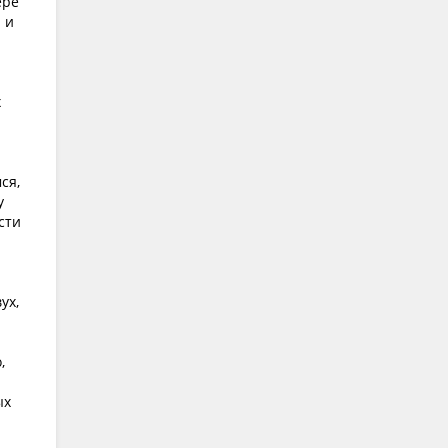
ере
 и
х
ся,
у
сти
ух,
,
и
ых