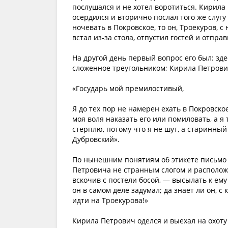
послушался и не хотел воротиться. Кирил
осердился и вторично послал того же слугу
ночевать в Покровское, то он, Троекуров, 
встал из-за стола, отпустил гостей и отправ
На другой день первый вопрос его был: зд
сложенное треугольником; Кирила Петрови
«Государь мой премилостивый,
Я до тех пор не намерен ехать в Покровск
моя воля наказать его или помиловать, а я 
стерплю, потому что я не шут, а старинны
Дубровский».
По нынешним понятиям об этикете письмо 
Петровича не странным слогом и расположе
вскочив с постели босой, — высылать к ему
он в самом деле задумал; да знает ли он, с 
идти на Троекурова!»
Кирила Петрович оделся и выехал на охоту