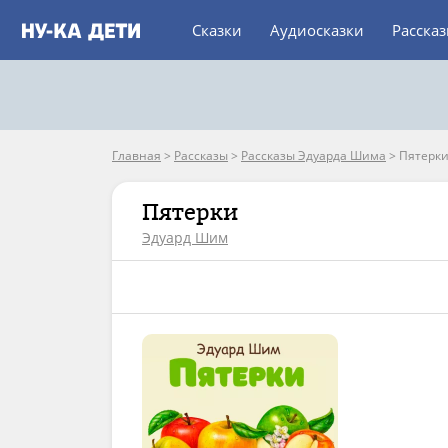
Сказки
Аудиосказки
Расска
Главная
>
Рассказы
>
Рассказы Эдуарда Шима
>
Пятерк
Пятерки
Эдуард Шим