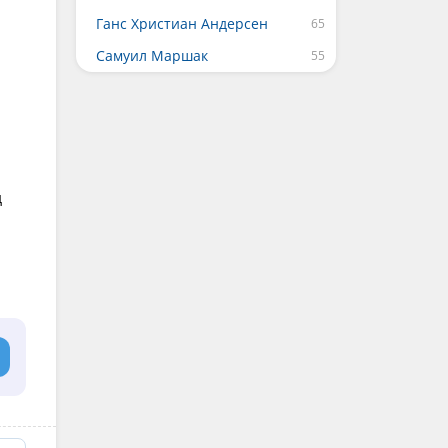
Ганс Христиан Андерсен
Самуил Маршак
д