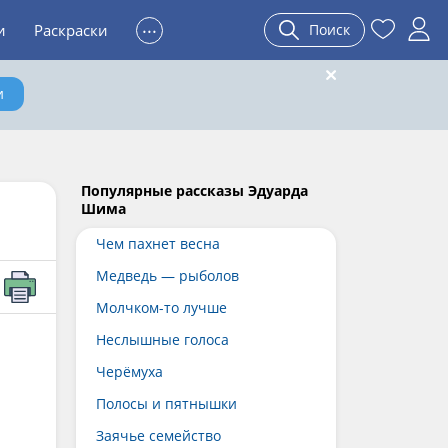
...
и
Раскраски
Поиск
и
Популярные рассказы Эдуарда
Шима
Чем пахнет весна
Медведь — рыболов
Молчком-то лучше
Неслышные голоса
Черёмуха
Полосы и пятнышки
Заячье семейство