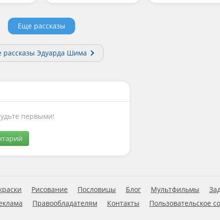
Еще рассказы
е рассказы Эдуарда Шима
Будьте первыми!
нтарий
краски
Рисование
Пословицы
Блог
Мультфильмы
За
еклама
Правообладателям
Контакты
Пользовательское с