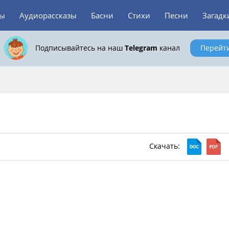
зы
Аудиорассказы
Басни
Стихи
Песни
Загадк
Подписывайтесь на наш
Telegram
канал
Перейт
и
Скачать: