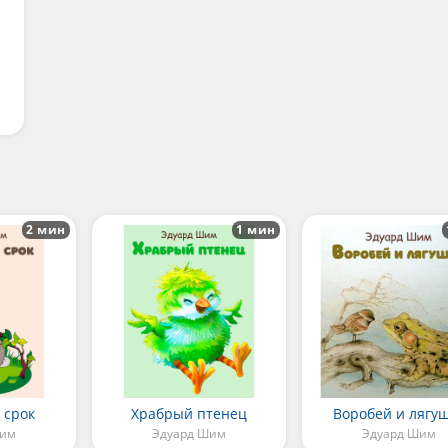
2 мин
1 мин
 срок
Храбрый птенец
Воробей и лягу
Шим
Эдуард Шим
Эдуард Шим