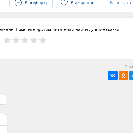
В подборку
В избранное
Распечата
едение. Помогите другим читателям найти лучшие сказки.
Под
зы