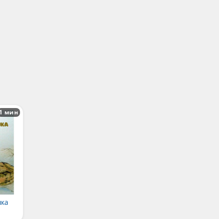
1 мин
шка