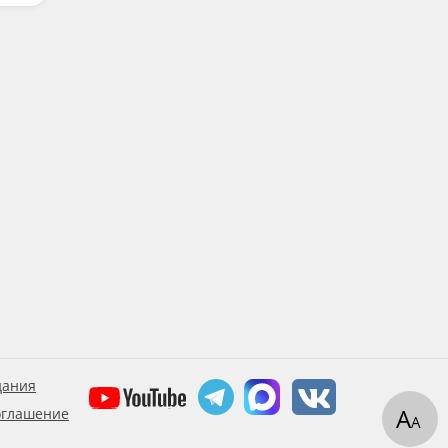
дания
А
оглашение
А