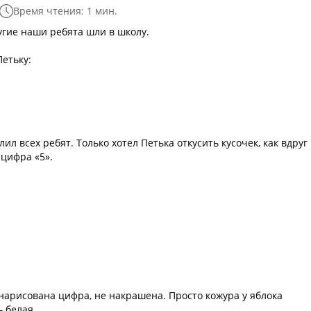
Время чтения: 1 мин.
угие наши ребята шли в школу.
Петьку:
лил всех ребят. Только хотел Петька откусить кусочек, как вдруг
 цифра «5».
нарисована цифра, не накрашена. Просто кожура у яблока
— белая.