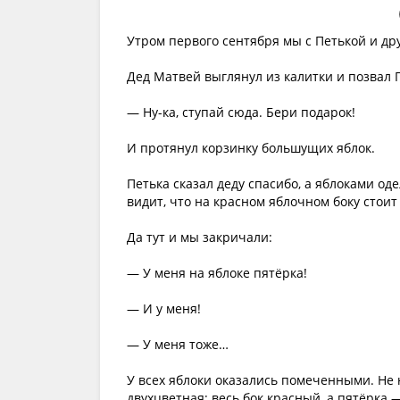
Утром первого сентября мы с Петькой и др
Дед Матвей выглянул из калитки и позвал 
— Ну-ка, ступай сюда. Бери подарок!
И протянул корзинку большущих яблок.
Петька сказал деду спасибо, а яблоками оде
видит, что на красном яблочном боку стоит
Да тут и мы закричали:
— У меня на яблоке пятёрка!
— И у меня!
— У меня тоже…
У всех яблоки оказались помеченными. Не 
двухцветная: весь бок красный, а пятёрка 