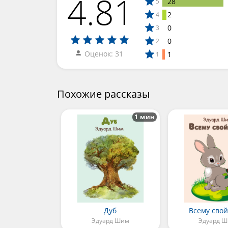
4.81
28
5
2
4
0
3
0
2
Оценок: 31
1
1
Похожие рассказы
1 мин
Дуб
Всему свой
Эдуард Шим
Эдуард 