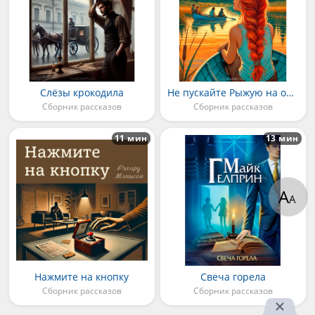
Слёзы крокодила
Не пускайте Рыжую на озеро
Сборник рассказов
Сборник рассказов
11 мин
13 мин
А
А
Нажмите на кнопку
Свеча горела
Сборник рассказов
Сборник рассказов