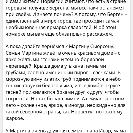
и сами жители Норвегии считают, что есть в стране
города и получше Бергена, мы всё-таки останемся
при своём. И знаете почему? А потому, что Берген –
единственный в мире город, где проходит самая
необыкновенная ярмарка сладостей. И об этой
ярмарке мы вам еще обязательно расскажем.
А пока давайте вернёмся к Мартину Сьюрсену.
Семья Мартина живёт в очень красивом доме – с
ярко-жёлтыми стенами и тёмно-бордовой
черепицей. Крыша дома утыкана печными
трубами, словно именинный пирог – свечками. В
морозную зиму из этих труб поднимаются в небо
тонкие струйки белого дыма, и все дома́ в округе
тесней прижимаются боками друг к другу, чтобы
согреться. Но так бывает зимой. А сейчас за окном
лето – солнечное, яркое, а иногда, неожиданно для
такой северной страны, как Норвегия, по-южному
жаркое.
У Мартина очень дружная семья – папа Ивар, мама