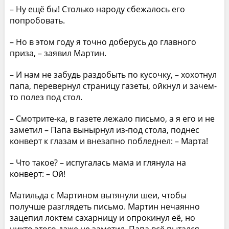
– Ну ещё бы! Столько народу сбежалось его
попробовать.
– Но в этом году я точно доберусь до главного
приза, – заявил Мартин.
– И нам не забудь раздобыть по кусочку, – хохотнул
папа, перевернул страницу газеты, ойкнул и зачем-
то полез под стол.
– Смотрите-ка, в газете лежало письмо, а я его и не
заметил – Папа вынырнул из-под стола, поднес
конверт к глазам и внезапно побледнел: – Марта!
– Что такое? – испугалась мама и глянула на
конверт: – Ой!
Матильда с Мартином вытянули шеи, чтобы
получше разглядеть письмо. Мартин нечаянно
зацепил локтем сахарницу и опрокинул её, но
никто этого даже не заметил. Папа всё пытался