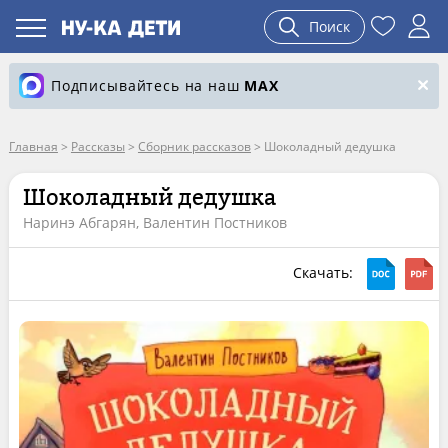
Поиск
Подписывайтесь на наш
MAX
Главная
>
Рассказы
>
Сборник рассказов
>
Шоколадный дедушка
Шоколадный дедушка
Наринэ Абгарян, Валентин Постников
Скачать: