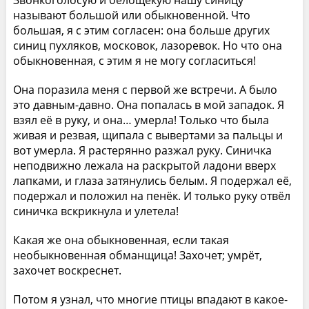
Звонкоголосую и белощёкую нашу синицу
называют большой или обыкновенной. Что
большая, я с этим согласен: она больше других
синиц пухляков, московок, лазоревок. Но что она
обыкновенная, с этим я не могу согласиться!
Она поразила меня с первой же встречи. А было
это давным-давно. Она попалась в мой западок. Я
взял её в руку, и она… умерла! Только что была
живая и резвая, щипала с вывертами за пальцы и
вот умерла. Я растерянно разжал руку. Синичка
неподвижно лежала на раскрытой ладони вверх
лапками, и глаза затянулись белым. Я подержал её,
подержал и положил на пенёк. И только руку отвёл
синичка вскрикнула и улетела!
Какая же она обыкновенная, если такая
необыкновенная обманщица! Захочет; умрёт,
захочет воскреснет.
Потом я узнал, что многие птицы впадают в какое-