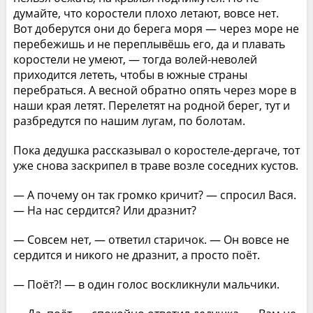
думайте, что коростели плохо летают, вовсе нет.
Вот доберутся они до берега моря — через море не
перебежишь и не переплывёшь его, да и плавать
коростели не умеют, — тогда волей-неволей
приходится лететь, чтобы в южные страны
перебраться. А весной обратно опять через море в
наши края летят. Перелетят на родной берег, тут и
разбредутся по нашим лугам, по болотам.
Пока дедушка рассказывал о коростеле-дергаче, тот
уже снова заскрипел в траве возле соседних кустов.
— А почему он так громко кричит? — спросил Вася.
— На нас сердится? Или дразнит?
— Совсем нет, — ответил старичок. — Он вовсе не
сердится и никого не дразнит, а просто поёт.
— Поёт?! — в один голос воскликнули мальчики.