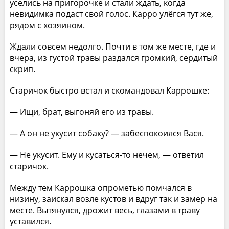
уселись на пригорочке и стали ждать, когда
невидимка подаст свой голос. Карро улёгся тут же,
рядом с хозяином.
Ждали совсем недолго. Почти в том же месте, где и
вчера, из густой травы раздался громкий, сердитый
скрип.
Старичок быстро встал и скомандовал Каррошке:
— Ищи, брат, выгоняй его из травы.
— А он не укусит собаку? — забеспокоился Вася.
— Не укусит. Ему и кусаться-то нечем, — ответил
старичок.
Между тем Каррошка опрометью помчался в
низину, заискал возле кустов и вдруг так и замер на
месте. Вытянулся, дрожит весь, глазами в траву
уставился.