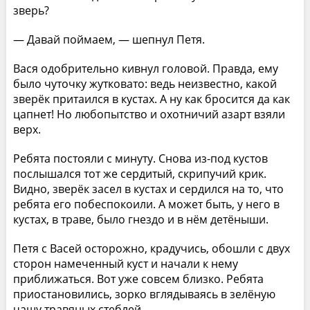
зверь?
— Давай поймаем, — шепнул Петя.
Вася одобрительно кивнул головой. Правда, ему
было чуточку жутковато: ведь неизвестно, какой
зверёк притаился в кустах. А ну как бросится да как
цапнет! Но любопытство и охотничий азарт взяли
верх.
Ребята постояли с минуту. Снова из-под кустов
послышался тот же сердитый, скрипучий крик.
Видно, зверёк засел в кустах и сердился на то, что
ребята его побеспокоили. А может быть, у него в
кустах, в траве, было гнездо и в нём детёныши.
Петя с Васей осторожно, крадучись, обошли с двух
сторон намеченный куст и начали к нему
приближаться. Вот уже совсем близко. Ребята
приостановились, зорко вглядываясь в зелёную
чащу травяных стеблей.