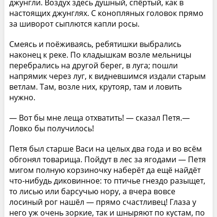
джунгли. Воздух здесь душный, спёртый, как в
настоящих джунглях. С конопляных головок прямо
за шиворот сыплются капли росы.
Смеясь и поёживаясь, ребятишки выбрались
наконец к реке. По кладышкам возле мельницы
перебрались на другой берег, в луга; пошли
напрямик через луг, к видневшимся издали старым
ветлам. Там, возле них, крутояр, там и ловить
нужно.
— Вот бы мне леща отхватить! — сказал Петя.—
Ловко бы получилось!
Петя был старше Васи на целых два года и во всём
обгонял товарища. Пойдут в лес за ягодами — Петя
мигом полную корзиночку наберёт да ещё найдёт
что-нибудь диковинное: то птичье гнездо разыщет,
то лисью или барсучью нору, а вчера вовсе
лосиный рог нашёл — прямо счастливец! Глаза у
него уж очень зоркие, так и шныряют по кустам, по