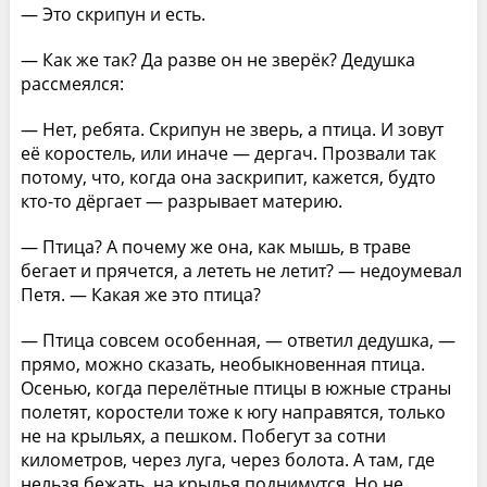
— Это скрипун и есть.
— Как же так? Да разве он не зверёк? Дедушка
рассмеялся:
— Нет, ребята. Скрипун не зверь, а птица. И зовут
её коростель, или иначе — дергач. Прозвали так
потому, что, когда она заскрипит, кажется, будто
кто-то дёргает — разрывает материю.
— Птица? А почему же она, как мышь, в траве
бегает и прячется, а лететь не летит? — недоумевал
Петя. — Какая же это птица?
— Птица совсем особенная, — ответил дедушка, —
прямо, можно сказать, необыкновенная птица.
Осенью, когда перелётные птицы в южные страны
полетят, коростели тоже к югу направятся, только
не на крыльях, а пешком. Побегут за сотни
километров, через луга, через болота. А там, где
нельзя бежать, на крылья поднимутся. Но не