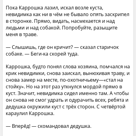
Пока Каррошка лазил, искал возле куста,
невидимка как ни в чём не бывало опять заскрипел
в сторонке. Прямо, видать, насмехается и над
людьми и над собакой. Попробуйте, разыщите
меня в траве.
— Слышишь, где он кричит? — сказал старичок
собаке. — Беги-ка скорей туда.
Каррошка, будто понял слова хозяина, помчался на
крик невидимки, снова заискал, вынюхивая траву, и
снова замер на месте, по-охотничьему—«стал на
стойку». Но на этот раз уткнулся мордой прямо в
куст. Значит, невидимка сидел именно там. А чтобы
он снова не смог удрать и одурачить всех, ребята и
дедушка окружили куст с трёх сторон. С четвёртой
караулил Каррошка.
— Вперёд! — скомандовал дедушка.