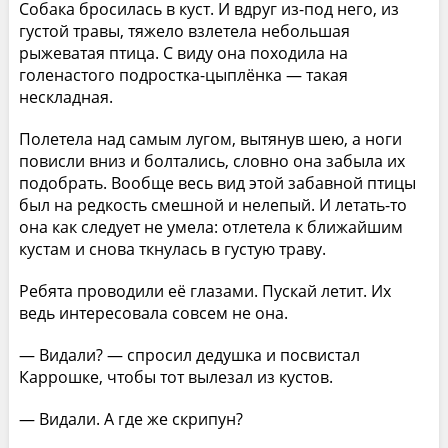
Собака бросилась в куст. И вдруг из-под него, из
густой травы, тяжело взлетела небольшая
рыжеватая птица. С виду она походила на
голенастого подростка-цыплёнка — такая
нескладная.
Полетела над самым лугом, вытянув шею, а ноги
повисли вниз и болтались, словно она забыла их
подобрать. Вообще весь вид этой забавной птицы
был на редкость смешной и нелепый. И летать-то
она как следует не умела: отлетела к ближайшим
кустам и снова ткнулась в густую траву.
Ребята проводили её глазами. Пускай летит. Их
ведь интересовала совсем не она.
— Видали? — спросил дедушка и посвистал
Каррошке, чтобы тот вылезал из кустов.
— Видали. А где же скрипун?