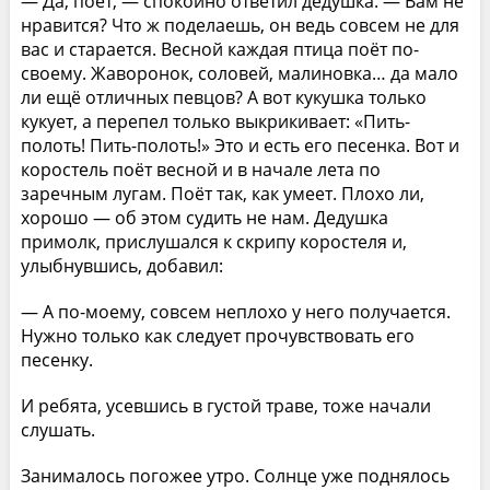
— Да, поёт, — спокойно ответил дедушка. — Вам не
нравится? Что ж поделаешь, он ведь совсем не для
вас и старается. Весной каждая птица поёт по-
своему. Жаворонок, соловей, малиновка… да мало
ли ещё отличных певцов? А вот кукушка только
кукует, а перепел только выкрикивает: «Пить-
полоть! Пить-полоть!» Это и есть его песенка. Вот и
коростель поёт весной и в начале лета по
заречным лугам. Поёт так, как умеет. Плохо ли,
хорошо — об этом судить не нам. Дедушка
примолк, прислушался к скрипу коростеля и,
улыбнувшись, добавил:
— А по-моему, совсем неплохо у него получается.
Нужно только как следует прочувствовать его
песенку.
И ребята, усевшись в густой траве, тоже начали
слушать.
Занималось погожее утро. Солнце уже поднялось