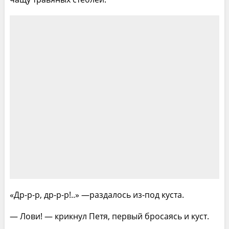
«Др-р-р, др-р-р!..» —раздалось из-под куста.
— Лови! — крикнул Петя, первый бросаясь и куст.