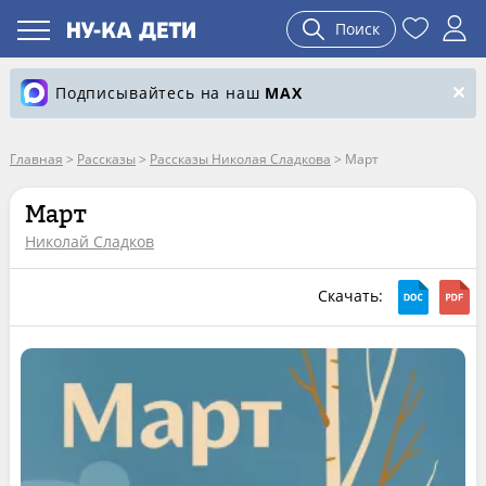
Поиск
Подписывайтесь на наш
MAX
Главная
>
Рассказы
>
Рассказы Николая Сладкова
>
Март
Март
Николай Сладков
Скачать: