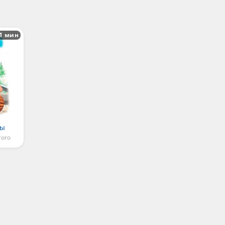
1 мин
бы
того