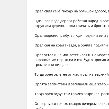
Орел свил себе гнездо на большой дороге, 
Один раз поде дерева работал народ, а оре
окружили дерево, стали кричать и бросать
Орел выронил рыбу, а люди подняли ее и 
Орел сел на край гнезда, а орлята подняли
Орел устал и не мог лететь опять на море; 
оправлял им перышки и как будто просил и
громче они пищали.
Тогда орел отлетел от них и сел на верхний
Орлята засвистали и запищали еще жалобн
Тогда орел вдруг сам громко закричал, рас
Он вернулся только поздно вечером: он лет
рыба.