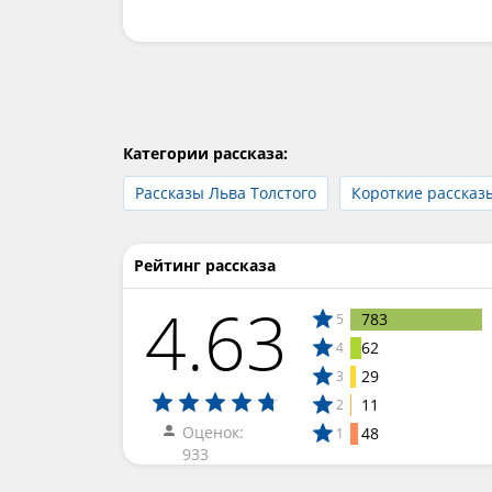
Категории рассказа:
Рассказы Льва Толстого
Короткие рассказ
Рейтинг рассказа
4.63
783
5
62
4
29
3
11
2
Оценок:
48
1
933