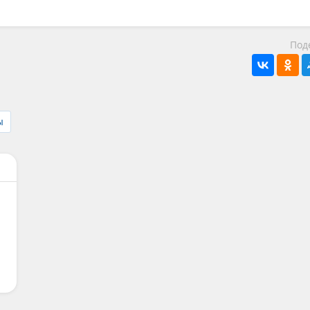
Под
ы