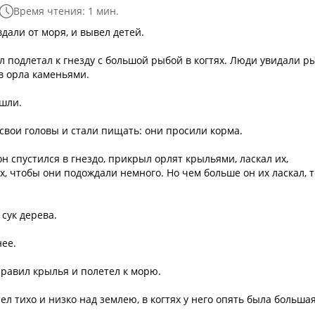
Время чтения: 1 мин.
вдали от моря, и вывел детей.
л подлетал к гнезду с большой рыбой в когтях. Люди увидали ры
 в орла каменьями.
ушли.
 свои головы и стали пищать: они просили корма.
он спустился в гнездо, прикрыл орлят крыльями, ласкал их,
х, чтобы они подождали немного. Но чем больше он их ласкал, 
 сук дерева.
ее.
правил крылья и полетел к морю.
ел тихо и низко над землею, в когтях у него опять была больша