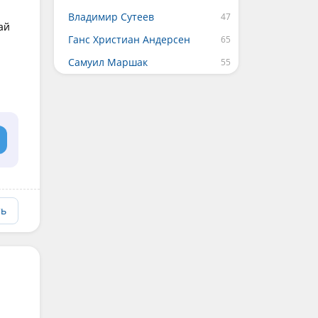
Владимир Сутеев
ай
Ганс Христиан Андерсен
Самуил Маршак
ть