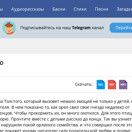
зы
Аудиорассказы
Басни
Стихи
Песни
Загадк
Подписывайтесь на наш
Telegram
канал
Перейт
го
Скачать:
ва Толстого, который вызовет немало эмоций не только у детей, 
теля. В нем показано то, как орел свил свое гнездо недалеко от
енцов. Чтобы прокормить их, он много охотился. Для этого птиц
морю. Прочтите вместе с детьми рассказ до конца. Так вы узнает
нарушили покой орлиного семейства, и что совершил после эт
е покажет юному читателю силу родительской любви и подвиг,