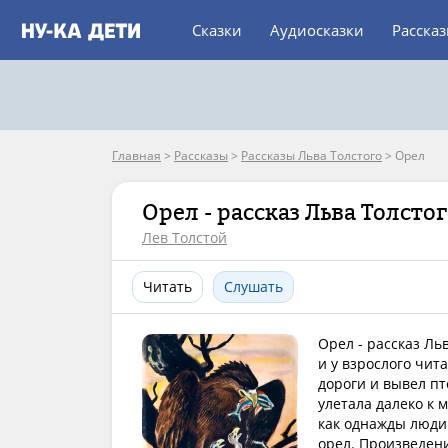
Сказки
Аудиосказки
Расска
Главная
>
Рассказы
>
Рассказы Льва Толстого
>
Орел
Орел - рассказ Льва Толсто
Лев Толстой
Читать
Слушать
Орел - рассказ Ль
и у взрослого чита
дороги и вывел пт
улетала далеко к 
как однажды люди 
орел. Произведени