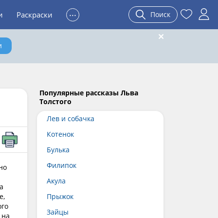
...
и
Раскраски
Поиск
и
Популярные рассказы Льва
Толстого
Лев и собачка
Котенок
Булька
Филипок
но
Акула
а
е,
Прыжок
ого
Зайцы
 на