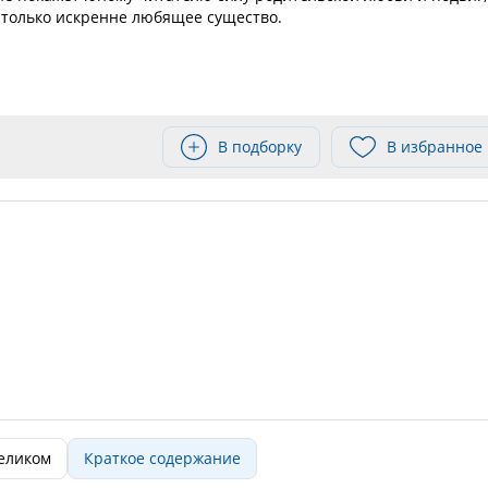
 только искренне любящее существо.
В подборку
В избранное
целиком
Краткое содержание