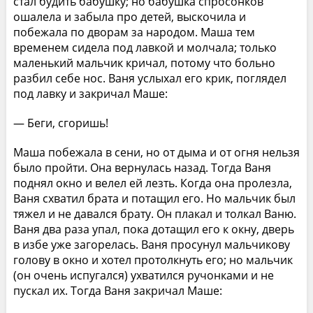
стал будить бабушку; но бабушка спросонков
ошалела и забыла про детей, выскочила и
побежала по дворам за народом. Маша тем
временем сидела под лавкой и молчала; только
маленький мальчик кричал, потому что больно
разбил себе нос. Ваня услыхал его крик, поглядел
под лавку и закричал Маше:
— Беги, сгоришь!
Маша побежала в сени, но от дыма и от огня нельзя
было пройти. Она вернулась назад. Тогда Ваня
поднял окно и велел ей лезть. Когда она пролезла,
Ваня схватил брата и потащил его. Но мальчик был
тяжел и не давался брату. Он плакал и толкал Ваню.
Ваня два раза упал, пока дотащил его к окну, дверь
в избе уже загорелась. Ваня просунул мальчикову
голову в окно и хотел протолкнуть его; но мальчик
(он очень испугался) ухватился ручонками и не
пускал их. Тогда Ваня закричал Маше: