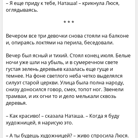
– Я еще приду к тебе, Наташа! – крикнула Люся,
оглядываясь.
* * *
Вечером все три девочки снова стояли на балконе
и, опираясь локтями на перила, беседовали.
Вечер был ясный и тихий. Стоял конец июля. Белые
ночи уже шли на убыль, и в сумеречном свете
густая зелень деревьев казалась еще гуще и
темнее. На фоне светлого неба четко выделялся
силуэт старой церкви. Улица была полна народу,
снизу доносился говор, смех, топот ног. Звенели
трамваи, и их огни то и дело мелькали сквозь
деревья.
– Как красиво! – сказала Наташа. – Когда я буду
художницей, я нарисую это.
– А ты будешь художницей? – живо спросила Люся.