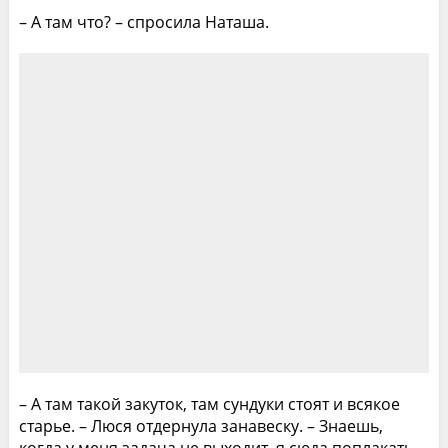
– А там что? – спросила Наташа.
– А там такой закуток, там сундуки стоят и всякое
старье. – Люся отдернула занавеску. – Знаешь,
когда у меня задача не выходит, я сюда поплакать