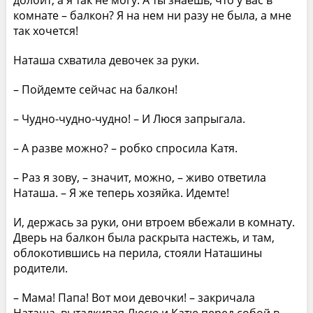
комнате – балкон? Я на нем ни разу не была, а мне
так хочется!
Наташа схватила девочек за руки.
– Пойдемте сейчас на балкон!
– Чудно-чудно-чудно! – И Люся запрыгала.
– А разве можно? – робко спросила Катя.
– Раз я зову, – значит, можно, – живо ответила
Наташа. – Я же теперь хозяйка. Идемте!
И, держась за руки, они втроем вбежали в комнату.
Дверь на балкон была раскрыта настежь, и там,
облокотившись на перила, стояли Наташины
родители.
– Мама! Папа! Вот мои девочки! – закричала
Наташа, выталкивая Люсю и Катю перед собой в