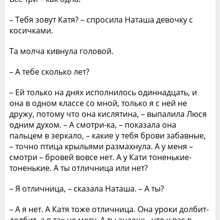
– Тебя зовут Катя? – спросила Наташа девочку с
косичками.
Та молча кивнула головой.
– А тебе сколько лет?
– Ей только на днях исполнилось одиннадцать, и
она в одном классе со мной, только я с ней не
дружу, потому что она кислятина, – выпалила Люся
одним духом. – А смотри-ка, – показала она
пальцем в зеркало, – какие у тебя брови забавные,
– точно птица крыльями размахнула. А у меня –
смотри – бровей вовсе нет. А у Кати тоненькие-
тоненькие. А ты отличница или нет?
– Я отличница, – сказала Наташа. – А ты?
– А я нет. А Катя тоже отличница. Она уроки долбит-
долбит, а я так не могу. А ты знаешь, что у вас в