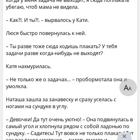
убегаю, чтоб мама не видела.
– Как?!. И ты?!. – вырвалось у Кати.
Люся быстро повернулась к ней.
– Ты разве тоже сюда ходишь плакать? У тебя
задачи разве когда-нибудь не выходят?
Катя нахмурилась.
– Не только же о задачах… – пробормотала она и
А
умолкла.
А
Наташа зашла за занавеску и сразу уселась с
ногами на сундуке в углу.
– Девочки! Да тут очень уютно! – Она подвинулась в
самый угол и хлопнула рядом с собой ладонью по
сундуку. – Садитесь! Тут вовсе не только плакать! Тут
как раз такое местечко, – сидеть вместе и