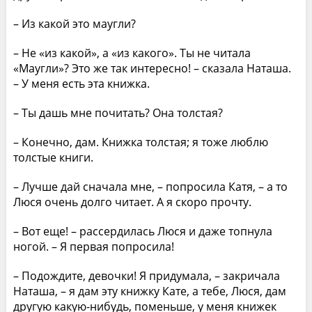
– Из какой это маугли?
– Не «из какой», а «из какого». Ты не читала
«Маугли»? Это же так интересно! – сказала Наташа.
– У меня есть эта книжка.
– Ты дашь мне почитать? Она толстая?
– Конечно, дам. Книжка толстая; я тоже люблю
толстые книги.
– Лучше дай сначала мне, – попросила Катя, – а то
Люся очень долго читает. А я скоро прочту.
– Вот еще! – рассердилась Люся и даже топнула
ногой. – Я первая попросила!
– Подождите, девочки! Я придумала, – закричала
Наташа, – я дам эту книжку Кате, а тебе, Люся, дам
другую какую-нибудь, поменьше, у меня книжек