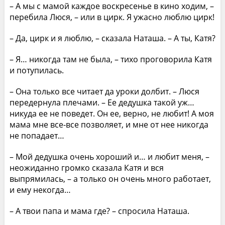
– А мы с мамой каждое воскресенье в кино ходим, –
перебила Люся, – или в цирк. Я ужасно люблю цирк!
– Да, цирк и я люблю, – сказала Наташа. – А ты, Катя?
– Я… никогда там не была, – тихо проговорила Катя
и потупилась.
– Она только все читает да уроки долбит. – Люся
передернула плечами. – Ее дедушка такой уж…
никуда ее не поведет. Он ее, верно, не любит! А моя
мама мне все-все позволяет, и мне от нее никогда
не попадает…
– Мой дедушка очень хороший и… и любит меня, –
неожиданно громко сказала Катя и вся
выпрямилась, – а только он очень много работает,
и ему некогда…
– А твои папа и мама где? – спросила Наташа.