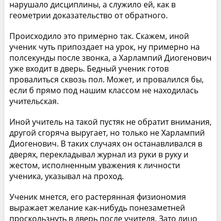
нарушало дисциплины, а служило ей, как в
геометрии доказательство от обратного.
Происходило это примерно так. Скажем, иной
ученик чуть припоздает на урок, ну примерно на
полсекунды после звонка, а Харлампий Диогенович
уже входит в дверь. Бедный ученик готов
провалиться сквозь пол. Может, и провалился бы,
если б прямо под нашим классом не находилась
учительская.
Иной учитель на такой пустяк не обратит внимания,
другой сгоряча выругает, но только не Харлампий
Диогенович. В таких случаях он останавливался в
дверях, перекладывал журнал из руки в руку и
жестом, исполненным уважения к личности
ученика, указывал на проход.
Ученик мнется, его растерянная физиономия
выражает желание как-нибудь понезаметней
проскользнуть в дверь после учителя. Зато лицо