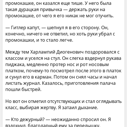
промокашке, он казался еще тише. У него была
такая дурацкая привычка — держать руки на
промокашке, от чего я его никак не мог отучить.
— Гитлер капут, — шепнул я в его сторону. Он,
конечно, ничего не ответил, но хоть руки убрал с
промокашки, и то стало легче.
Между тем Харлампий Диогенович поздоровался с
классом и уселся на стул. Он слегка вздернул рукава
пиджака, медленно протер нос и рот носовым
платком, почему-то посмотрел после этого в платок
и сунул его в карман. Потом он снял часы и начал
листать журнал. Казалось, приготовления палача
пошли быстрей.
Но вот он отметил отсутствующих и стал оглядывать
класс, выбирая жертву. Я затаил дыхание.
— Кто дежурный? — неожиданно спросил он. Я
вздохнул, благодарный ему за передышку.