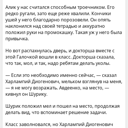
Алик у нас считался способным троечником. Его
редко ругали, зато еще реже хвалили. Кончики
ушей у него благодарно порозовели. Он опять
наклонился над своей тетрадью и аккуратно
положил руки на промокашку. Такая уж у него была
привычка.
Но вот распахнулась дверь, и докторша вместе с
этой Галочкой вошли в класс. Докторша сказала,
что так, мол, и так, надо ребятам делать уколы.
— Если это необходимо именно сейчас, — сказал
Харлампий Диогенович, мельком взглянув на меня,
— я не могу возражать. Авдеенко, на место, —
кивнул он Шурику.
Шурик положил мел и пошел на место, продолжая
делать вид, что вспоминает решение задачи.
Класс заволновался, но Харлампий Диогенович