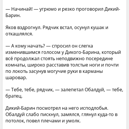
— Начинай! — угрюмо и резко проговорил Дикий-
Барин.
Яков вздрогнул. Рядчик встал, осунул кушак и
откашлялся.
— А кому начать? — спросил он слегка
изменившимся голосом у Дикого-Барина, который
всё продолжал стоять неподвижно посередине
комнаты, широко расставив толстые ноги и почти
по локоть засунув могучие руки в карманы
шаровар.
— Тебе, тебе, рядчик, — залепетал Обалдуй, — тебе,
братец.
Дикий-Барин посмотрел на него исподлобья.
Обалдуй слабо пискнул, замялся, глянул куда-то в
потолок, повел плечами и умолк.