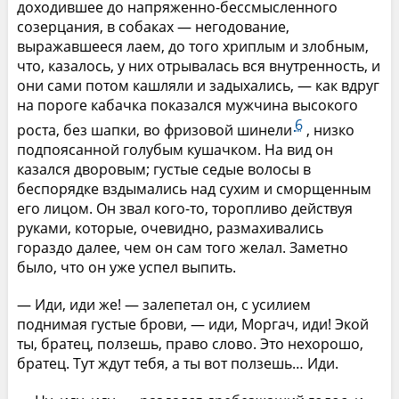
доходившее до напряженно-бессмысленного
созерцания, в собаках — негодование,
выражавшееся лаем, до того хриплым и злобным,
что, казалось, у них отрывалась вся внутренность, и
они сами потом кашляли и задыхались, — как вдруг
на пороге кабачка показался мужчина высокого
6
роста, без шапки, во фризовой шинели
, низко
подпоясанной голубым кушачком. На вид он
казался дворовым; густые седые волосы в
беспорядке вздымались над сухим и сморщенным
его лицом. Он звал кого-то, торопливо действуя
руками, которые, очевидно, размахивались
гораздо далее, чем он сам того желал. Заметно
было, что он уже успел выпить.
— Иди, иди же! — залепетал он, с усилием
поднимая густые брови, — иди, Моргач, иди! Экой
ты, братец, ползешь, право слово. Это нехорошо,
братец. Тут ждут тебя, а ты вот ползешь… Иди.