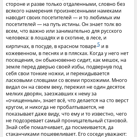
стороне и разве только отдаленными, словно без
всякого намерения произнесенными намеками
наводит своих посетителей — и то любимых им
посетителей — на путь истины. Он знает толк во
всем, что важно или занимательно для русского
человека: в лошадях и в скотине, в лесе, и
5
кирпичах, в посуде, в красном товаре
и в
кожевенном, в песнях и в плясках. Когда у него нет
посещения, он обыкновенно сидит, как мешок, на
земле перед дверью своей избы, подвернув под
себя свои тонкие ножки, и перекидывается
ласковыми словцами со всеми прохожими. Много
видал он на своем веку, пережил не один десяток
мелких дворян, заезжавших к нему за
«очищенным», знает всё, что делается на сто верст
кругом, и никогда не пробалтывается, не
показывает даже виду, что ему и то известно, чего
не подозревает самый проницательный становой.
Знай себе помалчивает, да посмеивается, да
стаканчиками пошевеливает. Его соседи уважают: