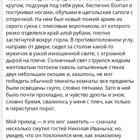
кругом, подсунув под себя руки, беспечно болтал и
постукивал ногами, обутыми в щегольские сапоги с
оторочкой. На нем был новый тонкий армяк из
серого сукна с плисовым воротником, от которого
резко отделялся край алой рубахи, плотно
застегнутой вокруг горла. В противоположном углу,
направо от двери, сидел за столом какой-то
мужичок в узкой изношенной свите, с огромной
дырой на плече. Солнечный свет струился жидким
желтоватым потоком сквозь запыленные стекла
двух небольших окошек и, казалось, не мог
победить обычной темноты комнаты: все предметы
были освещены скупо, словно пятнами. Зато в ней
было почти прохладно, и чувство духоты и зноя,
словно бремя, свалилось у меня с плеч, как только
я переступил порог.
Мой приход — я это мог заметить — сначала
несколько смутил гостей Николая Иваныча; но,
увидев, что он поклонился мне, как знакомому