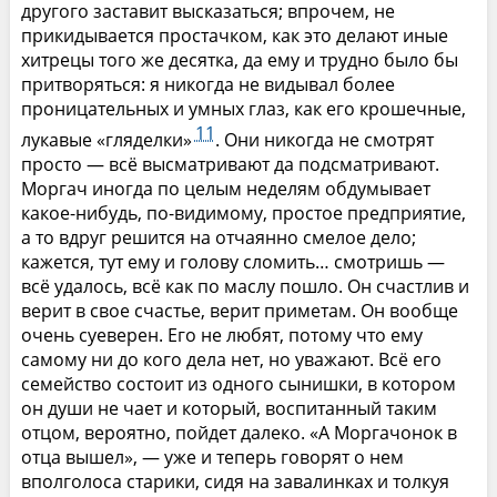
другого заставит высказаться; впрочем, не
прикидывается простачком, как это делают иные
хитрецы того же десятка, да ему и трудно было бы
притворяться: я никогда не видывал более
проницательных и умных глаз, как его крошечные,
11
лукавые «гляделки»
. Они никогда не смотрят
просто — всё высматривают да подсматривают.
Моргач иногда по целым неделям обдумывает
какое-нибудь, по-видимому, простое предприятие,
а то вдруг решится на отчаянно смелое дело;
кажется, тут ему и голову сломить… смотришь —
всё удалось, всё как по маслу пошло. Он счастлив и
верит в свое счастье, верит приметам. Он вообще
очень суеверен. Его не любят, потому что ему
самому ни до кого дела нет, но уважают. Всё его
семейство состоит из одного сынишки, в котором
он души не чает и который, воспитанный таким
отцом, вероятно, пойдет далеко. «А Моргачонок в
отца вышел», — уже и теперь говорят о нем
вполголоса старики, сидя на завалинках и толкуя