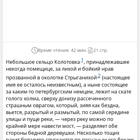
Время чтения: 42 мин.
21 стр.
1
Небольшое сельцо Колотовка
, принадлежавшее
некогда помещице, за лихой и бойкий нрав
2
прозванной в околотке Стрыганихой
(настоящее
имя ее осталось неизвестным), а ныне состоящее
за каким-то петербургским немцем, лежит на скате
голого холма, сверху донизу рассеченного
страшным оврагом, который, зияя как бездна,
вьется, разрытый и размытый, по самой середине
улицы и пуще реки, — через реку можно по
крайней мере навести мост, — разделяет обе
стороны бедной деревушки. Несколько тощих
ракит боязливо спускаются по песчаным его бокам;