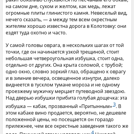
на самом дне, сухом и желтом, как медь, лежат
огромные плиты глинистого камня. Невеселый вид,
нечего сказать, — а между тем всем окрестным
жителям хорошо известна дорога в Колотовку: они
ездят туда охотно и часто.
У самой головы оврага, в нескольких шагах от той
точки, где он начинается узкой трещиной, стоит
небольшая четвероугольная избушка, стоит одна,
отдельно от других. Она крыта соломой, с трубой;
одно окно, словно зоркий глаз, обращено к оврагу
и в зимние вечера, освещенное изнутри, далеко
виднеется в тусклом тумане мороза и не одному
проезжему мужичку мерцает путеводной звездою.
Над дверью избушки прибита голубая дощечка: эта
3
избушка — кабак, прозванный «Притынным»
. В
этом кабаке вино продается, вероятно, не дешевле
положенной цены, но посещается он гораздо
прилежнее, чем все окрестные заведения такого же
4