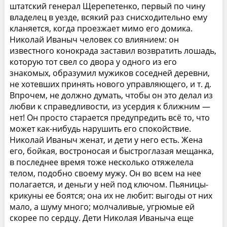
штатский генерал Щерепетенко, первый по чину
владелец в уезде, всякий раз снисходительно ему
кланяется, когда проезжает мимо его домика.
Николай Иваныч человек со влиянием: он
известного конокрада заставил возвратить лошадь,
которую тот свел со двора у одного из его
знакомых, образумил мужиков соседней деревни,
не хотевших принять нового управляющего, и т. д.
Впрочем, не должно думать, чтобы он это делал из
любви к справедливости, из усердия к ближним —
нет! Он просто старается предупредить всё то, что
может как-нибудь нарушить его спокойствие.
Николай Иваныч женат, и дети у него есть. Жена
его, бойкая, востроносая и быстроглазая мещанка,
в последнее время тоже несколько отяжелела
телом, подобно своему мужу. Он во всем на нее
полагается, и деньги у ней под ключом. Пьяницы-
крикуны ее боятся; она их не любит: выгоды от них
мало, а шуму много; молчаливые, угрюмые ей
скорее по сердцу. Дети Николая Иваныча еще