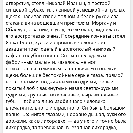
отверстия, стоял Николай Иваныч, в пестрой
ситцевой рубахе, и, с ленивой усмешкой на пухлых
щеках, наливал своей полной и белой рукой два
стакана вина вошедшим приятелям, Моргачу и
Обалдую; а за ним, в углу, возле окна, виднелась
его востроглазая жена. Посередине комнаты стоял
Яшка-Турок, худой и стройный человек лет
двадцати трех, одетый в долгополый нанковый
кафтан голубого цвета. Он смотрел удалым
фабричным малым и, казалось, не мог
похвастаться отличным здоровьем. Его впалые
щеки, большие беспокойные серые глаза, прямой
нос с тонкими, подвижными ноздрями, белый
покатый лоб с закинутыми назад светло-русыми
кудрями, крупные, но красивые, выразительные
губы — всё его лицо изобличало человека
впечатлительного и страстного. Он был в большом
волненье: мигал глазами, неровно дышал, руки его
дрожали, как в лихорадке, — да у него и точно была
лихорадка, та тревожная, внезапная лихорадка,