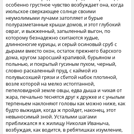
особенно грустное чувство возбуждает она, когда
июльское сверкающее солнце своими
неумолимыми лучами затопляет и бурые
полуразметанные крыши домов, и этот глубокий
овраг, и выжженный, запыленный выгон, по
которому безнадежно скитаются худые,
длинноногие курицы, и серый осиновый сруб с
дырами вместо окон, остаток прежнего барского
дома, кругом заросший крапивой, бурьяном и
полынью, и покрытый гусиным пухом, черный,
словно раскаленный пруд, с каймой из
полувысохшей грязи и сбитой набок плотиной,
возле которой на мелко истоптанной,
пепеловидной земле овцы, едва дыша и чихая от
жара, печально теснятся друг к дружке и с унылым
терпеньем наклоняют головы как можно ниже, как
будто выжидая, когда ж пройдет, наконец, этот
невыносимый зной. Усталыми шагами
приближался я к жилищу Николая Иваныча,
возбуждая, как водится, в ребятишках изумление,