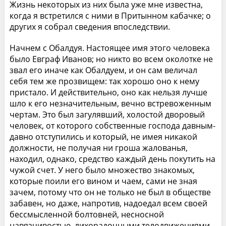
Жизнь некоторых из них была уже мне известна,
когда я встретился с ними в Притынном кабачке; о
других я собрал сведения впоследствии.
Начнем с Обалдуя. Настоящее имя этого человека
было Евграф Иванов; но никто во всем околотке не
звал его иначе как Обалдуем, и он сам величал
себя тем же прозвищем: так хорошо оно к нему
пристало. И действительно, оно как нельзя лучше
шло к его незначительным, вечно встревоженным
чертам. Это был загулявший, холостой дворовый
человек, от которого собственные господа давным-
давно отступились и который, не имея никакой
должности, не получая ни гроша жалованья,
находил, однако, средство каждый день покутить на
чужой счет. У него было множество знакомых,
которые поили его вином и чаем, сами не зная
зачем, потому что он не только не был в обществе
забавен, но даже, напротив, надоедал всем своей
бессмысленной болтовней, несносной
навязчивостью, лихорадочными телодвижениями