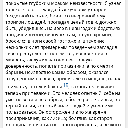
покрытые глубоким мраком неизвестности. Я узнал
только, что он некогда был кучером у старой
бездетной барыни, бежал со вверенной ему
тройкой лошадей, пропадал целый год и, должно
быть, убедившись на деле в невыгодах и бедствиях
бродячей жизни, вернулся сам, но уже хромой,
бросился в ноги своей госпоже и, в течение
нескольких лет примерным поведеньем загладив
свое преступленье, понемногу вошел к ней в
милость, заслужил наконец ее полную
доверенность, попал в приказчики, а по смерти
барыни, неизвестно каким образом, оказался
отпущенным на волю, приписался в мещане, начал
10
снимать у соседей бакши
, разбогател и живет
теперь припеваючи. Это человек опытный, себе на
уме, не злой и не добрый, а более расчетливый; это
тертый калач, который знает людей и умеет ими
пользоваться. Он осторожен и в то же время
предприимчив, как лисица; болтлив, как старая
женщина, и никогда не проговаривается, а всякого