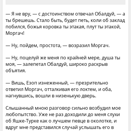
— Я не вру, — с достоинством отвечал Обалдуй, — а
ты брешешь. Стало быть, будет петь, коли об заклад
побился, божья коровка ты этакая, плут ты этакой,
Моргач!
— Ну, пойдем, простота, — возразил Моргач.
— Ну, поцелуй же меня по крайней мере, душа ты
моя, — залепетал Обалдуй, широко раскрыв
объятия.
— Вишь, Езоп изнеженный, — презрительно
ответил Моргач, отталкивая его локтем, и оба,
нагнувшись, вошли в низенькую дверь.
Слышанный мною разговор сильно возбудил мое
любопытство. Уже не раз доходили до меня слухи
об Яшке-Турке как о лучшем певце в околотке, и
вдруг мне представился случай услышать его в