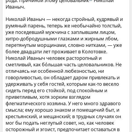
рода. Причиной этому целовальник
Николай
Иваныч.
Николай Иваныч — некогда стройный, кудрявый и
румяный парень, теперь же необычайно толстый,
уже поседевший мужчина с заплывшим лицом,
хитро-добродушными глазками и жирным лбом,
перетянутым морщинами, словно нитками, — уже
более двадцати лет проживает в Колотовке.
Николай Иваныч человек расторопный и
сметливый, как бо́льшая часть целовальников. Не
отличаясь ни особенной любезностью, ни
говорливостью, он обладает даром привлекать и
удерживать у себя гостей, которым как-то весело
сидеть перед его стойкой, под спокойным и
приветливым, хотя зорким взглядом
флегматического хозяина. У него много здравого
смысла; ему хорошо знаком и помещичий быт, и
крестьянский, и мещанский; в трудных случаях он
мог бы подать неглупый совет, но, как человек
осторожный и эгоист, предпочитает оставаться в