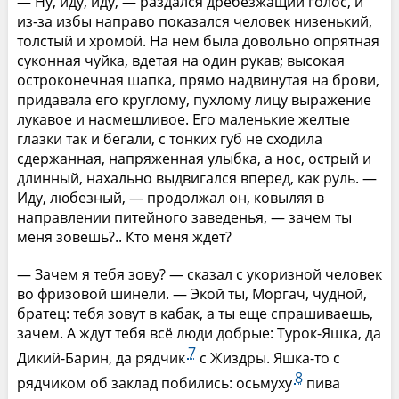
— Ну, иду, иду, — раздался дребезжащий голос, и
из-за избы направо показался человек низенький,
толстый и хромой. На нем была довольно опрятная
суконная чуйка, вдетая на один рукав; высокая
остроконечная шапка, прямо надвинутая на брови,
придавала его круглому, пухлому лицу выражение
лукавое и насмешливое. Его маленькие желтые
глазки так и бегали, с тонких губ не сходила
сдержанная, напряженная улыбка, а нос, острый и
длинный, нахально выдвигался вперед, как руль. —
Иду, любезный, — продолжал он, ковыляя в
направлении питейного заведенья, — зачем ты
меня зовешь?.. Кто меня ждет?
— Зачем я тебя зову? — сказал с укоризной человек
во фризовой шинели. — Экой ты, Моргач, чудной,
братец: тебя зовут в кабак, а ты еще спрашиваешь,
зачем. А ждут тебя всё люди добрые: Турок-Яшка, да
7
Дикий-Барин, да рядчик
с Жиздры. Яшка-то с
8
рядчиком об заклад побились: осьмуху
пива