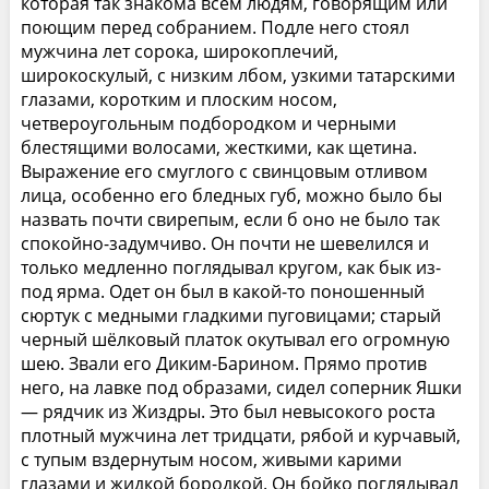
которая так знакома всем людям, говорящим или
поющим перед собранием. Подле него стоял
мужчина лет сорока, широкоплечий,
широкоскулый, с низким лбом, узкими татарскими
глазами, коротким и плоским носом,
четвероугольным подбородком и черными
блестящими волосами, жесткими, как щетина.
Выражение его смуглого с свинцовым отливом
лица, особенно его бледных губ, можно было бы
назвать почти свирепым, если б оно не было так
спокойно-задумчиво. Он почти не шевелился и
только медленно поглядывал кругом, как бык из-
под ярма. Одет он был в какой-то поношенный
сюртук с медными гладкими пуговицами; старый
черный шёлковый платок окутывал его огромную
шею. Звали его Диким-Барином. Прямо против
него, на лавке под образами, сидел соперник Яшки
— рядчик из Жиздры. Это был невысокого роста
плотный мужчина лет тридцати, рябой и курчавый,
с тупым вздернутым носом, живыми карими
глазами и жидкой бородкой. Он бойко поглядывал