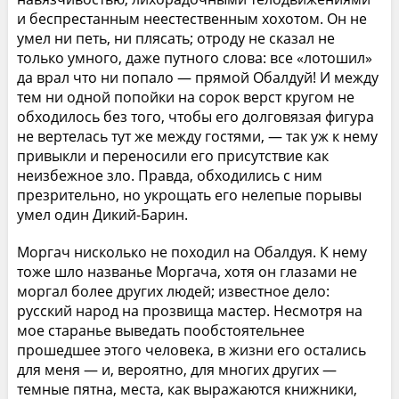
и беспрестанным неестественным хохотом. Он не
умел ни петь, ни плясать; отроду не сказал не
только умного, даже путного слова: все «лотошил»
да врал что ни попало — прямой Обалдуй! И между
тем ни одной попойки на сорок верст кругом не
обходилось без того, чтобы его долговязая фигура
не вертелась тут же между гостями, — так уж к нему
привыкли и переносили его присутствие как
неизбежное зло. Правда, обходились с ним
презрительно, но укрощать его нелепые порывы
умел один Дикий-Барин.
Моргач нисколько не походил на Обалдуя. К нему
тоже шло названье Моргача, хотя он глазами не
моргал более других людей; известное дело:
русский народ на прозвища мастер. Несмотря на
мое старанье выведать пообстоятельнее
прошедшее этого человека, в жизни его остались
для меня — и, вероятно, для многих других —
темные пятна, места, как выражаются книжники,