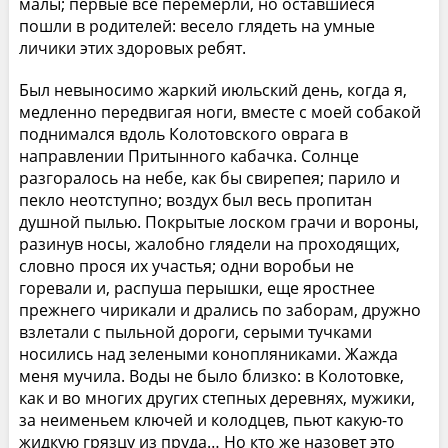
малы; первые все перемерли, но оставшиеся
пошли в родителей: весело глядеть на умные
личики этих здоровых ребят.
Был невыносимо жаркий июльский день, когда я,
медленно передвигая ноги, вместе с моей собакой
поднимался вдоль Колотовского оврага в
направлении Притынного кабачка. Солнце
разгоралось на небе, как бы свирепея; парило и
пекло неотступно; воздух был весь пропитан
душной пылью. Покрытые лоском грачи и вороны,
разинув носы, жалобно глядели на проходящих,
словно прося их участья; одни воробьи не
горевали и, распуша перышки, еще яростнее
прежнего чирикали и дрались по заборам, дружно
взлетали с пыльной дороги, серыми тучками
носились над зелеными конопляниками. Жажда
меня мучила. Воды не было близко: в Колотовке,
как и во многих других степных деревнях, мужики,
за неименьем ключей и колодцев, пьют какую-то
жидкую грязцу из пруда… Но кто же назовет это