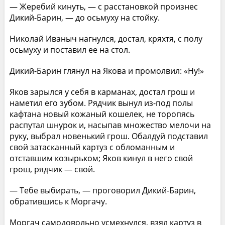
— Жеребий кинуть, — с расстановкой произнес
Дикий-Барин, — до осьмуху на стойку.
Николай Иваныч нагнулся, достал, кряхтя, с полу
осьмуху и поставил ее на стол.
Дикий-Барин глянул на Якова и промолвил: «Ну!»
Яков зарылся у себя в карманах, достал грош и
наметил его зубом. Рядчик вынул из-под полы
кафтана новый кожаный кошелек, не торопясь
распутал шнурок и, насыпав множество мелочи на
руку, выбрал новенький грош. Обалдуй подставил
свой затасканный картуз с обломанным и
отставшим козырьком; Яков кинул в него свой
грош, рядчик — свой.
— Тебе выбирать, — проговорил Дикий-Барин,
обратившись к Моргачу.
Моргач самодовольно усмехнулся, взял картуз в