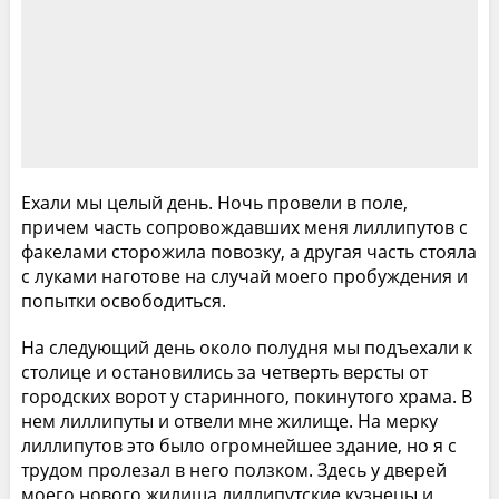
Ехали мы целый день. Ночь провели в поле,
причем часть сопровождавших меня лиллипутов с
факелами сторожила повозку, а другая часть стояла
с луками наготове на случай моего пробуждения и
попытки освободиться.
На следующий день около полудня мы подъехали к
столице и остановились за четверть версты от
городских ворот у старинного, покинутого храма. В
нем лиллипуты и отвели мне жилище. На мерку
лиллипутов это было огромнейшее здание, но я с
трудом пролезал в него ползком. Здесь у дверей
моего нового жилища лиллипутские кузнецы и