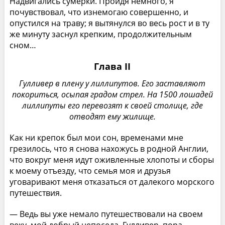
Надвигались сумерки. Пройдя немного, я
почувствовал, что изнемогаю совершенно, и
опустился на траву; я вытянулся во весь рост и в ту
же минуту заснул крепким, продолжительным
сном…
Глава II
Гулливер в плену у лиллипутов. Его заставляют
покориться, осыпая градом стрел. На 1500 лошадей
лиллипуты его перевозят к своей столице, где
отводят ему жилище.
Как ни крепок был мои сон, временами мне
грезилось, что я снова нахожусь в родной Англии,
что вокруг меня идут оживленные хлопоты и сборы
к моему отъезду, что семья моя и друзья
уговаривают меня отказаться от далекого морского
путешествия.
— Ведь вы уже немало путешествовали на своем