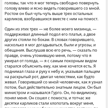
головы, так что я мог теперь свободно повернуть
голову влево и ясно видеть говорившего со мной.
Ростом он был чуть-чуть выше трех остальных
карликов, взобравшихся вместе с ним на помост.
Один из этих трех — не более моего мизинца, —
поддерживал длинный подол его платья, а двое
других стояли по бокам. В словах говорившего,
насколько я мог догадываться, были и угрозы, и
обещания. Выслушав всю его речь, — сказать по
правде, очень утомившую меня, потому что я
умирал от голода, — я с самым покорным видом
старался объяснить ему, как мне хочется есть. Я
поднимал глаза и руку к небу и, указывая пальцем
на раскрытый рот, двигал челюстями, как будто
жевал. Говоривший со мной человечек, как я узнал
потом, был действительно знатным лицом. Он был
министром и назывался Гурго. Он, по-видимому,
понял меня. Он сошел с помоста, и тотчас же
десятки карликов стали хлопотать вокруг меня,