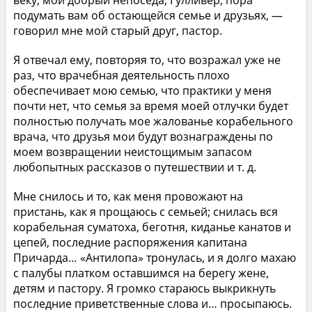
веку, мой добрый непоседа, Гулливер, пора
подумать вам об остающейся семье и друзьях, —
говорил мне мой старый друг, пастор.
Я отвечал ему, повторяя то, что возражал уже не
раз, что врачебная деятельность плохо
обеспечивает мою семью, что практики у меня
почти нет, что семья за время моей отлучки будет
полностью получать мое жалованье корабельного
врача, что друзья мои будут вознаграждены по
моем возвращении неистощимым запасом
любопытных рассказов о путешествии и т. д.
Мне снилось и то, как меня провожают на
пристань, как я прощаюсь с семьей; снилась вся
корабельная суматоха, беготня, киданье канатов и
цепей, последние распоряжения капитана
Причарда… «Антилопа» тронулась, и я долго махаю
с палубы платком оставшимся на берегу жене,
детям и пастору. Я громко стараюсь выкрикнуть
последние приветственные слова и… просыпаюсь.