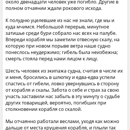
около двенадцати человек уже погибло. Другие в
полном отчаянии ждали рокового исхода.
К полудню уцелевшие из нас не знали, где мы и
куда мчимся. Небольшой перерыв, минутное
затишье среди бури собрало нас всех на палубе.
Впереди корабля мы заметили отвесную скалу, на
которую при новом порыве ветра наше судно
понеслось неудержимо; гибель была неизбежна;
смерть стояла перед нами лицом к лицу.
Шесть человек из экипажа судна, считая в числе их
и меня, бросились в шлюпку и едва-едва успели
спастись от гибели, ловко увернувшись в сторону
от корабля и скалы. Забота о себе и страх за свою
участь заставили нас забыть в эту минуту о судьбе
других товарищей, вероятно, погибших при
столкновении корабля со скалой.
Мы отчаянно работали веслами, уходя как можно
дальше от места крушения корабля, и плыли так