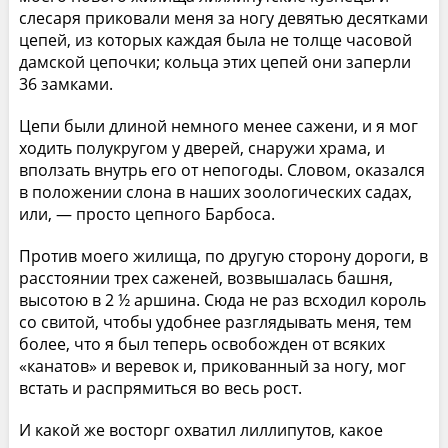
слесаря приковали меня за ногу девятью десятками
цепей, из которых каждая была не толще часовой
дамской цепочки; кольца этих цепей они заперли
36 замками.
Цепи были длиной немного менее сажени, и я мог
ходить полукругом у дверей, снаружи храма, и
вползать внутрь его от непогоды. Словом, оказался
в положении слона в наших зоологических садах,
или, — просто цепного Барбоса.
Против моего жилища, по другую сторону дороги, в
расстоянии трех саженей, возвышалась башня,
высотою в 2 ½ аршина. Сюда не раз всходил король
со свитой, чтобы удобнее разглядывать меня, тем
более, что я был теперь освобожден от всяких
«канатов» и веревок и, прикованный за ногу, мог
встать и распрямиться во весь рост.
И какой же восторг охватил лиллипутов, какое