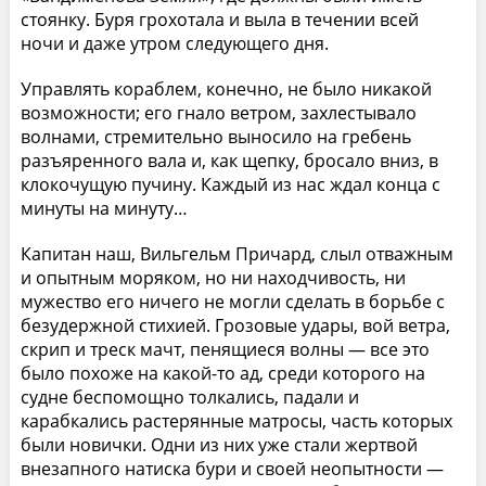
стоянку. Буря грохотала и выла в течении всей
ночи и даже утром следующего дня.
Управлять кораблем, конечно, не было никакой
возможности; его гнало ветром, захлестывало
волнами, стремительно выносило на гребень
разъяренного вала и, как щепку, бросало вниз, в
клокочущую пучину. Каждый из нас ждал конца с
минуты на минуту…
Капитан наш, Вильгельм Причард, слыл отважным
и опытным моряком, но ни находчивость, ни
мужество его ничего не могли сделать в борьбе с
безудержной стихией. Грозовые удары, вой ветра,
скрип и треск мачт, пенящиеся волны — все это
было похоже на какой-то ад, среди которого на
судне беспомощно толкались, падали и
карабкались растерянные матросы, часть которых
были новички. Одни из них уже стали жертвой
внезапного натиска бури и своей неопытности —