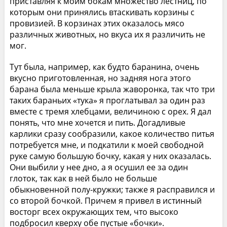
приставляя к моим бокам множество лестниц, по
которым они принялись втаскивать корзины с
провизией. В корзинах этих оказалось мясо
различных животных, но вкуса их я различить не
мог.
Тут была, например, как будто баранина, очень
вкусно приготовленная, но задняя нога этого
барана была меньше крыла жаворонка, так что три
таких бараньих «тука» я проглатывал за один раз
вместе с тремя хлебцами, величиною с орех. Я дал
понять, что мне хочется и пить. Догадливые
карлики сразу сообразили, какое количество питья
потребуется мне, и подкатили к моей свободной
руке самую большую бочку, какая у них оказалась.
Они выбили у нее дно, а я осушил ее за один
глоток, так как в ней было не больше
обыкновенной полу-кружки; также я расправился и
со второй бочкой. Причем я привел в истинный
восторг всех окружающих тем, что высоко
подбросил кверху обе пустые «бочки».