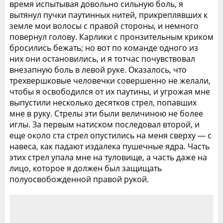
время испытывая довольно сильную боль, я
вытянул пучки паутинных нитей, прикреплявших к
земле мои волосы с правой стороны, и немного
повернул голову. Карлики с пронзительным криком
бросились бежать; но вот по команде одного из
них они остановились, и я тотчас почувствовал
внезапную боль в левой руке. Оказалось, что
трехвершковые человечки совершенно не желали,
чтобы я освободился от их паутины, и угрожая мне
выпустили несколько десятков стрел, попавших
мне в руку. Стрелы эти были величиною не более
иглы. За первым натиском последовал второй, и
еще около ста стрел опустились на меня сверху — с
навеса, как падают издалека пушечные ядра. Часть
этих стрел упала мне на туловище, а часть даже на
лицо, которое я должен был защищать
полуосвобожденной правой рукой.