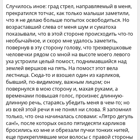
Случилось иное: град стрел, направляемый в меня,
прекратился тотчас, как только малыши заметили,
что я не делаю больше попыток освободиться. Но
возраставший слева от меня шум и суматоха
показывали, что в этой стороне происходить что-то
необычайное, и скоро мне удалось заметить,
повернув в эту сторону голову, что трехвершковые
человечки рядом со мной на высоте моего левого
уха устроили целый помост, поднимавшийся над
землей вершков на пять. На помост этот вела
лестница. Сюда-то и взошел один из карликов,
бывший, по-видимому, важным лицом; он
повернулся в мою сторону и, махая руками, а
временами повышая голос, произнес длинную-
длинную речь, стараясь убедить меня в чем-то; но
из всей этой речи я не понял ни слова. Я запомнил
только, что она начиналась словами: «Лятро дегуль
сан!», после которых около пятидесяти карликов
бросились ко мне и обрезали пучки тонких нитей,
еще прикреплявшие мои волосы с правой стороны