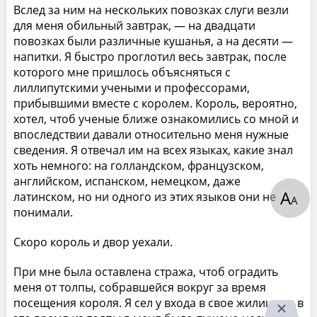
Вслед за ним на нескольких повозках слуги везли
для меня обильный завтрак, — на двадцати
повозках были различные кушанья, а на десяти —
напитки. Я быстро проглотил весь завтрак, после
которого мне пришлось объясняться с
лиллипутскими учеными и профессорами,
прибывшими вместе с королем. Король, вероятно,
хотел, чтоб ученые ближе ознакомились со мной и
впоследствии давали относительно меня нужные
сведения. Я отвечал им на всех языках, какие знал
хоть немного: на голландском, французском,
английском, испанском, немецком, даже
А
латинском, но ни одного из этих языков они не
А
понимали.
Скоро король и двор уехали.
При мне была оставлена стража, чтоб оградить
меня от толпы, собравшейся вокруг за время
посещения короля. Я сел у входа в свое жилище, и в