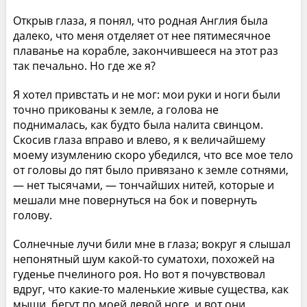
Открыв глаза, я понял, что родная Англия была
далеко, что меня отделяет от нее пятимесячное
плаванье на корабле, закончившееся на этот раз
так печально. Но где же я?
Я хотел привстать и не мог: мои руки и ноги были
точно прикованы к земле, а голова не
поднималась, как будто была налита свинцом.
Скосив глаза вправо и влево, я к величайшему
моему изумлению скоро убедился, что все мое тело
от головы до пят было привязано к земле сотнями,
— нет тысячами, — тончайших нитей, которые и
мешали мне повернуться на бок и повернуть
голову.
Солнечные лучи били мне в глаза; вокруг я слышал
непонятный шум какой-то суматохи, похожей на
гуденье пчелиного роя. Но вот я почувствовал
вдруг, что какие-то маленькие живые существа, как
мыши, бегут по моей левой ноге, и вот они