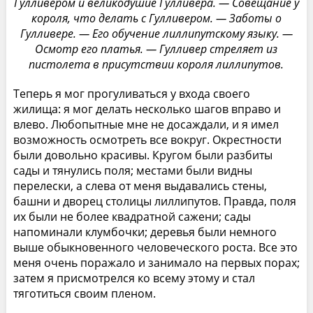
Гулливером и великодушие Гулливера. — Совещание у
короля, что делать с Гулливером. — Заботы о
Гулливере. — Его обучение лиллипутскому языку. —
Осмотр его платья. — Гулливер стреляет из
пистолета в присутствии короля лиллипутов.
Теперь я мог прогуливаться у входа своего
жилища: я мог делать несколько шагов вправо и
влево. Любопытные мне не досаждали, и я имел
возможность осмотреть все вокруг. Окрестности
были довольно красивы. Кругом были разбиты
сады и тянулись поля; местами были видны
перелески, a слева от меня выдавались стены,
башни и дворец столицы лиллипутов. Правда, поля
их были не более квадратной сажени; сады
напоминали клумбочки; деревья были немного
выше обыкновенного человеческого роста. Все это
меня очень поражало и занимало на первых порах;
затем я присмотрелся ко всему этому и стал
тяготиться своим пленом.