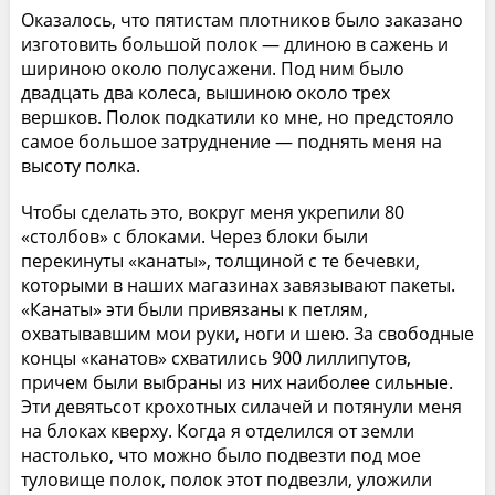
Оказалось, что пятистам плотников было заказано
изготовить большой полок — длиною в сажень и
шириною около полусажени. Под ним было
двадцать два колеса, вышиною около трех
вершков. Полок подкатили ко мне, но предстояло
самое большое затруднение — поднять меня на
высоту полка.
Чтобы сделать это, вокруг меня укрепили 80
«столбов» с блоками. Через блоки были
перекинуты «канаты», толщиной с те бечевки,
которыми в наших магазинах завязывают пакеты.
«Канаты» эти были привязаны к петлям,
охватывавшим мои руки, ноги и шею. За свободные
концы «канатов» схватились 900 лиллипутов,
причем были выбраны из них наиболее сильные.
Эти девятьсот крохотных силачей и потянули меня
на блоках кверху. Когда я отделился от земли
настолько, что можно было подвезти под мое
туловище полок, полок этот подвезли, уложили