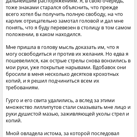
дальнейшим распоряжениям. Я, в свою очередь,
тоже знаками старался объяснить, что прежде
всего хотел бы получить полную свободу, на что
карлик отрицательно замотал головой и дал мне
понять, что я буду перевезен в столицу в том самом
положении, в каком находился.
Мне пришла в голову мысль доказать им, что я
могу освободиться и против их желания. Но едва я
пошевелился, как острые стрелы снова вонзились в
мои руки, уже покрытые нарывами. Вдобавок они
бросили в меня несколько десятков крохотных
копий, и я решил подчиниться всем их
требованиям.
Гурго и его свита удалились, a вслед за этими
множество лиллипутов стали смазывать мне лицо и
руки душистой мазью, заживляющей уколы стрел и
копий.
Мной овладела истома, за которой последовал