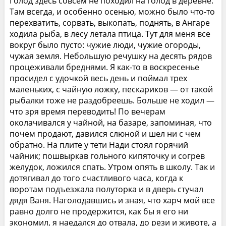
Голод здесь совсем не походил на голод в деревне.
Там всегда, и особенно осенью, можно было что-то
перехватить, сорвать, выкопать, поднять, в Ангаре
ходила рыба, в лесу летала птица. Тут для меня все
вокруг было пусто: чужие люди, чужие огороды,
чужая земля. Небольшую речушку на десять рядов
процеживали бреднями. Я как-то в воскресенье
просидел с удочкой весь день и поймал трех
маленьких, с чайную ложку, пескариков — от такой
рыбалки тоже не раздобреешь. Больше не ходил —
что зря время переводить! По вечерам
околачивался у чайной, на базаре, запоминая, что
почем продают, давился слюной и шел ни с чем
обратно. На плите у тети Нади стоял горячий
чайник; пошвыркав гольного кипяточку и согрев
желудок, ложился спать. Утром опять в школу. Так и
дотягивал до того счастливого часа, когда к
воротам подъезжала полуторка и в дверь стучал
дядя Ваня. Наголодавшись и зная, что харч мой все
равно долго не продержится, как бы я его ни
экономил, я наедался до отвала, до рези и животе, а