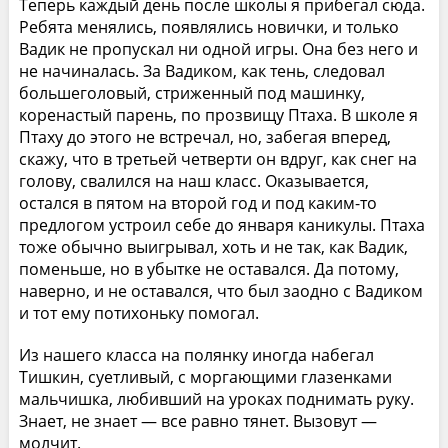
Теперь каждый день после школы я прибегал сюда.
Ребята менялись, появлялись новички, и только
Вадик не пропускал ни одной игры. Она без него и
не начиналась. За Вадиком, как тень, следовал
большеголовый, стриженный под машинку,
коренастый парень, по прозвищу Птаха. В школе я
Птаху до этого не встречал, но, забегая вперед,
скажу, что в третьей четверти он вдруг, как снег на
голову, свалился на наш класс. Оказывается,
остался в пятом на второй год и под каким-то
предлогом устроил себе до января каникулы. Птаха
тоже обычно выигрывал, хоть и не так, как Вадик,
поменьше, но в убытке не оставался. Да потому,
наверно, и не оставался, что был заодно с Вадиком
и тот ему потихоньку помогал.
Из нашего класса на полянку иногда набегал
Тишкин, суетливый, с моргающими глазенками
мальчишка, любивший на уроках поднимать руку.
Знает, не знает — все равно тянет. Вызовут —
молчит.