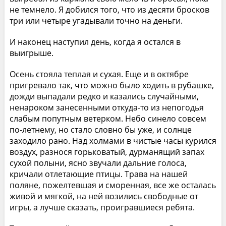
не темнело. Я добился того, что из десяти бросков
три или четыре угадывали точно на деньги.
И наконец наступил день, когда я остался в
выигрыше.
Осень стояла теплая и сухая. Еще и в октябре
пригревало так, что можно было ходить в рубашке,
дожди выпадали редко и казались случайными,
ненароком занесенными откуда-то из непогодья
слабым попутным ветерком. Небо синело совсем
по-летнему, но стало словно бы уже, и солнце
заходило рано. Над холмами в чистые часы курился
воздух, разнося горьковатый, дурманящий запах
сухой полыни, ясно звучали дальние голоса,
кричали отлетающие птицы. Трава на нашей
поляне, пожелтевшая и сморенная, все же осталась
живой и мягкой, на ней возились свободные от
игры, а лучше сказать, проигравшиеся ребята.