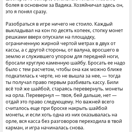
болея в основном за Вадика. Хозяйничал здесь он,
это я понял сразу.
Разобраться в игре ничего не стоило. Каждый
выкладывал на кон по десять копеек, стопку монет
решками вверх опускали на площадку,
ограниченную жирной чертой метрах в двух от
кассы, а с другой стороны, от валуна, вросшего в
землю и служившего упором для передней ноги,
бросали круглую каменную шайбу. Бросать ее надо
было с тем расчетом, чтобы она как можно ближе
подкатилась к черте, но не вышла за нее, — тогда
ты получал право первым разбивать кассу. Били
всё той же шайбой, стараясь перевернуть. монеты
на орла. Перевернул — твоя, бей дальше, нет —
отдай это право следующему. Но важней всего
считалось еще при броске накрыть шайбой
монеты, и если хоть одна из них оказывалась на
орле, вся касса без разговоров переходила в твой
карман, и игра начиналась снова.