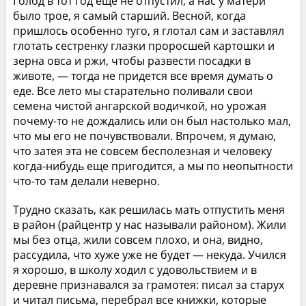
Голод в тот год еще не отпустил, а нас у матери
было трое, я самый старший. Весной, когда
пришлось особенно туго, я глотал сам и заставлял
глотать сестренку глазки проросшей картошки и
зерна овса и ржи, чтобы развести посадки в
животе, — тогда не придется все время думать о
еде. Все лето мы старательно поливали свои
семена чистой ангарской водичкой, но урожая
почему-то не дождались или он был настолько мал,
что мы его не почувствовали. Впрочем, я думаю,
что затея эта не совсем бесполезная и человеку
когда-нибудь еще пригодится, а мы по неопытности
что-то там делали неверно.
Трудно сказать, как решилась мать отпустить меня
в район (райцентр у нас называли районом). Жили
мы без отца, жили совсем плохо, и она, видно,
рассудила, что хуже уже не будет — некуда. Учился
я хорошо, в школу ходил с удовольствием и в
деревне признавался за грамотея: писал за старух
и читал письма, перебрал все книжки, которые