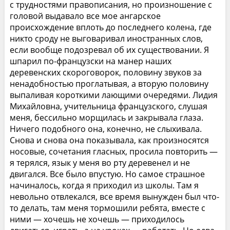
с трудностями правописания, но произношение с
головой выдавало все мое ангарское
происхождение вплоть до последнего колена, где
никто сроду не выговаривал иностранных слов,
если вообще подозревал об их существовании. Я
шпарил по-французски на манер наших
деревенских скороговорок, половину звуков за
ненадобностью проглатывая, а вторую половину
выпаливая короткими лающими очередями. Лидия
Михайловна, учительница французского, слушая
меня, бессильно морщилась и закрывала глаза.
Ничего подобного она, конечно, не слыхивала.
Снова и снова она показывала, как произносятся
носовые, сочетания гласных, просила повторить —
я терялся, язык у меня во рту деревенел и не
двигался. Все было впустую. Но самое страшное
начиналось, когда я приходил из школы. Там я
невольно отвлекался, все время вынужден был что-
то делать, там меня тормошили ребята, вместе с
ними — хочешь не хочешь — приходилось