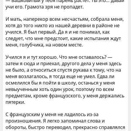
— Башковитый у тебя парень растет. Ты это… давай
учи его. Грамота зря не пропадет.
И мать, наперекор всем несчастьям, собрала меня,
хотя до того никто из нашей деревни в районе не
учился. Я был первый. Да я и не понимал, как
следует, что мне предстоит, какие испытания ждут
меня, голубчика, на новом месте.
Учился я и тут хорошо. Что мне оставалось? —
затем я сюда и приехал, другого дела у меня здесь
не было, а относиться спустя рукава к тому, что на
меня возлагалось, я тогда еще не умел. Едва ли
осмелился бы я пойти в школу, останься у меня
невыученным хоть один урок, поэтому по всем
предметам, кроме французского, у меня держались
пятерки.
С французским у меня не ладилось из-за
произношения. Я легко запоминал слова и
обороты, быстро переводил, прекрасно справлялся