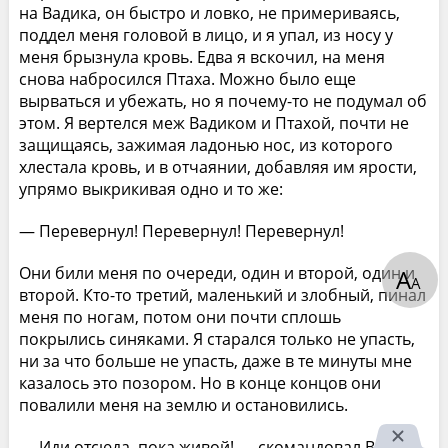
на Вадика, он быстро и ловко, не примериваясь,
поддел меня головой в лицо, и я упал, из носу у
меня брызнула кровь. Едва я вскочил, на меня
снова набросился Птаха. Можно было еще
вырваться и убежать, но я почему-то не подумал об
этом. Я вертелся меж Вадиком и Птахой, почти не
защищаясь, зажимая ладонью нос, из которого
хлестала кровь, и в отчаянии, добавляя им ярости,
упрямо выкрикивая одно и то же:
— Перевернул! Перевернул! Перевернул!
Они били меня по очереди, один и второй, один и
А
А
второй. Кто-то третий, маленький и злобный, пинал
меня по ногам, потом они почти сплошь
покрылись синяками. Я старался только не упасть,
ни за что больше не упасть, даже в те минуты мне
казалось это позором. Но в конце концов они
повалили меня на землю и остановились.
— Иди отсюда, пока живой! — скомандовал Вадик.