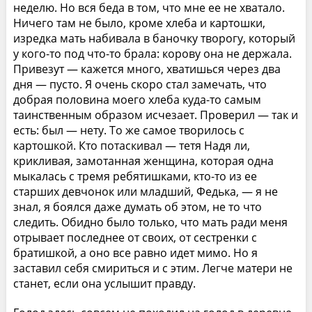
неделю. Но вся беда в том, что мне ее не хватало.
Ничего там не было, кроме хлеба и картошки,
изредка мать набивала в баночку творогу, который
у кого-то под что-то брала: корову она не держала.
Привезут — кажется много, хватишься через два
дня — пусто. Я очень скоро стал замечать, что
добрая половина моего хлеба куда-то самым
таинственным образом исчезает. Проверил — так и
есть: был — нету. То же самое творилось с
картошкой. Кто потаскивал — тетя Надя ли,
крикливая, замотанная женщина, которая одна
мыкалась с тремя ребятишками, кто-то из ее
старших девчонок или младший, Федька, — я не
знал, я боялся даже думать об этом, не то что
следить. Обидно было только, что мать ради меня
отрывает последнее от своих, от сестренки с
братишкой, а оно все равно идет мимо. Но я
заставил себя смириться и с этим. Легче матери не
станет, если она услышит правду.