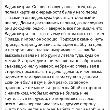
Вадик хитрил. Он шел к валуну после всех, когда
полная картина очередности была у него перед
глазами и он видел, куда бросать, чтобы выйти
вперед. Деньги доставались первым, до последних
они доходили редко. Наверное, все понимали, что
Вадик хитрит, но сказать ему об этом никто не смел.
Правда, и играл он хорошо. Подходя к камню, чуть
приседал, прищурившись, наводил шайбу на цель
и неторопливо, плавно выпрямлялся — шайба
выскальзывала из его руки и летела туда, куда он
метил. Быстрым движением головы он забрасывал
съехавшую челку наверх, небрежно сплевывал в
сторону, показывая, что дело сделано, и ленивым,
нарочито замедленным шагом ступал к деньгам.
Если они были в куче, бил резко, со звоном,
одиночные же монетки трогал шайбой осторожно,
с накатиком, чтобы монетка не билась и не
крутилась в воздухе, а, не поднимаясь высоко,
всего лишь переваливалась на другую сторону.
Никто больше так не умел. Ребята лупили наобум и