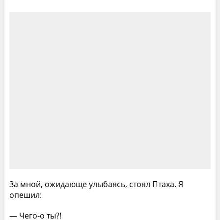
За мной, ожидающе улыбаясь, стоял Птаха. Я
oпeшил:
— Чего-о ты?!