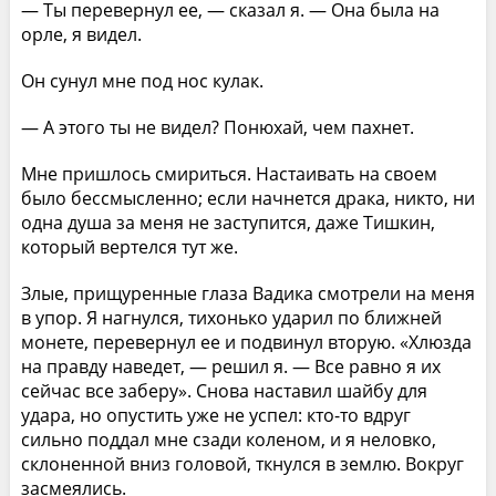
— Ты перевернул ее, — сказал я. — Она была на
орле, я видел.
Он сунул мне под нос кулак.
— А этого ты не видел? Понюхай, чем пахнет.
Мне пришлось смириться. Настаивать на своем
было бессмысленно; если начнется драка, никто, ни
одна душа за меня не заступится, даже Тишкин,
который вертелся тут же.
Злые, прищуренные глаза Вадика смотрели на меня
в упор. Я нагнулся, тихонько ударил по ближней
монете, перевернул ее и подвинул вторую. «Хлюзда
на правду наведет, — решил я. — Все равно я их
сейчас все заберу». Снова наставил шайбу для
удара, но опустить уже не успел: кто-то вдруг
сильно поддал мне сзади коленом, и я неловко,
склоненной вниз головой, ткнулся в землю. Вокруг
засмеялись.