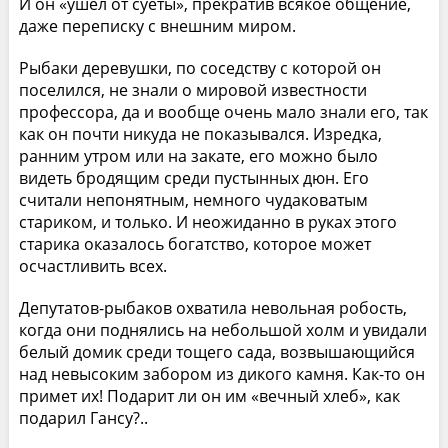
И он «ушел от суеты», прекратив всякое общение,
даже переписку с внешним миром.
Рыбаки деревушки, по соседству с которой он
поселился, не знали о мировой известности
профессора, да и вообще очень мало знали его, так
как он почти никуда не показывался. Изредка,
ранним утром или на закате, его можно было
видеть бродящим среди пустынных дюн. Его
считали непонятным, немного чудаковатым
стариком, и только. И неожиданно в руках этого
старика оказалось богатство, которое может
осчастливить всех.
Депутатов-рыбаков охватила невольная робость,
когда они поднялись на небольшой холм и увидали
белый домик среди тощего сада, возвышающийся
над невысоким забором из дикого камня. Как-то он
примет их! Подарит ли он им «вечный хлеб», как
подарил Гансу?..