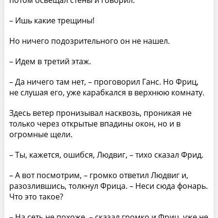
потом освещал стены и говорил:
– Ишь какие трещины!
Но ничего подозрительного он не нашел.
– Идем в третий этаж.
– Да ничего там нет, – проговорил Ганс. Но Фриц,
не слушая его, уже карабкался в верхнюю комнату.
Здесь ветер пронизывал насквозь, проникая не
только через открытые впадины окон, но и в
огромные щели.
– Ты, кажется, ошибся, Людвиг, – тихо сказал Фрид.
– А вот посмотрим, – громко ответил Людвиг и,
разозлившись, толкнул Фрица. – Неси сюда фонарь.
Что это такое?
– На сеть не похоже, – сказал громко и Фриц, уже не