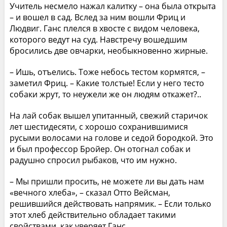
Учитель несмело нажал калитку – она была открыта
– и вошел в сад. Вслед за ним вошли Фриц и
Людвиг. Ганс плелся в хвосте с видом человека,
которого ведут на суд. Навстречу вошедшим
бросились две овчарки, необыкновенно жирные.
– Ишь, отъелись. Тоже небось тестом кормятся, –
заметил Фриц. – Какие толстые! Если у него тесто
собаки жрут, то неужели же он людям откажет?..
На лай собак вышел упитанный, свежий старичок
лет шестидесяти, с хорошо сохранившимися
русыми волосами на голове и седой бородкой. Это
и был профессор Бройер. Он отогнал собак и
радушно спросил рыбаков, что им нужно.
– Мы пришли просить, не можете ли вы дать нам
«вечного хлеба», – сказал Отто Вейсман,
решившийся действовать напрямик. – Если только
этот хлеб действительно обладает такими
свойствами, как уверяет Ганс.