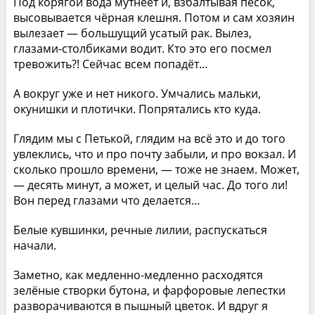
Под корягой вода мутнеет и, взбалтывая песок,
высовывается чёрная клешня. Потом и сам хозяин
вылезает — большущий усатый рак. Вылез,
глазами-столбиками водит. Кто это его посмел
тревожить?! Сейчас всем попадёт…
А вокруг уже и нет никого. Умчались мальки,
окунишки и плотички. Попрятались кто куда.
Глядим мы с Петькой, глядим на всё это и до того
увлеклись, что и про почту забыли, и про вокзал. И
сколько прошло времени, — тоже не знаем. Может,
— десять минут, а может, и целый час. До того ли!
Вон перед глазами что делается…
Белые кувшинки, речные лилии, распускаться
начали.
Заметно, как медленно-медленно расходятся
зелёные створки бутона, и фарфоровые лепестки
разворачиваются в пышный цветок. И вдруг я