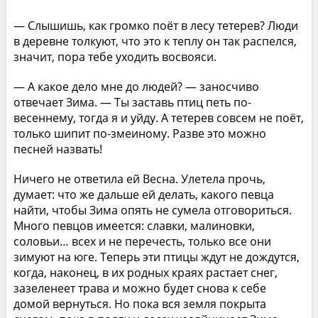
— Слышишь, как громко поёт в лесу тетерев? Люди
в деревне толкуют, что это к теплу он так распелся,
значит, пора тебе уходить восвояси.
— А какое дело мне до людей? — заносчиво
отвечает Зима. — Ты заставь птиц петь по-
весеннему, тогда я и уйду. А тетерев совсем не поёт,
только шипит по-змеиному. Разве это можно
песней назвать!
Ничего не ответила ей Весна. Улетела прочь,
думает: что же дальше ей делать, какого певца
найти, чтобы Зима опять не сумела отговориться.
Много певцов имеется: славки, малиновки,
соловьи… всех и не перечесть, только все они
зимуют на юге. Теперь эти птицы ждут не дождутся,
когда, наконец, в их родных краях растает снег,
зазеленеет трава и можно будет снова к себе
домой вернуться. Но пока вся земля покрыта