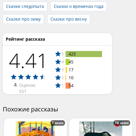
Сказки следопыта
Сказки о временах года
Сказки про зиму
Сказки про весну
Рейтинг рассказа
4.41
425
5
45
4
17
3
10
2
Оценок:
54
1
551
Похожие рассказы
7 мин
16 мин