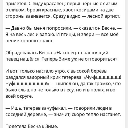
прилетел. С виду красавец: перья чёрные с сизым
отливом, брови красные, хвост косицами на две
стороны завивается. Сразу видно — лесной артист.
— Давно бы меня попросили, — сказал он Весне. —
Я на весь лес и запою. И птицы, и звери — все моё
пение хорошо знают.
Обрадовалась Весна: «Наконец-то настоящий
певец нашёлся. Теперь Зиме уж не отговориться».
И вот, только настало утро, с высокой берёзы
раздался задорный крик тетерева. «Чу-фшшшшшш!
Чуфшшшшшшшш!» — шипел он, да так громко, что
было слышно не только в лесу, но и в полях, и во
всей округе.
— Ишь, тетерев зачуфыкал, — говорили люди в
соседней деревне, — значит, скоро тепло настанет.
Полетела Весна к Зиме.