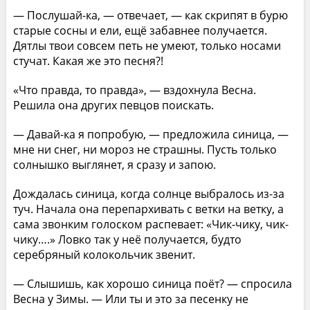
— Послушай-ка, — отвечает, — как скрипят в бурю
старые сосны и ели, ещё забавнее получается.
Дятлы твои совсем петь не умеют, только носами
стучат. Какая же это песня?!
«Что правда, то правда», — вздохнула Весна.
Решила она других певцов поискать.
— Давай-ка я попробую, — предложила синица, —
мне ни снег, ни мороз не страшны. Пусть только
солнышко выглянет, я сразу и запою.
Дождалась синица, когда солнце выбралось из-за
туч. Начала она перепархивать с ветки на ветку, а
сама звонким голоском распевает: «Чик-чику, чик-
чику….» Ловко так у неё получается, будто
серебряный колокольчик звенит.
— Слышишь, как хорошо синица поёт? — спросила
Весна у Зимы. — Или ты и это за песенку не