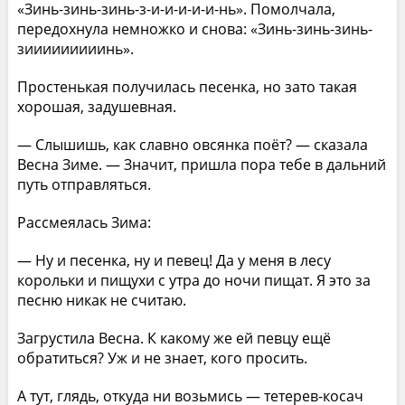
«Зинь-зинь-зинь-з-и-и-и-и-и-нь». Помолчала,
передохнула немножко и снова: «Зинь-зинь-зинь-
зииииииииинь».
Простенькая получилась песенка, но зато такая
хорошая, задушевная.
— Слышишь, как славно овсянка поёт? — сказала
Весна Зиме. — Значит, пришла пора тебе в дальний
путь отправляться.
Рассмеялась Зима:
— Ну и песенка, ну и певец! Да у меня в лесу
корольки и пищухи с утра до ночи пищат. Я это за
песню никак не считаю.
Загрустила Весна. К какому же ей певцу ещё
обратиться? Уж и не знает, кого просить.
А тут, глядь, откуда ни возьмись — тетерев-косач