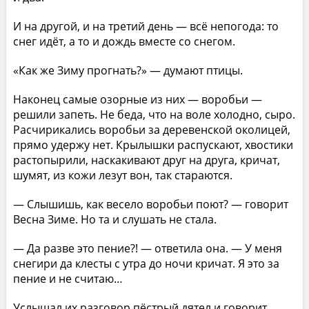
И на другой, и на третий день — всё непогода: то
снег идёт, а то и дождь вместе со снегом.
«Как же Зиму прогнать?» — думают птицы.
Наконец самые озорные из них — воробьи —
решили запеть. Не беда, что на воле холодно, сыро.
Расчирикались воробьи за деревенской околицей,
прямо удержу нет. Крылышки распускают, хвостики
растопырили, наскакивают друг на друга, кричат,
шумят, из кожи лезут вон, так стараются.
— Слышишь, как весело воробьи поют? — говорит
Весна Зиме. Но та и слушать не стала.
— Да разве это пение?! — ответила она. — У меня
снегири да клесты с утра до ночи кричат. Я это за
пение и не считаю…
Услышал их разговор пёстрый дятел и говорит