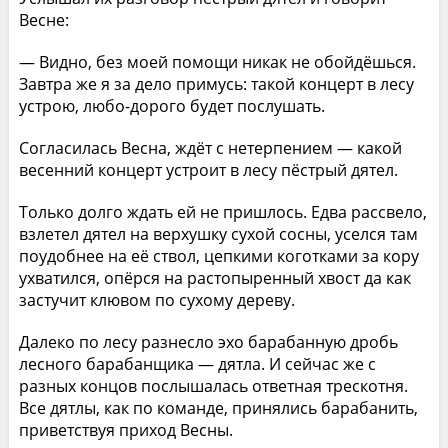
Весне:
— Видно, без моей помощи никак не обойдёшься.
Завтра же я за дело примусь: такой концерт в лесу
устрою, любо-дорого будет послушать.
Согласилась Весна, ждёт с нетерпением — какой
весенний концерт устроит в лесу пёстрый дятел.
Только долго ждать ей не пришлось. Едва рассвело,
взлетел дятел на верхушку сухой сосны, уселся там
поудобнее на её ствол, цепкими коготками за кору
ухватился, опёрся на растопыренный хвост да как
застучит клювом по сухому дереву.
Далеко по лесу разнесло эхо барабанную дробь
лесного барабанщика — дятла. И сейчас же с
разных концов послышалась ответная трескотня.
Все дятлы, как по команде, принялись барабанить,
приветствуя приход Весны.