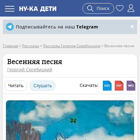
Поиск
Подписывайтесь на наш
Telegram
Главная
>
Рассказы
>
Рассказы Георгия Скребицкого
>
Весенняя песня
Весенняя песня
Георгий Скребицкий
Скачать:
Читать
Слушать