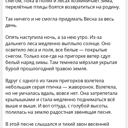
снегом, пока в полях и лесах хозяйничает Зима,
перелётные птицы боятся возвратиться на родину.
Так ничего и не смогла придумать Весна за весь
день.
Опять наступила ночь, а за нею утро. Из-за
дальнего леса медленно выплыло солнце. Оно
осветило леса и поля, все белые — покрытые
снегом. Только кое-где на пригорке ветер сдул
белый наряд зимы. Там темнела мёрзлая укрытая
бурой прошлогодней травою земля.
Вдруг с одного из таких пригорков взлетела
небольшая серая птичка — жаворонок. Взлетела,
но не умчалась вдаль, вовсе нет. Она затрепетала
крылышками и стала медленно подниматься всё
выше и выше. И вот оттуда, с голубой высоты,
полилась на землю радостная звенящая песня.
В этой песне слышался и тихий звон весенней