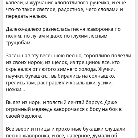
капели, и журчание хлопотливого ручейка, и ещё
что-то такое светлое, радостное, чего словами и
передать нельзя.
Далеко-далеко разнеслась песня жаворонка по
полям, по лугам и даже по глухим лесным
трущобам.
Заслышав эту весеннюю песню, торопливо полезли
из своих норок, из щёлок, из трещинок все, кто
скрывался от лютого зимнего холода. Жучки,
паучки, букашки… выбирались на солнышко,
грелись там, расправляли крылышки, усики,
ножки…
Вылез из норы и толстый лентяй барсук. Даже
огромный медведь заворочался с боку на бок в
своей берлоге.
Все звери и птицы и крохотные букашки слушали
песню жаворонка, и все, наверное, думали об