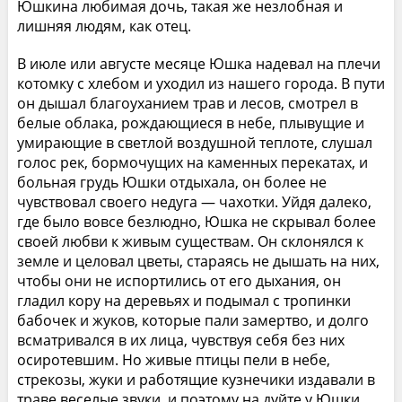
Юшкина любимая дочь, такая же незлобная и
лишняя людям, как отец.
В июле или августе месяце Юшка надевал на плечи
котомку с хлебом и уходил из нашего города. В пути
он дышал благоуханием трав и лесов, смотрел в
белые облака, рождающиеся в небе, плывущие и
умирающие в светлой воздушной теплоте, слушал
голос рек, бормочущих на каменных перекатах, и
больная грудь Юшки отдыхала, он более не
чувствовал своего недуга — чахотки. Уйдя далеко,
где было вовсе безлюдно, Юшка не скрывал более
своей любви к живым существам. Он склонялся к
земле и целовал цветы, стараясь не дышать на них,
чтобы они не испортились от его дыхания, он
гладил кору на деревьях и подымал с тропинки
бабочек и жуков, которые пали замертво, и долго
всматривался в их лица, чувствуя себя без них
осиротевшим. Но живые птицы пели в небе,
стрекозы, жуки и работящие кузнечики издавали в
траве веселые звуки, и поэтому на дуйте у Юшки