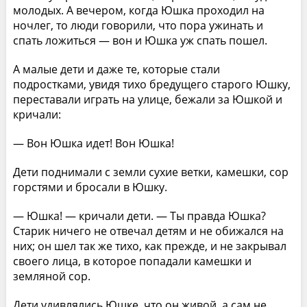
молодых. А вечером, когда Юшка проходил на
ночлег, то люди говорили, что пора ужинать и
спать ложиться — вон и Юшка уж спать пошел.
А малые дети и даже те, которые стали
подростками, увидя тихо бредущего старого Юшку,
переставали играть на улице, бежали за Юшкой и
кричали:
— Вон Юшка идет! Вон Юшка!
Дети поднимали с земли сухие ветки, камешки, сор
горстями и бросали в Юшку.
— Юшка! — кричали дети. — Ты правда Юшка?
Старик ничего не отвечал детям и не обижался на
них; он шел так же тихо, как прежде, и не закрывал
своего лица, в которое попадали камешки и
земляной сор.
Дети удивлялись Юшке, что он живой, а сам не