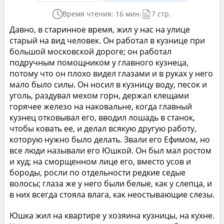
Время чтения: 16 мин.
7 стр.
Давно, в старинное время, жил у нас на улице
старый на вид человек. Он работал в кузнице при
большой московской дороге; он работал
подручным помощником у главного кузнеца,
потому что он плохо видел глазами и в руках у него
мало было силы. Он носил в кузницу воду, песок и
уголь, раздувал мехом горн, держал клещами
горячее железо на наковальне, когда главный
кузнец отковывал его, вводил лошадь в станок,
чтобы ковать ее, и делал всякую другую работу,
которую нужно было делать. Звали его Ефимом, но
все люди называли его Юшкой. Он был мал ростом
и худ; на сморщенном лице его, вместо усов и
бороды, росли по отдельности редкие седые
волосы; глаза же у него были белые, как у слепца, и
в них всегда стояла влага, как неостывающие слезы.
Юшка жил на квартире у хозяина кузницы, на кухне.