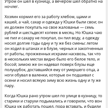
Утром он шел в кузницу, а вечером шел обратно на
ночлег.
Хозяин кормил его за работу хлебом, щами и
кашей, а чай, сахар и одежда у Юшки были свои; он
их должен покупать на свое жалованье — семь
рублей и шестьдесят копеек в месяц. Но Юшка чаю
не пил и сахару не покупал, он пил воду, а одежду
носил долгие годы одну и ту же без смены: летом
он ходил в штанах и в блузе, черных и закопченных
от работы, прожженных искрами насквозь, так что
в нескольких местах видно было его белое тело, и
босой; зимою же он надевал поверх блузы еще
полушубок, доставшийся ему от умершего отца, а
ноги обувал в валенки, которые он подшивал с
осени и носил всякую зиму всю жизнь одну и ту же
пару.
Когда Юшка рано утром шел по улице в кузницу, то
старики и старухи подымались и говорили, что вон
Юшка уж работать пошел, пора вставать, и будили