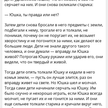
серчает на них. И они снова окликали старика:
— Юшка, ты правда или нет?
Затем дети снова бросали в него предметы с земли,
подбегали к нему, трогали его и толкали, не
понимая, почему он не поругает их, не возьмет
хворостину и не погонится за ними, как делают все
большие люди. Дети не знали другого такого
человека, и они думали — вправду ли Юшка
живой? Потрогав Юшку руками или ударив его, они
видели, что он твердый и живой.
Тогда дети опять толкали Юшку и кидали в него
комья земли, — пусть он лучше злится, раз он
вправду живет на свете. Но Юшка шел и молчал.
Тогда сами дети начинали серчать на Юшку. Им
было скучно и нехорошо играть, если Юшка всегда
молчит, не пугает их и не гонится за ними. И они
еще сильнее толкали старика и кричали вкруг него,