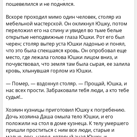
пошевелился и не поднялся.
Вскоре проходил мимо один человек, столяр из
мебельной мастерской. Он окликнул Юшку, потом
переложил его на спину и увидел во тьме белые
открытые неподвижные глаза Юшки. Рот его был
черен; столяр вытер уста Юшки ладонью и понял,
что это была спекшаяся кровь. Он опробовал еще
место, где лежала голова Юшки лицом вниз, и
почувствовал, что земля там была сырая, ее залила
кровь, хлынувшая горлом из Юшки.
— Помер, — вздохнул столяр. — Прощай, Юшка, и
нас всех прости. Забраковали тебя люди, а кто тебе
судья!..
Хозяин кузницы приготовил Юшку к погребению.
Дочь хозяина Даша омыла тело Юшки, и его
положили на стол в доме кузнеца. К телу умершего
пришли проститься с ним все люди, старые и
малые, весь народ, который знал Юшку, и