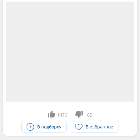
1470
105
В подборку
В избранное