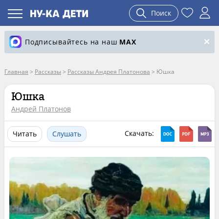
Поиск
Подписывайтесь на наш
MAX
Главная
>
Рассказы
>
Рассказы Андрея Платонова
>
Юшка
Юшка
Андрей Платонов
Скачать:
Читать
Слушать