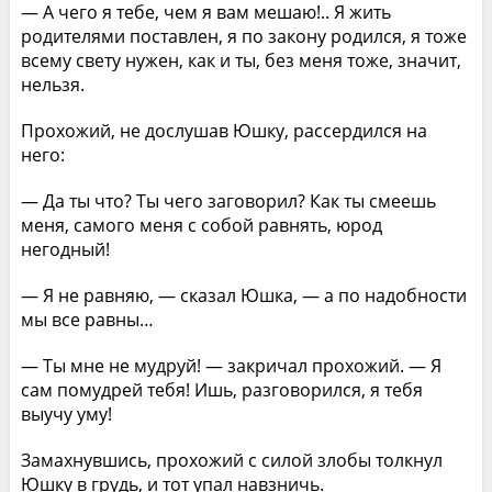
— А чего я тебе, чем я вам мешаю!.. Я жить
родителями поставлен, я по закону родился, я тоже
всему свету нужен, как и ты, без меня тоже, значит,
нельзя.
Прохожий, не дослушав Юшку, рассердился на
него:
— Да ты что? Ты чего заговорил? Как ты смеешь
меня, самого меня с собой равнять, юрод
негодный!
— Я не равняю, — сказал Юшка, — а по надобности
мы все равны…
— Ты мне не мудруй! — закричал прохожий. — Я
сам помудрей тебя! Ишь, разговорился, я тебя
выучу уму!
Замахнувшись, прохожий с силой злобы толкнул
Юшку в грудь, и тот упал навзничь.