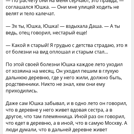
— По расчету они на меня серчают, это правда, —
соглашался Юшка. — Они мне улицей ходить не
велят и тело калечат.
— Эх ты, Юшка, Юшка! — вздыхала Даша. — А ты
ведь, отец говорил, нестарый еще!
— Какой я старый! Я грудью с детства страдаю, это я
от болезни на вид оплошал и старым стал…
По этой своей болезни Юшка каждое лето уходил
от хозяина на месяц. Он уходил пешим в глухую
дальнюю деревню, где у него жили, должно быть,
родственники. Никто не знал, кем они ему
приходились.
Даже сам Юшка забывал, и в одно лето он говорил,
что в деревне у него живет вдовая сестра, а в
другое, что там племянница. Иной раз он говорил,
что едет в деревню, а в иной, что в самую Москву. А
люди думали, что в дальней деревне живет