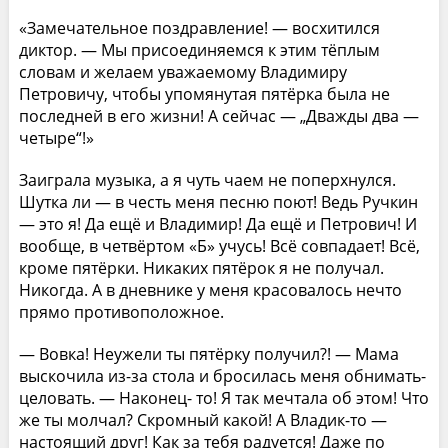
«Замечательное поздравление! — восхитился
диктор. — Мы присоединяемся к этим тёплым
словам и желаем уважаемому Владимиру
Петровичу, чтобы упомянутая пятёрка была не
последней в его жизни! А сейчас — „Дважды два —
четыре“!»
Заиграла музыка, а я чуть чаем не поперхнулся.
Шутка ли — в честь меня песню поют! Ведь Ручкин
— это я! Да ещё и Владимир! Да ещё и Петрович! И
вообще, в четвёртом «Б» учусь! Всё совпадает! Всё,
кроме пятёрки. Никаких пятёрок я не получал.
Никогда. А в дневнике у меня красовалось нечто
прямо противоположное.
— Вовка! Неужели ты пятёрку получил?! — Мама
выскочила из-за стола и бросилась меня обнимать-
целовать. — Наконец- то! Я так мечтала об этом! Что
же ты молчал? Скромный какой! А Владик-то —
настоящий друг! Как за тебя радуется! Даже по