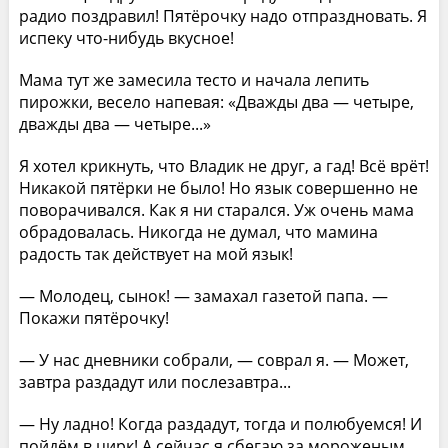
радио поздравил! Пятёрочку надо отпраздновать. Я
испеку что-нибудь вкусное!
Мама тут же замесила тесто и начала лепить
пирожки, весело напевая: «Дважды два — четыре,
дважды два — четыре...»
Я хотел крикнуть, что Владик не друг, а гад! Всё врёт!
Никакой пятёрки не было! Но язык совершенно не
поворачивался. Как я ни старался. Уж очень мама
обрадовалась. Никогда не думал, что мамина
радость так действует на мой язык!
— Молодец, сынок! — замахал газетой папа. —
Покажи пятёрочку!
— У нас дневники собрали, — соврал я. — Может,
завтра раздадут или послезавтра...
— Ну ладно! Когда раздадут, тогда и полюбуемся! И
пойдём в цирк! А сейчас я сбегаю за мороженым