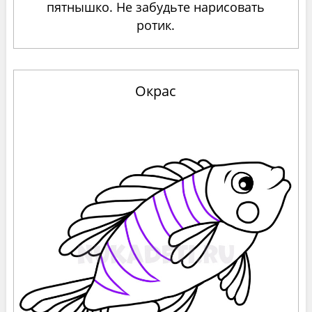
пятнышко. Не забудьте нарисовать
ротик.
Окрас