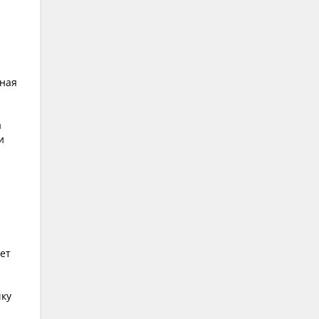
сная
а
и
ет
чку