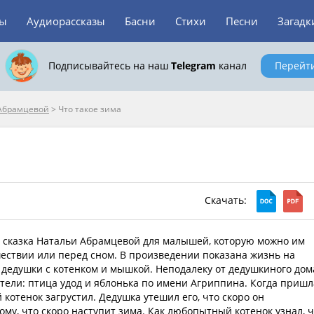
зы
Аудиорассказы
Басни
Стихи
Песни
Загадк
Подписывайтесь на наш
Telegram
канал
Перейт
 Абрамцевой
>
Что такое зима
Скачать:
— сказка Натальи Абрамцевой для малышей, которую можно им
ествии или перед сном. В произведении показана жизнь на
 дедушки с котенком и мышкой. Неподалеку от дедушкиного дом
тели: птица удод и яблонька по имени Агриппина. Когда пришл
 котенок загрустил. Дедушка утешил его, что скоро он
ому, что скоро наступит зима. Как любопытный котенок узнал, 