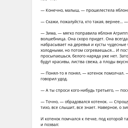
— Конечно, малыш, — прошелестела яблон
— Скажи, пожалуйста, кто такая, вернее… —
— Зима, — мягко поправила яблоня Агриппин
волшебница. Она скоро придет. Она всегда
набрасывает на деревья и кусты чудесные
холодными, но потом согреваешься… И пос
просыпаешься, белого наряда уже нет. Зато
будут красивы, листва свежа, а плоды вкус
— Понял-то я понял, — котенок помолчал. —
говорил удод.
— А ты спроси кого-нибудь третьего, — пос
— Точно, — обрадовался котенок. — Спрош
тихо, все слышит, все знает. Наверное, о зи
И котенок помчался к печке, под которой 
и позвал: