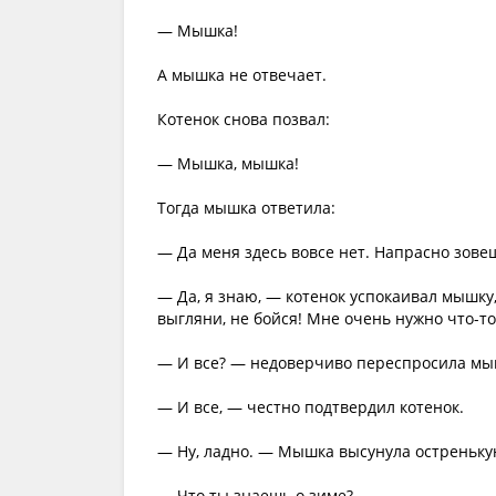
— Мышка!
А мышка не отвечает.
Котенок снова позвал:
— Мышка, мышка!
Тогда мышка ответила:
— Да меня здесь вовсе нет. Напрасно зове
— Да, я знаю, — котенок успокаивал мышку, 
выгляни, не бойся! Мне очень нужно что-то 
— И все? — недоверчиво переспросила мы
— И все, — честно подтвердил котенок.
— Ну, ладно. — Мышка высунула остреньку
— Что ты знаешь о зиме?