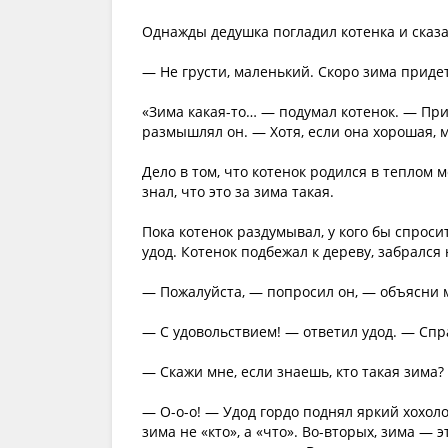
Однажды дедушка погладил котенка и сказа
— Не грусти, маленький. Скоро зима приде
«Зима какая-то… — подумал котенок. — При
размышлял он. — Хотя, если она хорошая, 
Дело в том, что котенок родился в теплом 
знал, что это за зима такая.
Пока котенок раздумывал, у кого бы спроси
удод. Котенок подбежал к дереву, забрался
— Пожалуйста, — попросил он, — объясни 
— С удовольствием! — ответил удод. — Спра
— Скажи мне, если знаешь, кто такая зима?
— О-о-о! — Удод гордо поднял яркий хохоло
зима не «кто», а «что». Во-вторых, зима — 