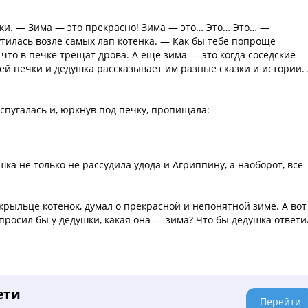
ки. — Зима — это прекрасно! Зима — это… Это… Это… —
утилась возле самых лап котенка. — Как бы тебе попроще
 что в печке трещат дрова. А еще зима — это когда соседские
й печки и дедушка рассказывает им разные сказки и истории. 
спугалась и, юркнув под печку, пропищала:
ка не только не рассудила удода и Агриппину, а наоборот, все
крыльце котенок, думал о прекрасной и непонятной зиме. А вот
просил бы у дедушки, какая она — зима? Что бы дедушка ответи
ети
Перейти