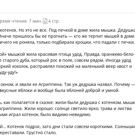
ремя чтения: 7 мин.
4 стр.
котенок. Но это не все. Под печкой в доме жила мышка. Дедушк
. Иначе пришлось бы ее прогнать — кто же терпит мышей в доме
чего не роняла, только подбирала крошки, что падали с печки.
ной» мышкой жила красивая птица удод. Правда, оранжево-бело-
 старого дуба, который рос в поле, совсем рядом. Иногда удод
яркий хохолок, расправлял похожий на маленький веер хвост и
уду-уду!»
окном, и звали ее Агриппина. Так уж дедушка назвал. Почему —
 вкусные яблоки и вообще была яблоней доброй и умной.
ть, как полагается в сказке: жили-были дедушка с котенком, мыш
Агриппина. Жили хорошо: солнце светило ярко, трава и листва
рыми играл котенок, было видимо-невидимо.
ый… Котенок подрос, зато дни стали совсем короткими. Солнышк
ереставали. Грустно стало.