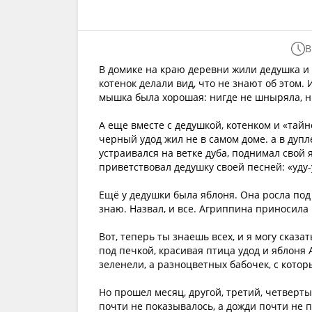
В
В домике на краю деревни жили дедушка и 
котенок делали вид, что не знают об этом
мышка была хорошая: нигде не шныряла, ни
А еще вместе с дедушкой, котенком и «тай
черный удод жил не в самом доме. а в дупле
устраивался на ветке дуба, поднимал свой 
приветствовал дедушку своей песней: «уду-
Ещё у дедушки была яблоня. Она росла под 
знаю. Назвал, и все. Агриппина приносила
Вот, теперь ты знаешь всех, и я могу сказа
под печкой, красивая птица удод и яблоня 
зеленели, а разноцветных бабочек, с кото
Но прошел месяц, другой, третий, четверт
почти не показывалось, а дожди почти не п