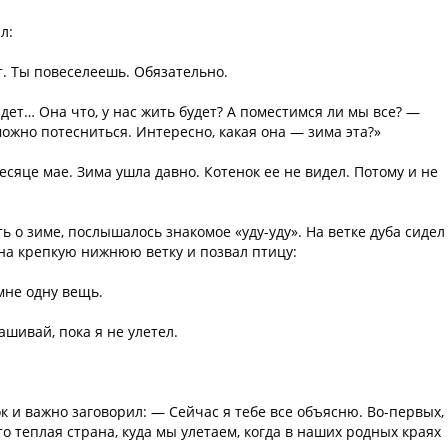
л:
т. Ты повеселеешь. Обязательно.
дет… Она что, у нас жить будет? А поместимся ли мы все? —
можно потесниться. Интересно, какая она — зима эта?»
месяце мае. Зима ушла давно. Котенок ее не видел. Потому и не
ть о зиме, послышалось знакомое «уду-уду». На ветке дуба сидел
 на крепкую нижнюю ветку и позвал птицу:
мне одну вещь.
шивай, пока я не улетел.
к и важно заговорил: — Сейчас я тебе все объясню. Во-первых,
это теплая страна, куда мы улетаем, когда в наших родных краях