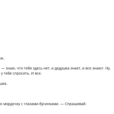
шь.
— знаю, что тебя здесь нет, и дедушка знает, и все знают. Ну,
у тебя спросить. И все.
шка.
ю мордочку с глазами-бусинками. — Спрашивай.