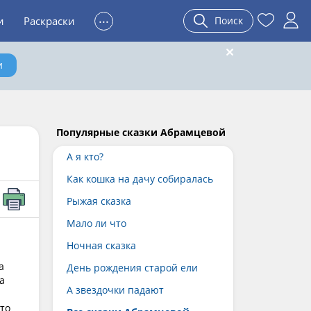
...
и
Раскраски
Поиск
и
Популярные сказки Абрамцевой
А я кто?
Как кошка на дачу собиралась
Рыжая сказка
Мало ли что
Ночная сказка
а
День рождения старой ели
а
А звездочки падают
что