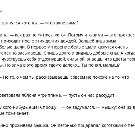
я.
 запнулся котенок, — что такое зима?
а, — как раз не «что», а «кто». Потому что зима — это прекра
 приходит после этих долгих дождей. Волшебница зима
 белые шали. В первое мгновение белые шали кажутся очень
тепенно засыпаешь. Спишь долго и видишь добрые сны. А когд
 чувствуешь себя отдохнувшей, сильной, знаешь, что цветы тво
ны. Но зима в это время где-то далеко… Ты понял, малыш?
 Но то, о чем ты рассказываешь, совсем не похоже на то, что
оветовала яблоня Агриппина, — пусть он нас рассудит.
у кого-нибудь еще! Спрошу… — он задумался, — мышку: она жив
ме тоже знает.
тайно проживала мышка. Он легонько поцарапал коготками о пе