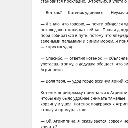
становится прохладно. В-третьих, я улетаю 
— Вот как? — Котенок удивился. — Неужели
— Я знаю, что говорю, — почти обиделся уд
похолодало так же, как сейчас. Пошли дожд
пора собираться в путь, потому что вперед
зелеными пальмами и синим морем. Я понял
— спросил удод.
— Спасибо, — ответил котенок, — объясняеш
улетаешь в зиму, а дедушка обещает, что з
Агриппины.
— Воля твоя, — удод гордо вскинул яркий х
Котенок вприпрыжку примчался к Агриппине
чтобы ему было удобнее снимать тяжелые,
корзину и ушел. Котенок подкрался к Агри
стволу и промурлыкал:
— Ой, Агриппина, я, оказывается, совсем н
кое-что?