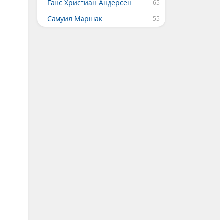
Ганс Христиан Андерсен
Самуил Маршак