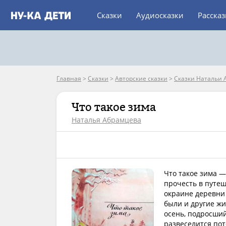
Сказки
Аудиосказки
Расска
Главная
>
Сказки
>
Авторские сказки
>
Сказки Натальи
Что такое зима
Наталья Абрамцева
Что такое зима 
прочесть в путеш
окраине деревни
были и другие жи
осень, подросший
развеселится пот