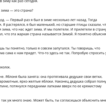
в зиму как раз сегодня.
 зима — это страна?
од. — Первый раз я был в зиме несколько лет назад. Тогда
и. Я растерялся, я был маленький, но старшие птицы сказали, ч
и зима, что нас ждет зима. И мы полетели. И прилетели в страну
, что эта жаркая страна называется Зимой. Я понятно объясн
ь ты понятно, только я совсем запутался. Ты говоришь, что
има сама к нам придет. Что-то здесь не так. Попробую спросить 
охолок.
. Яблоня была занята: она протягивала дедушке свои ветки,
 ароматные, ярко-желтые яблоки. Наконец дедушка собрал полн
ппине, потянулся передними лапками вверх по ее кряжистому
е так уж много знаю. Может быть, ты согласишься объяснить мн