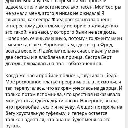
другой. Большую часть времени мы провели
вдвоем, спели вместе несколько песен. Мои сестры
не узнали меня, этого я никак не ожидала! Я
слышала, как сестра Фред рассказывала очень
интересному джентльмену историю о жильце (кто
это такой, не знаю), у которого были не все дома.
Наверное, очень смешную, потому что джентльмен
смеялся до слез. Впрочем, там, где сестра Фред,
всегда весело. Я действительно счастливая: у меня
две сестры и я влюблена в принца. Сестра Берт
дважды плюхалась на пол – обхохочешься.
Когда же часы пробили полночь, случилась беда.
Мое роскошное платье превратилось в лохмотья, я
так перепугалась, что вихрем унеслась из дворца. И
только потом вспомнила, что крестная наказывала
мне уехать до двенадцати часов. Наверное, знала,
что произойдет, если я не уеду. А еще я потеряла на
бегу хрустальную туфельку, и теперь остается
только надеяться, что она не будет меня за это
ругать.