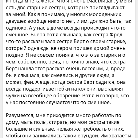
Иногда мне кажется, что я очень счастливая: у меня
есть две старшие сестры, которые приглядывают
за мной. Как я понимаю, у многих молоденьких
девушек вообще никого нет, и им, должно быть, так
одиноко. А у нас в доме всегда происходит что-то
смешное. Вчера вот я слышала, как сестра Фред
что-то рассказывала сестре Берт о своем старике,
который однажды вечером пришел домой очень
поздно. Я не совсем поняла, что это за старик и о
чем, собственно, речь, но точно знаю, что сестра
Берт нашла этот рассказ очень веселым, и, вроде
бы я слышала, как смеялись и другие люди, а
может, феи. А еще, когда сестра Берт садится, она
всегда поддергивает юбки на колени, выставляя
чулки на всеобщее обозрение. Вот я и говорю, что
у нас постоянно случается что-то смешное.
Разумеется, мне приходится много работать по
дому, мыть полы, стирать, но мои сестры такие
большие и сильные, нельзя же требовать от них,
чтобы они занимались такой ерундой. Им хватает и