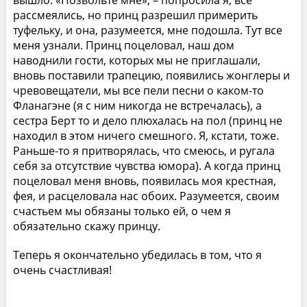
вышло. «Позвольте мне», – попросила я, все
рассмеялись, но принц разрешил примерить
туфельку, и она, разумеется, мне подошла. Тут все
меня узнали. Принц поцеловал, наш дом
наводнили гости, которых мы не приглашали,
вновь поставили трапецию, появились жонглеры и
чревовещатели, мы все пели песни о каком-то
Фланагэне (я с ним никогда не встречалась), а
сестра Берт то и дело плюхалась на пол (принц не
находил в этом ничего смешного. Я, кстати, тоже.
Раньше-то я притворялась, что смеюсь, и ругала
себя за отсутствие чувства юмора). А когда принц
поцеловал меня вновь, появилась моя крестная,
фея, и расцеловала нас обоих. Разумеется, своим
счастьем мы обязаны только ей, о чем я
обязательно скажу принцу.
Теперь я окончательно убедилась в том, что я
очень счастливая!