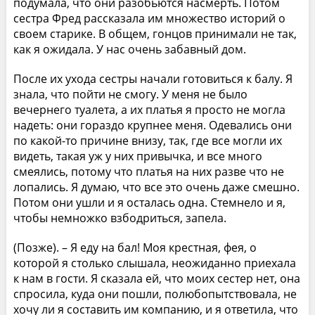
подумала, что они разобьются насмерть. Потом
сестра Фред рассказала им множество историй о
своем старике. В общем, гонцов принимали не так,
как я ожидала. У нас очень забавный дом.
После их ухода сестры начали готовиться к балу. Я
знала, что пойти не смогу. У меня не было
вечернего туалета, а их платья я просто не могла
надеть: они гораздо крупнее меня. Одевались они
по какой-то причине внизу, так, где все могли их
видеть, такая уж у них привычка, и все много
смеялись, потому что платья на них разве что не
лопались. Я думаю, что все это очень даже смешно.
Потом они ушли и я осталась одна. Стемнело и я,
чтобы немножко взбодриться, запела.
(Позже). – Я еду на бал! Моя крестная, фея, о
которой я столько слышала, неожиданно приехала
к нам в гости. Я сказала ей, что моих сестер нет, она
спросила, куда они пошли, полюбопытствовала, не
хочу ли я составить им компанию, и я ответила, что