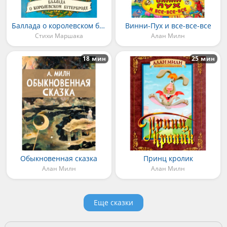
Баллада о королевском бутерброде
Винни-Пух и все-все-все
Стихи Маршака
Алан Милн
18 мин
25 мин
Обыкновенная сказка
Принц кролик
Алан Милн
Алан Милн
Еще сказки