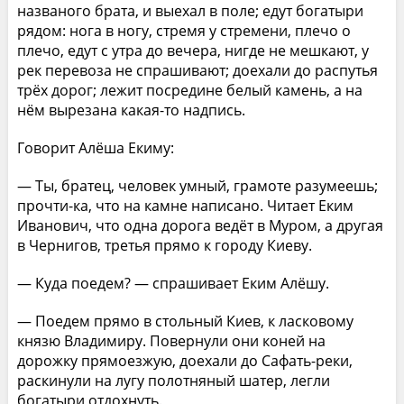
названого брата, и выехал в поле; едут богатыри
рядом: нога в ногу, стремя у стремени, плечо о
плечо, едут с утра до вечера, нигде не мешкают, у
рек перевоза не спрашивают; доехали до распутья
трёх дорог; лежит посредине белый камень, а на
нём вырезана какая-то надпись.
Говорит Алёша Екиму:
— Ты, братец, человек умный, грамоте разумеешь;
прочти-ка, что на камне написано. Читает Еким
Иванович, что одна дорога ведёт в Муром, а другая
в Чернигов, третья прямо к городу Киеву.
— Куда поедем? — спрашивает Еким Алёшу.
— Поедем прямо в стольный Киев, к ласковому
князю Владимиру. Повернули они коней на
дорожку прямоезжую, доехали до Сафать-реки,
раскинули на лугу полотняный шатер, легли
богатыри отдохнуть.