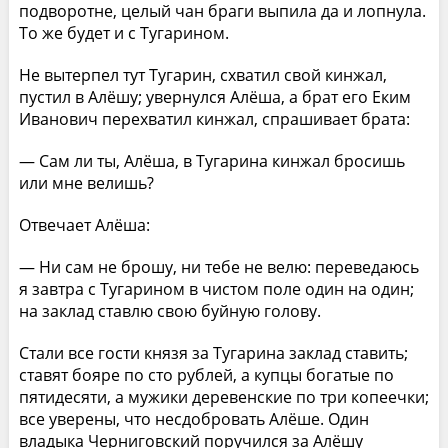
подворотне, целый чан браги выпила да и лопнула.
То же будет и с Тугарином.
Не вытерпел тут Тугарин, схватил свой кинжал,
пустил в Алёшу; увернулся Алёша, а брат его Еким
Иванович перехватил кинжал, спрашивает брата:
— Сам ли ты, Алёша, в Тугарина кинжал бросишь
или мне велишь?
Отвечает Алёша:
— Ни сам не брошу, ни тебе не велю: переведаюсь
я завтра с Тугарином в чистом поле один на один;
на заклад ставлю свою буйную голову.
Стали все гости князя за Тугарина заклад ставить;
ставят бояре по сто рублей, а купцы богатые по
пятидесяти, а мужики деревенские по три копеечки;
все уверены, что несдобровать Алёше. Один
владыка Черниговский поручился за Алёшу