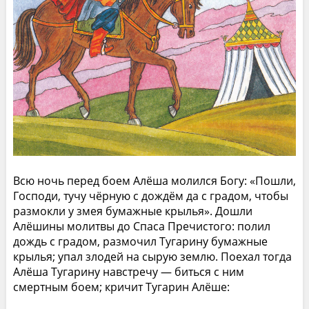
Всю ночь перед боем Алёша молился Богу: «Пошли,
Господи, тучу чёрную с дождём да с градом, чтобы
размокли у змея бумажные крылья». Дошли
Алёшины молитвы до Спаса Пречистого: полил
дождь с градом, размочил Тугарину бумажные
крылья; упал злодей на сырую землю. Поехал тогда
Алёша Тугарину навстречу — биться с ним
смертным боем; кричит Тугарин Алёше: