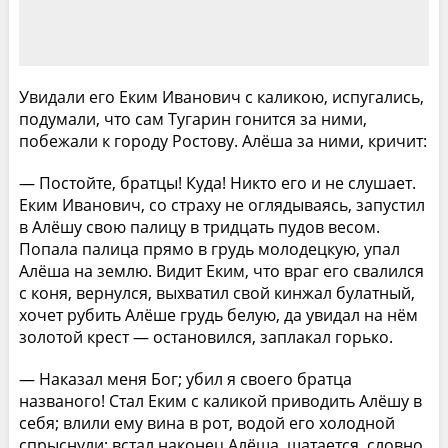
Увидали его Еким Иванович с каликою, испугались,
подумали, что сам Тугарин гонится за ними,
побежали к городу Ростову. Алёша за ними, кричит:
— Постойте, братцы! Куда! Никто его и не слушает.
Еким Иванович, со страху не оглядываясь, запустил
в Алёшу свою палицу в тридцать пудов весом.
Попала палица прямо в грудь молодецкую, упал
Алёша на землю. Видит Еким, что враг его свалился
с коня, вернулся, выхватил свой кинжал булатный,
хочет рубить Алёше грудь белую, да увидал на нём
золотой крест — остановился, заплакал горько.
— Наказал меня Бог; убил я своего братца
названого! Стал Еким с каликой приводить Алёшу в
себя; влили ему вина в рот, водой его холодной
спрыснули; встал наконец Алёша, шатается, словно