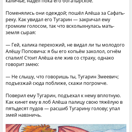
каличье, надел пока его богатырское.
Поменялись они одеждой; пошёл Алёша за Сафать-
реку. Как увидал его Тугарин — закричал ему
громким голосом, так что всколыхнулась мать-
земля сырая:
— Гей, калика перехожий, не видал ли ты молодого
Алёшу Поповича: я бы его копьём заколол, огнём
спалил! Стоит Алёша еле жив со страху, однако
говорит змею:
— Не слышу, что говоришь ты, Тугарин Змеевич;
подъезжай сюда поближе, скажи погромче.
Поверил ему Тугарин, подъехал к нему вплотную.
Как кинет ему в лоб Алёша палицу свою тяжёлую в
пятьдесят пудов — расшиб Тугарину голову; упал
змей навзничь.