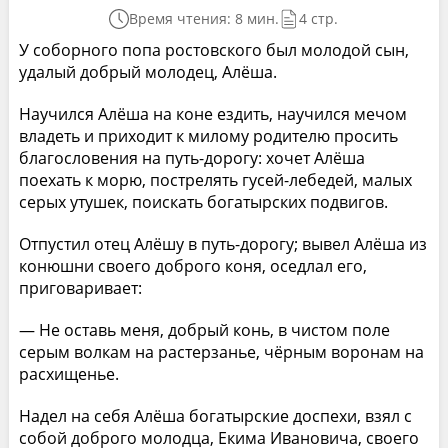
Время чтения: 8 мин.
4 стр.
У соборного попа ростовского был молодой сын,
удалый добрый молодец, Алёша.
Научился Алёша на коне ездить, научился мечом
владеть и приходит к милому родителю просить
благословения на путь-дорогу: хочет Алёша
поехать к морю, пострелять гусей-лебедей, малых
серых утушек, поискать богатырских подвигов.
Отпустил отец Алёшу в путь-дорогу; вывел Алёша из
конюшни своего доброго коня, оседлал его,
приговаривает:
— Не оставь меня, добрый конь, в чистом поле
серым волкам на растерзанье, чёрным воронам на
расхищенье.
Надел на себя Алёша богатырские доспехи, взял с
собой доброго молодца, Екима Ивановича, своего