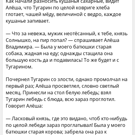
Как начали разносить кушанья сахарные, видит
Алёша, что Тугарин по целой ковриге хлеба
глотает, чашей мёду, величиной с ведро, каждое
кушанье запивает.
— Что за невежа, мужик неотёсанный, к тебе, князь
Солнышко, на пир попал? — спрашивает Алёша
Владимира. — Была у моего батюшки старая
собака, жадная на еду; однажды стащила она
большую кость да и подавилась! То же будет и с
Тугарином.
Почернел Тугарин со злости, однако промолчал на
первый раз; Алёша просветлел, словно светлый
месяц. Принесли на стол белую лебедь; взял
Тугарин лебедь с блюда, всю зараз проглотил.
Говорит Алёша:
— Ласковый князь, где это видано, чтоб кто-нибудь
по целой лебеди зараз проглатывал! Была у моего
батюшки старая корова; забрела она раз к