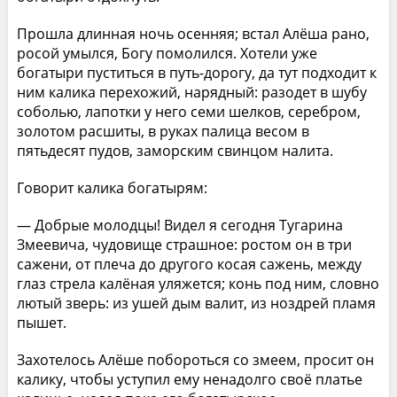
Прошла длинная ночь осенняя; встал Алёша рано,
росой умылся, Богу помолился. Хотели уже
богатыри пуститься в путь-дорогу, да тут подходит к
ним калика перехожий, нарядный: разодет в шубу
соболью, лапотки у него семи шелков, серебром,
золотом расшиты, в руках палица весом в
пятьдесят пудов, заморским свинцом налита.
Говорит калика богатырям:
— Добрые молодцы! Видел я сегодня Тугарина
Змеевича, чудовище страшное: ростом он в три
сажени, от плеча до другого косая сажень, между
глаз стрела калёная уляжется; конь под ним, словно
лютый зверь: из ушей дым валит, из ноздрей пламя
пышет.
Захотелось Алёше побороться со змеем, просит он
калику, чтобы уступил ему ненадолго своё платье