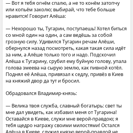
— Вот я тебя огнём спалю, а не то конём затопчу
или копьём заколю; выбирай, что тебе больше
нравится! Говорит Алёша:
— Нехорошо ты, Тугарин, поступаешь! Хотел биться
со мной один на один, а сам ведёшь за собой
грозную силу. Удивился Тугарин речам Алёши,
обернулся назад посмотреть, какая такая сила идёт
за ним, а Алёше только того и надо. Подскочил
Алёша к Тугарину, срубил ему буйную голову, упала
голова змеева на сырую землю, как пивной котёл.
Поднял её Алёша, привязал к седлу, привёз в Киев
на княжий двор да тут и бросил.
Обрадовался Владимир-князь:
— Велика твоя служба, славный богатырь: свет ты
мне дал увидеть, как избавил меня от Тугарина!
Оставайся в Киеве, служи мне верой-правдою; я
тебя щедро награжу своими милостями! Остался
Алёша в Киеве, служил князю верой-правдой не