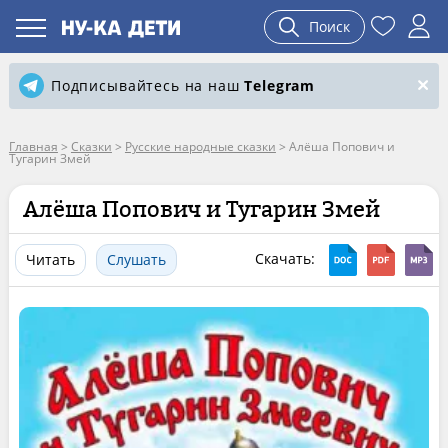
Поиск
Подписывайтесь на наш
Telegram
Главная
>
Сказки
>
Русские народные сказки
>
Алёша Попович и
Тугарин Змей
Алёша Попович и Тугарин Змей
Скачать:
Читать
Слушать