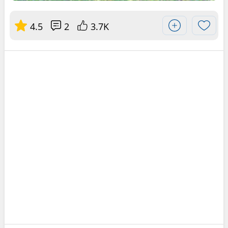
4.5
2
3.7K