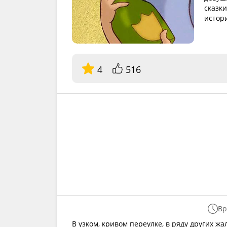
сказк
истор
4
516
Вр
В узком, кривом переулке, в ряду других ж