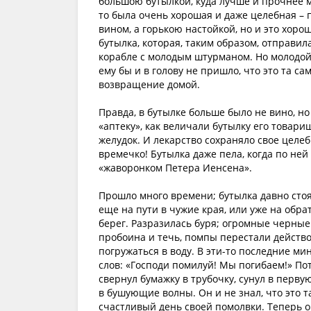
большою бутылкой, куда лучше и прочнее м
то была очень хорошая и даже целебная – 
вином, а горькою настойкой, но и это хоро
бутылка, которая, таким образом, отправил
корабле с молодым штурманом. Но молодой 
ему бы и в голову не пришло, что это та са
возвращение домой.
Правда, в бутылке больше было не вино, но
«аптеку», как величали бутылку его товари
желудок. И лекарство сохраняло свое целеб
времечко! Бутылка даже пела, когда по не
«жаворонком Петера Иенсена».
Прошло много времени; бутылка давно стоял
еще на пути в чужие края, или уже на обрат
берег. Разразилась буря; огромные черные
пробоина и течь, помпы перестали действо
погружаться в воду. В эти-то последние м
слов: «Господи помилуй! Мы погибаем!» Пот
свернул бумажку в трубочку, сунул в перву
в бушующие волны. Он и не знал, что это т
счастливый день своей помолвки. Теперь о