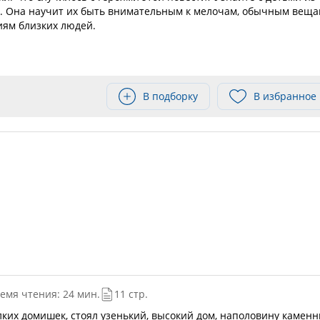
и. Она научит их быть внимательным к мелочам, обычным веща
иям близких людей.
В подборку
В избранное
емя чтения: 24 мин.
11 стр.
алких домишек, стоял узенький, высокий дом, наполовину каменн