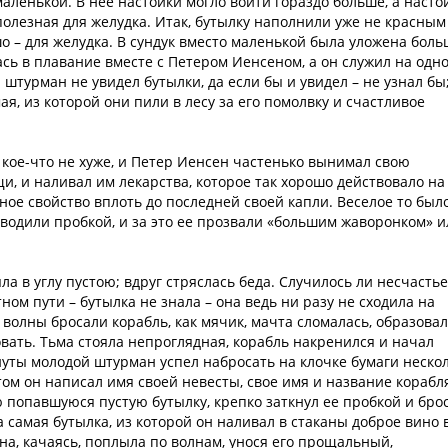
аленькой. В нее настойки могло войти гораздо больше, а насто
полезная для желудка. Итак, бутылку наполнили уже не красным
шо – для желудка. В сундук вместо маленькой была уложена бол
ась в плавание вместе с Петером Иенсеном, а он служил на одн
штурман не увидел бутылки, да если бы и увидел – не узнал бы
мая, из которой они пили в лесу за его помолвку и счастливое
 кое-что не хуже, и Петер Иенсен частенько вынимал свою
щи, и наливал им лекарства, которое так хорошо действовало на
ное свойство вплоть до последней своей капли. Веселое то был
й водили пробкой, и за это ее прозвали «большим жаворонком» 
а в углу пустою; вдруг стряслась беда. Случилось ли несчастье
ном пути – бутылка не знала – она ведь ни разу не сходила на
 волны бросали корабль, как мячик, мачта сломалась, образова
вать. Тьма стояла непроглядная, корабль накренился и начал
инуты молодой штурман успел набросать на клочке бумаги неско
ом он написал имя своей невесты, свое имя и название корабля
ю попавшуюся пустую бутылку, крепко заткнул ее пробкой и бро
а самая бутылка, из которой он наливал в стаканы доброе вино 
на, качаясь, поплыла по волнам, унося его прощальный,