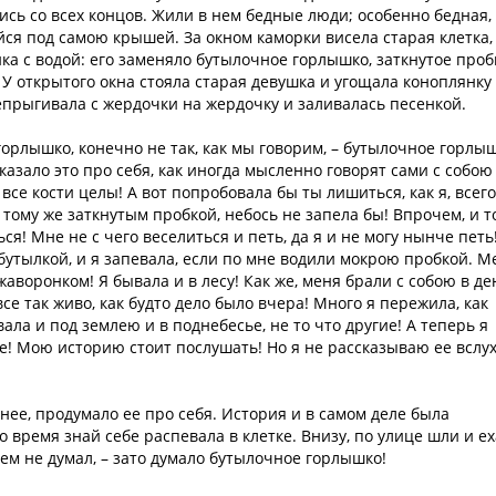
сь со всех концов. Жили в нем бедные люди; особенно бедная,
йся под самою крышей. За окном каморки висела старая клетка,
ка с водой: его заменяло бутылочное горлышко, заткнутое проб
У открытого окна стояла старая девушка и угощала коноплянку
епрыгивала с жердочки на жердочку и заливалась песенкой.
горлышко, конечно не так, как мы говорим, – бутылочное горлы
сказало это про себя, как иногда мысленно говорят сами с собою
 все кости целы! А вот попробовала бы ты лишиться, как я, всего
к тому же заткнутым пробкой, небось не запела бы! Впрочем, и т
ся! Мне не с чего веселиться и петь, да я и не могу нынче петь
бутылкой, и я запевала, если по мне водили мокрою пробкой. М
аворонком! Я бывала и в лесу! Как же, меня брали с собою в де
се так живо, как будто дело было вчера! Много я пережила, как
ала и под землею и в поднебесье, не то что другие! А теперь я
е! Мою историю стоит послушать! Но я не рассказываю ее вслух
нее, продумало ее про себя. История и в самом деле была
о время знай себе распевала в клетке. Внизу, по улице шли и е
ем не думал, – зато думало бутылочное горлышко!