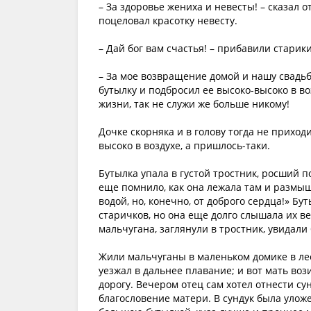
– За здоровье жениха и невесты! – сказал 
поцеловал красотку невесту.
– Дай бог вам счастья! – прибавили стари
– За мое возвращение домой и нашу свадьбу
бутылку и подбросил ее высоко-высоко в в
жизни, так не служи же больше никому!
Дочке скорняка и в голову тогда не приходи
высоко в воздухе, а пришлось-таки.
Бутылка упала в густой тростник, росший 
еще помнило, как она лежала там и размыш
водой, но, конечно, от доброго сердца!» Б
старичков, но она еще долго слышала их в
мальчугана, заглянули в тростник, увидали 
Жили мальчуганы в маленьком домике в лес
уезжал в дальнее плавание; и вот мать вози
дорогу. Вечером отец сам хотел отнести су
благословение матери. В сундук была улож