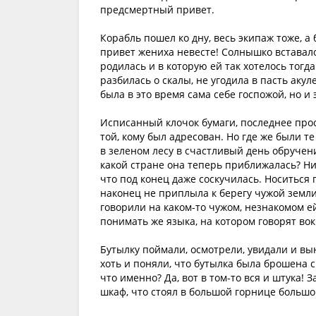
предсмертный привет.
Корабль пошел ко дну, весь экипаж тоже, а
привет жениха невесте! Солнышко вставало
родилась и в которую ей так хотелось тогд
разбилась о скалы, не угодила в пасть акул
была в это время сама себе госпожой, но и 
Исписанный клочок бумаги, последнее прост
той, кому был адресован. Но где же были т
в зеленом лесу в счастливый день обручени
какой стране она теперь приближалась? Нич
что под конец даже соскучилась. Носиться п
наконец не приплыла к берегу чужой земли.
говорили на каком-то чужом, незнакомом ей
понимать же языка, на котором говорят вок
Бутылку поймали, осмотрели, увидали и выну
хоть и поняли, что бутылка была брошена с
что именно? Да, вот в том-то вся и штука! 
шкаф, что стоял в большой горнице большо