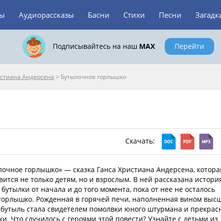
зы
Аудиорассказы
Басни
Стихи
Песни
Загадк
Подписывайтесь на наш
MAX
Перейти
истиана Андерсена
>
Бутылочное горлышко
Скачать:
лочное горлышко» — сказка Ганса Христиана Андерсена, котора
ится не только детям, но и взрослым. В ней рассказана истори
бутылки от начала и до того момента, пока от нее не осталось
горлышко. Рожденная в горячей печи, наполненная вином выс
, бутыль стала свидетелем помолвки юного штурмана и прекрас
и. Что случилось с героями этой повести? Узнайте с детьми из