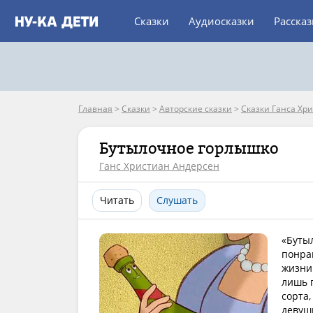
Сказки
Аудиосказки
Расска
Главная
>
Сказки
>
Авторские сказки
>
Сказки Ганса Хр
Бутылочное горлышко
Ганс Христиан Андерсен
Читать
Слушать
«Буты
понрав
жизни 
лишь 
сорта
девушк