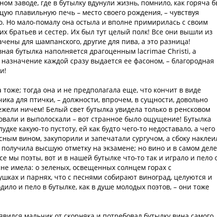
ом заводе, где в бутылку вдунули жизнь, помнило, как горяча 
ящую плавильную печь – место своего рождения, – чувствуя
о. Но мало-помалу она остыла и вполне примирилась с своим
х братьев и сестер. Их был тут целый полк! Все они вышли из
чены для шампанского, другие для пива, а это разница!
вная бутылка наполняется драгоценным lacrimae Christi, а
 назначение каждой сразу выдается ее фасоном, – благородная
и!
тоже; тогда она и не предполагала еще, что кончит в виде
ика для птички, – должности, впрочем, в сущности, довольно
ежели ничем! Белый свет бутылка увидела только в ренсковом
аковали и выполоскали – вот странное было ощущение! Бутылка
дке какую-то пустоту, ей как будто чего-то недоставало, а чего 
есным вином, закупорили и запечатали сургучом, а сбоку наклеи
о получила высшую отметку на экзамене; но вино и в самом деле
е мы поэты, вот и в нашей бутылке что-то так и играло и пело 
 не имела: о зеленых, освещенных солнцем горах с
ушках и парнях, что с песнями собирают виноград, целуются и
дило и пело в бутылке, как в душе молодых поэтов, – они тоже
 явился мальчик от скорняка и потребовал бутылку вина самого