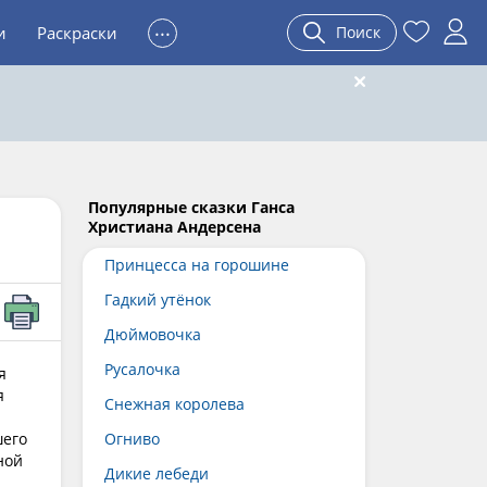
...
и
Раскраски
Поиск
Популярные сказки Ганса
Христиана Андерсена
Принцесса на горошине
Гадкий утёнок
Дюймовочка
Русалочка
я
я
Снежная королева
шего
Огниво
ной
Дикие лебеди