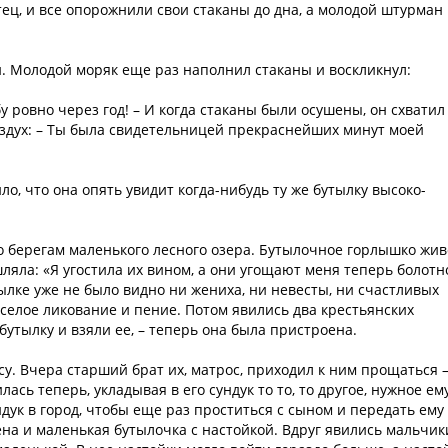
отец, и все опорожнили свои стаканы до дна, а молодой штурман
ки. Молодой моряк еще раз наполнил стаканы и воскликнул:
 ровно через год! – И когда стаканы были осушены, он схватил
оздух: – Ты была свидетельницей прекраснейших минут моей
ло, что она опять увидит когда-нибудь ту же бутылку высоко-
по берегам маленького лесного озера. Бутылочное горлышко жив
ляла: «Я угостила их вином, а они угощают меня теперь болот
утылке уже не было видно ни жениха, ни невесты, ни счастливых
еселое ликование и пение. Потом явились два крестьянских
бутылку и взяли ее, – теперь она была пристроена.
у. Вчера старший брат их, матрос, приходил к ним прощаться –
лась теперь, укладывая в его сундук то то, то другое, нужное ем
ндук в город, чтобы еще раз проститься с сыном и передать ему
ена и маленькая бутылочка с настойкой. Вдруг явились мальчик