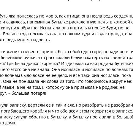
 бутылка понеслась по морю, как птица: она несла ведь сердечн
 и садилось, напоминая бутылке раскаленную печь, в которой 
а кинуться обратно. Испытала она и штиль и новые бури, но не
е. Больше года носилась она по волнам туда и сюда; правда, она
это ведь может надоесть.
и жениха невесте, принес бы с собой одно горе, попади он в р
е беленькие ручки, что расстилали белую скатерть на свежей тр
я? Где была дочка скорняка? И где была самая родина бутылки?
его этого она не знала. Она носилась и носилась по волнам, т
о волнам было вовсе не ее дело, и все-таки она носилась, пока
 Она не понимала ни слова из того, что говорилось вокруг нее:
 языке, а не на том, к которому она привыкла на родине; не
руг, – большая потеря!
ли записку, вертели ее и так и сяк, но разобрать не разобрали
 погибающего корабля и что обо всем этом говорится в записке
Записку сунули обратно в бутылку, а бутылку поставили в большо
го дома.