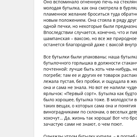
Оно вспоминало огненную печь на стеклянн
молодая бутылка, как она смотрела в бурл
пламенное желание броситься туда обратн
новым положением. Она стояла в ряду други
одной печки, но некоторые были предназна
Впоследствии случается, конечно, что и пи
шампанская – ваксою, но все же природное
останется благородной даже с ваксой внутр
Все бутылки были упакованы; наша бутылка 
бутылочного горлышка в должности стаканч
почтенной: лучше быть хоть чем-нибудь, н
погребе; там ее и других ее товарок расп
лежала пустая, без пробки, и ощущала в желу
она и сама не знала. Но вот ее налили чуд
ярлычок: «Первый сорт». Бутылка как будт
было хорошее, бутылка тоже. В молодости вс
таких вещах, о которых сама она и понятия
виноградниками по склонам, о веселых дев
хохочут… Да, жизнь так хороша! Вот что бро
зачастую сами не знают, о чем поют.
Однажды утром бутылку купили, – в погреб