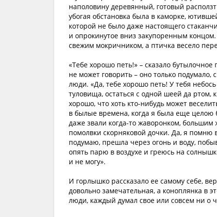
наполовину деревянный, готовый расползти
убогая обстановка была в каморке, ютивше
которой не было даже настоящего стаканчи
и опрокинутое вниз закупоренным концом. 
свежим мокричником, а птичка весело пер
«Тебе хорошо петь!» – сказало бутылочное 
не может говорить – оно только подумало, 
люди. «Да, тебе хорошо петь! У тебя небось
туловища, остаться с одной шеей да ртом, 
хорошо, что хоть кто-нибудь может веселить
в былые времена, когда я была еще целою 
даже звали когда-то жаворонком, большим ж
помолвки скорняковой дочки. Да, я помню в
подумаю, прешла через огонь и воду, побыв
опять парю в воздухе и греюсь на солнышк
и не могу».
И горлышко рассказало ее самому себе, вер
довольно замечательная, а коноплянка в эт
люди, каждый думал свое или совсем ни о ч