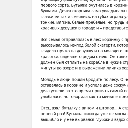
первого сорта. Бутылка очутилась в корзи
булками. Дочка скорняка сама укладывала 
глазки ее так и смеялись, на губах играла у
тонкие, мягкие, белые-пребелые, но грудь 
красивых девушек в городе и – представьте
Вся семья отправлялась в лес; корзинку с
высовывалось из-под белой скатерти, кото
глядела прямо на девушку и на молодого ш
красотки, сидевшего рядом с нею. Он тольк
должен был отплыть на корабле в чужие стр
минуты во взоре и в выражении личика хо
Молодые люди пошли бродить по лесу. О чем
оставалась в корзине и успела даже соскучи
дела успели за это время принять самый ве
улыбалась, но говорила как-то меньше преж
Отец взял бутылку с вином и штопор… А с
первый раз! Бутылка никогда уже не могла
вышибло и у нее вырвался глубокий вздох о