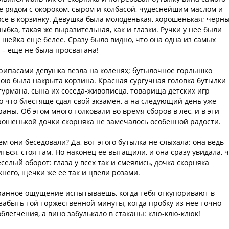
не рядом с окороком, сыром и колбасой, чудеснейшим маслом и
все в корзинку. Девушка была молоденькая, хорошенькая; черн
лыбка, такая же выразительная, как и глазки. Ручки у нее были
и шейка еще белее. Сразу было видно, что она одна из самых
 – еще не была просватана!
 припасами девушка везла на коленях; бутылочное горлышко
рою была накрыта корзина. Красная сургучная головка бутылки
турмана, сына их соседа-живописца, товарища детских игр
о что блестяще сдал свой экзамен, а на следующий день уже
аны. Об этом много толковали во время сборов в лес, и в эти
рошенькой дочки скорняка не замечалось особенной радости.
 они беседовали? Да, вот этого бутылка не слыхала: она ведь
ться, стоя там. Но наконец ее вытащили, и она сразу увидала, 
селый оборот: глаза у всех так и смеялись, дочка скорняка
него, щечки же ее так и цвели розами.
транное ощущение испытываешь, когда тебя откупоривают в
 забыть той торжественной минуты, когда пробку из нее точно
блегчения, а вино забулькало в стаканы: клю-клю-клюк!