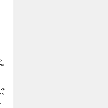
о
ною
 он
у в
и с