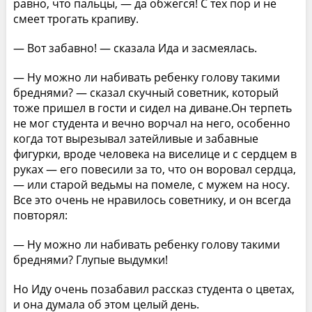
равно, что пальцы, — да обжегся! С тех пор и не
смеет трогать крапиву.
— Вот забавно! — сказала Ида и засмеялась.
— Ну можно ли набивать ребенку голову такими
бреднями? — сказал скучный советник, который
тоже пришел в гости и сидел на диване.Он терпеть
не мог студента и вечно ворчал на него, особенно
когда тот вырезывал затейливые и забавные
фигурки, вроде человека на виселице и с сердцем в
руках — его повесили за то, что он воровал сердца,
— или старой ведьмы на помеле, с мужем на носу.
Все это очень не нравилось советнику, и он всегда
повторял:
— Ну можно ли набивать ребенку голову такими
бреднями? Глупые выдумки!
Но Иду очень позабавил рассказ студента о цветах,
и она думала об этом целый день.