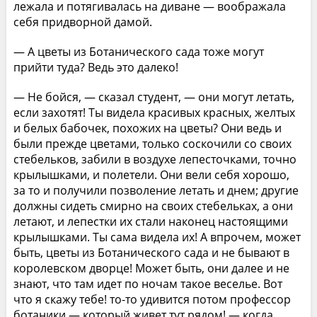
лежала и потягивалась на диване — воображала
себя придворной дамой.
— А цветы из Ботанического сада тоже могут
прийти туда? Ведь это далеко!
— Не бойся, — сказал студент, — они могут летать,
если захотят! Ты видела красивых красных, желтых
и белых бабочек, похожих на цветы? Они ведь и
были прежде цветами, только соскочили со своих
стебельков, забили в воздухе лепесточками, точно
крылышками, и полетели. Они вели себя хорошо,
за то и получили позволение летать и днем; другие
должны сидеть смирно на своих стебельках, а они
летают, и лепестки их стали наконец настоящими
крылышками. Ты сама видела их! А впрочем, может
быть, цветы из Ботанического сада и не бывают в
королевском дворце! Может быть, они далее и не
знают, что там идет по ночам такое веселье. Вот
что я скажу тебе! то-то удивится потом профессор
ботаники — который живет тут рядом! — когда