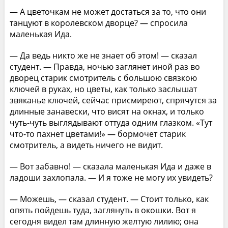
— А цветочкам не может достаться за то, что они
танцуют в королевском дворце? — спросила
маленькая Ида.
— Да ведь никто же не знает об этом! — сказал
студент. — Правда, ночью заглянет иной раз во
дворец старик смотритель с большою связкою
ключей в руках, но цветы, как только заслышат
звяканье ключей, сейчас присмиреют, спрячутся за
длинные занавески, что висят на окнах, и только
чуть-чуть выглядывают оттуда одним глазком. «Тут
что-то пахнет цветами!» — бормочет старик
смотритель, а видеть ничего не видит.
— Вот забавно! — сказала маленькая Ида и даже в
ладоши захлопала. — И я тоже не могу их увидеть?
— Можешь, — сказал студент. — Стоит только, как
опять пойдешь туда, заглянуть в окошки. Вот я
сегодня видел там длинную желтую лилию; она