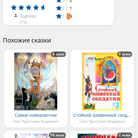
2
3
1
2
Оценок:
9
1
116
Похожие сказки
8 мин
9 мин
Самое невероятное
Стойкий оловянный солдатик
Ганс Христиан Андерсен
Ганс Христиан Андерсен
58 мин
2 мин