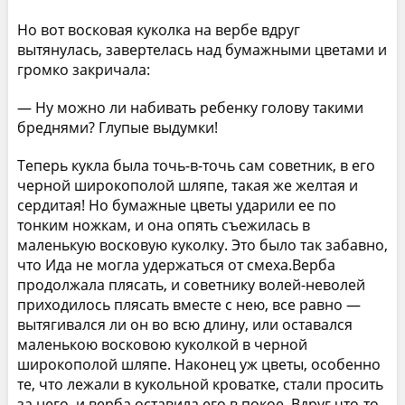
Но вот восковая куколка на вербе вдруг
вытянулась, завертелась над бумажными цветами и
громко закричала:
— Ну можно ли набивать ребенку голову такими
бреднями? Глупые выдумки!
Теперь кукла была точь-в-точь сам советник, в его
черной широкополой шляпе, такая же желтая и
сердитая! Но бумажные цветы ударили ее по
тонким ножкам, и она опять съежилась в
маленькую восковую куколку. Это было так забавно,
что Ида не могла удержаться от смеха.Верба
продолжала плясать, и советнику волей-неволей
приходилось плясать вместе с нею, все равно —
вытягивался ли он во всю длину, или оставался
маленькою восковою куколкой в черной
широкополой шляпе. Наконец уж цветы, особенно
те, что лежали в кукольной кроватке, стали просить
за него, и верба оставила его в покое. Вдруг что-то