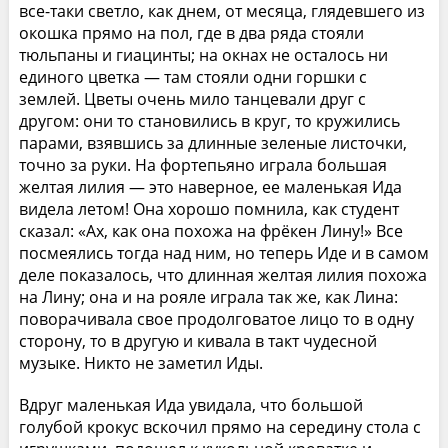
все-таки светло, как днем, от месяца, глядевшего из
окошка прямо на пол, где в два ряда стояли
тюльпаны и гиацинты; на окнах не осталось ни
единого цветка — там стояли одни горшки с
землей. Цветы очень мило танцевали друг с
другом: они то становились в круг, то кружились
парами, взявшись за длинные зеленые листочки,
точно за руки. На фортепьяно играла большая
желтая лилия — это наверное, ее маленькая Ида
видела летом! Она хорошо помнила, как студент
сказал: «Ах, как она похожа на фрёкен Лину!» Все
посмеялись тогда над ним, но теперь Иде и в самом
деле показалось, что длинная желтая лилия похожа
на Лину; она и на рояле играла так же, как Лина:
поворачивала свое продолговатое лицо то в одну
сторону, то в другую и кивала в такт чудесной
музыке. Никто не заметил Иды.
Вдруг маленькая Ида увидала, что большой
голубой крокус вскочил прямо на середину стола с