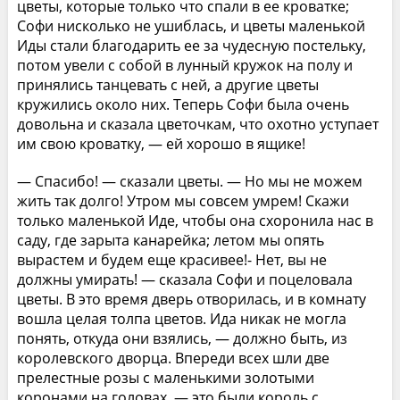
цветы, которые только что спали в ее кроватке;
Софи нисколько не ушиблась, и цветы маленькой
Иды стали благодарить ее за чудесную постельку,
потом увели с собой в лунный кружок на полу и
принялись танцевать с ней, а другие цветы
кружились около них. Теперь Софи была очень
довольна и сказала цветочкам, что охотно уступает
им свою кроватку, — ей хорошо в ящике!
— Спасибо! — сказали цветы. — Но мы не можем
жить так долго! Утром мы совсем умрем! Скажи
только маленькой Иде, чтобы она схоронила нас в
саду, где зарыта канарейка; летом мы опять
вырастем и будем еще красивее!- Нет, вы не
должны умирать! — сказала Софи и поцеловала
цветы. В это время дверь отворилась, и в комнату
вошла целая толпа цветов. Ида никак не могла
понять, откуда они взялись, — должно быть, из
королевского дворца. Впереди всех шли две
прелестные розы с маленькими золотыми
коронами на головах, — это были король с