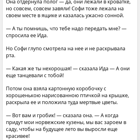
Она отдернула полог — да, они лежали в кроватке,
но совсем, совсем завяли! Софи тоже лежала на
своем месте в ящике и казалась ужасно сонной.
— А ты помнишь, что тебе надо передать мне? —
спросила ее Ида.
Но Софи глупо смотрела на нее и не раскрывала
рта.
— Какая же ты нехорошая! — сказала Ида — А они
еще танцевали с тобой!
Потом она взяла картонную коробочку с
хорошенькою нарисованною птичкой на крышке,
раскрыла ее и положила туда мертвые цветы.
— Вот вам и гробик! — сказала она. — А когда
придут мои норвежские кузены, мы вас зароем в
саду, чтобы на будущее лето вы выросли еще
красивее!