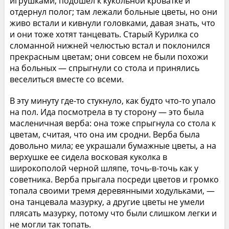
игрушками, подошел к кукольной кроватке и
отдернул полог; там лежали больные цветы, но они
живо встали и кивнули головками, давая знать, что
и они тоже хотят танцевать. Старый Курилка со
сломанной нижней челюстью встал и поклонился
прекрасным цветам; они совсем не были похожи
на больных — спрыгнули со стола и принялись
веселиться вместе со всеми.
В эту минуту где-то стукнуло, как будто что-то упало
на пол. Ида посмотрела в ту сторону — это была
масленичная верба: она тоже спрыгнула со стола к
цветам, считая, что она им сродни. Верба была
довольно мила; ее украшали бумажные цветы, а на
верхушке ее сидела восковая куколка в
широкополой черной шляпе, точь-в-точь как у
советника. Верба прыгала посреди цветов и громко
топала своими тремя деревянными ходульками, —
она танцевала мазурку, а другие цветы не умели
плясать мазурку, потому что были слишком легки и
не могли так топать.