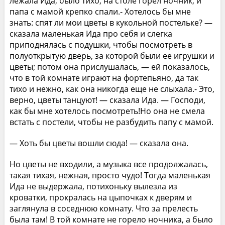
лежала Ида, было тихо, на столе горел ночник, и
папа с мамой крепко спали.- Хотелось бы мне
знать: спят ли мои цветы в кукольной постельке? —
сказала маленькая Ида про себя и слегка
приподнялась с подушки, чтобы посмотреть в
полуоткрытую дверь, за которой были ее игрушки и
цветы; потом она прислушалась, — ей показалось,
что в той комнате играют на фортепьяно, да так
тихо и нежно, как она никогда еще не слыхала.- Это,
верно, цветы танцуют! — сказала Ида. — Господи,
как бы мне хотелось посмотреть!Но она не смела
встать с постели, чтобы не разбудить папу с мамой.
— Хоть бы цветы вошли сюда! — сказала она.
Но цветы не входили, а музыка все продолжалась,
такая тихая, нежная, просто чудо! Тогда маленькая
Ида не выдержала, потихоньку вылезла из
кроватки, прокралась на цыпочках к дверям и
заглянула в соседнюю комнату. Что за прелесть
была там! В той комнате не горело ночника, а было