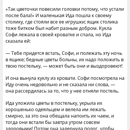
«Так цветочки повесили головки потому, что устали
после бала!» И маленькая Ида пошла к своему
столику, где стояли все ее игрушки; ящик столика
тоже битком был набит разным добром. Кукла
Софи лежала в своей кроватке и спала, но Ида
сказала ей:
— Тебе придется встать, Софи, и полежать эту ночь
в ящике; бедные цветы больны, их надо положить в
твою постельку, — может быть они и выздоровеют!
И она вынула куклу из кровати. Софи посмотрела на
Иду очень недовольно и не сказала ни слова, —
она рассердилась за то, что у нее отняли постель.
Ида уложила цветы в постельку, укрыла их
хорошенько одеяльцем и велела им лежать
смирно, за это она обещала напоить их чаем, и
тогда они встали бы завтра утром совсем
здоровыми! Потом она задернула полог, чтобы