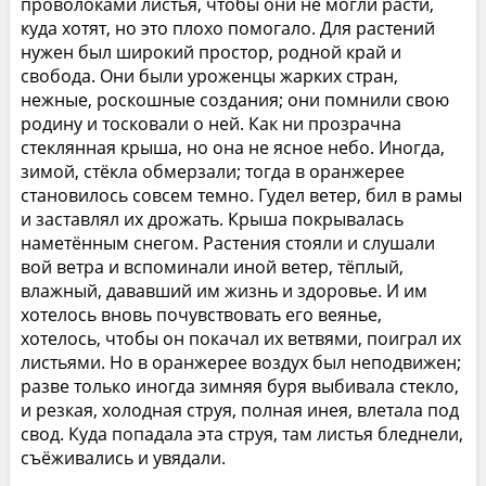
проволоками листья, чтобы они не могли расти,
куда хотят, но это плохо помогало. Для растений
нужен был широкий простор, родной край и
свобода. Они были уроженцы жарких стран,
нежные, роскошные создания; они помнили свою
родину и тосковали о ней. Как ни прозрачна
стеклянная крыша, но она не ясное небо. Иногда,
зимой, стёкла обмерзали; тогда в оранжерее
становилось совсем темно. Гудел ветер, бил в рамы
и заставлял их дрожать. Крыша покрывалась
наметённым снегом. Растения стояли и слушали
вой ветра и вспоминали иной ветер, тёплый,
влажный, дававший им жизнь и здоровье. И им
хотелось вновь почувствовать его веянье,
хотелось, чтобы он покачал их ветвями, поиграл их
листьями. Но в оранжерее воздух был неподвижен;
разве только иногда зимняя буря выбивала стекло,
и резкая, холодная струя, полная инея, влетала под
свод. Куда попадала эта струя, там листья бледнели,
съёживались и увядали.