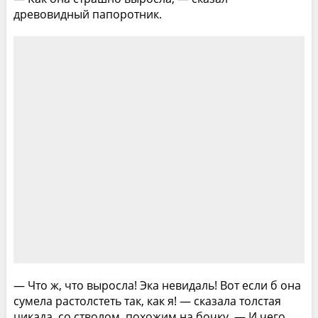
древовидный папоротник.
— Что ж, что выросла! Эка невидаль! Вот если б она
сумела растолстеть так, как я! — сказала толстая
цикада, со стволом, похожим на бочку. — И чего