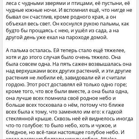
леса с чудными зверями и птицами, её пустыни, её
чудные южные ночи. И вспомнил ещё, что нигде не
бывал он счастлив, кроме родного края, а он
объехал весь свет. Он коснулся рукою пальмы, как
будто бы прощаясь с нею, и ушёл из сада, а на
другой день уже ехал на пароходе домой.
А пальма осталась. Ей теперь стало ещё тяжелее,
хотя и до этого случая было очень тяжело. Она
была совсем одна. На пять сажен возвышалась она
над верхушками всех других растений, и эти другие
растения не любили её, завидовали ей и считали
гордою. Этот рост доставлял ей только одно горе;
кроме того, что все были вместе, а она была одна,
она лучше всех помнила своё родное небо и
больше всех тосковала о нём, потому что ближе
всех была к тому, что заменяло им его: к гадкой
стеклянной крыше. Сквозь неё ей виднелось иногда
что-то голубое: то было небо, хоть и чужое, и
бледное, но всё-таки настоящее голубое небо. И