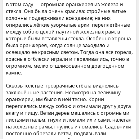
в этом саду — огромная оранжерея из железа и
стекла. Она была очень красива: стройные витые
колонны поддерживали всё здание; на них
опирались лёгкие узорчатые арки, переплетённые
между собою целой паутиной железных рам, в
которые были вставлены стёкла. Особенно хороша
была оранжерея, когда солнце заходило и
освещало её красным светом. Тогда она вся горела,
красные отблески играли и переливались, точно в
огромном, мелко отшлифованном драгоценном
камне.
Сквозь толстые прозрачные стёкла виднелись
заключённые растения. Несмотря на величину
оранжереи, им было в ней тесно. Корни
переплелись между собою и отнимали друг у друга
влагу и пищу. Ветви дерев мешались с огромными
листьями пальм, гнули и ломали их и сами, налегая
на железные рамы, гнулись и ломались. Садовники
постоянно обрезали ветви, подвязывали