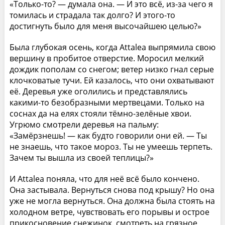
«Только-то? — думала она. — И это всё, из-за чего я
томилась и страдала так долго? И этого-то
достигнуть было для меня высочайшею целью?»
Была глубокая осень, когда Attalea выпрямила свою
вершину в пробитое отверстие. Моросил мелкий
дождик пополам со снегом; ветер низко гнал серые
клочковатые тучи. Ей казалось, что они охватывают
её. Деревья уже оголились и представлялись
какими-то безобразными мертвецами. Только на
соснах да на елях стояли тёмно-зелёные хвои.
Угрюмо смотрели деревья на пальму:
«Замёрзнешь! — как будто говорили они ей. — Ты
не знаешь, что такое мороз. Ты не умеешь терпеть.
Зачем ты вышла из своей теплицы?»
И Attalea поняла, что для неё всё было кончено.
Она застывала. Вернуться снова под крышу? Но она
уже не могла вернуться. Она должна была стоять на
холодном ветре, чувствовать его порывы и острое
прикосновение снежинок, смотреть на грязное