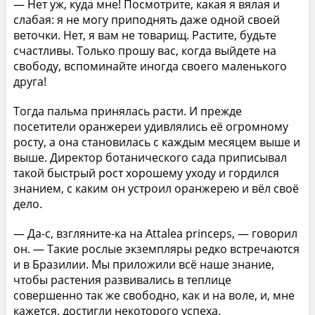
— Нет уж, куда мне! Посмотрите, какая я вялая и
слабая: я не могу приподнять даже одной своей
веточки. Нет, я вам не товарищ. Растите, будьте
счастливы. Только прошу вас, когда выйдете на
свободу, вспоминайте иногда своего маленького
друга!
Тогда пальма принялась расти. И прежде
посетители оранжереи удивлялись её огромному
росту, а она становилась с каждым месяцем выше и
выше. Директор ботанического сада приписывал
такой быстрый рост хорошему уходу и гордился
знанием, с каким он устроил оранжерею и вёл своё
дело.
— Да-с, взгляните-ка на Attalea princeps, — говорил
он. — Такие рослые экземпляры редко встречаются
и в Бразилии. Мы приложили всё наше знание,
чтобы растения развивались в теплице
совершенно так же свободно, как и на воле, и, мне
кажется, достигли некоторого успеха.