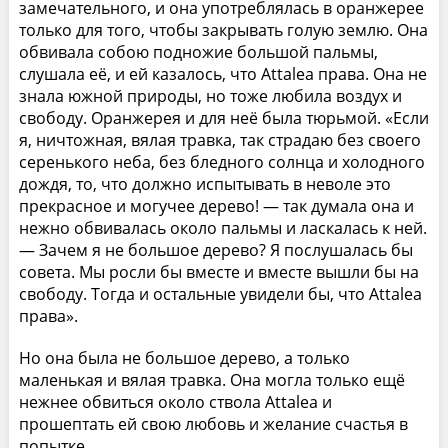
замечательного, и она употреблялась в оранжерее
только для того, чтобы закрывать голую землю. Она
обвивала собою подножие большой пальмы,
слушала её, и ей казалось, что Attalea права. Она не
знала южной природы, но тоже любила воздух и
свободу. Оранжерея и для неё была тюрьмой. «Если
я, ничтожная, вялая травка, так страдаю без своего
серенького неба, без бледного солнца и холодного
дождя, то, что должно испытывать в неволе это
прекрасное и могучее дерево! — так думала она и
нежно обвивалась около пальмы и ласкалась к ней.
— Зачем я не большое дерево? Я послушалась бы
совета. Мы росли бы вместе и вместе вышли бы на
свободу. Тогда и остальные увидели бы, что Attalea
права».
Но она была не большое дерево, а только
маленькая и вялая травка. Она могла только ещё
нежнее обвиться около ствола Attalea и
прошептать ей свою любовь и желание счастья в
попытке.