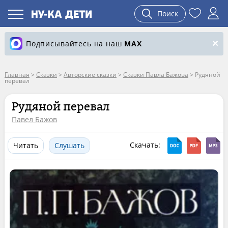
Поиск
Подписывайтесь на наш
MAX
Главная
>
Сказки
>
Авторские сказки
>
Сказки Павла Бажова
>
Рудяной
перевал
Рудяной перевал
Павел Бажов
Скачать:
Читать
Слушать