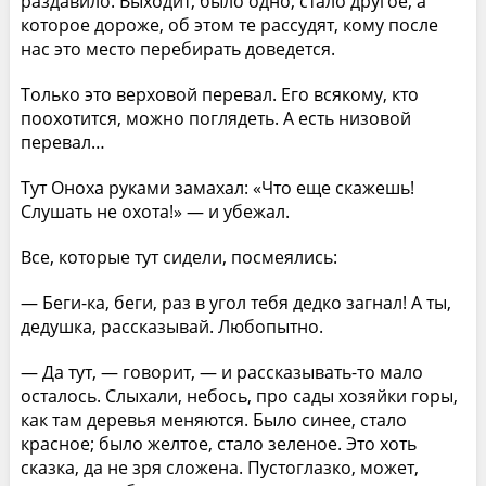
раздавило. Выходит, было одно, стало другое, а
которое дороже, об этом те рассудят, кому после
нас это место перебирать доведется.
Только это верховой перевал. Его всякому, кто
поохотится, можно поглядеть. А есть низовой
перевал…
Тут Оноха руками замахал: «Что еще скажешь!
Слушать не охота!» — и убежал.
Все, которые тут сидели, посмеялись:
— Беги-ка, беги, раз в угол тебя дедко загнал! А ты,
дедушка, рассказывай. Любопытно.
— Да тут, — говорит, — и рассказывать-то мало
осталось. Слыхали, небось, про сады хозяйки горы,
как там деревья меняются. Было синее, стало
красное; было желтое, стало зеленое. Это хоть
сказка, да не зря сложена. Пустоглазко, может,