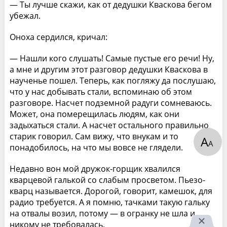
— Ты лучше скажи, как от дедушки Кваскова бегом
убежал.
Оноха сердился, кричал:
— Нашли кого слушать! Самые пустые его речи! Ну,
а мне и другим этот разговор дедушки Кваскова в
наученье пошел. Теперь, как погляжу да послушаю,
что у нас добывать стали, вспоминаю об этом
разговоре. Насчет подземной радуги сомневаюсь.
Может, она померещилась людям, как они
задыхаться стали. А насчет остального правильно
старик говорил. Сам вижу, что внукам и то
А
А
понадобилось, на что мы вовсе не глядели.
Недавно вон мой дружок-горщик хвалился
кварцевой галькой со слабым просветом. Пьезо-
кварц называется. Дорогой, говорит, камешок, для
радио требуется. А я помню, тачками такую гальку
на отвалы возил, потому — в огранку не шла и
никому не требовалась.