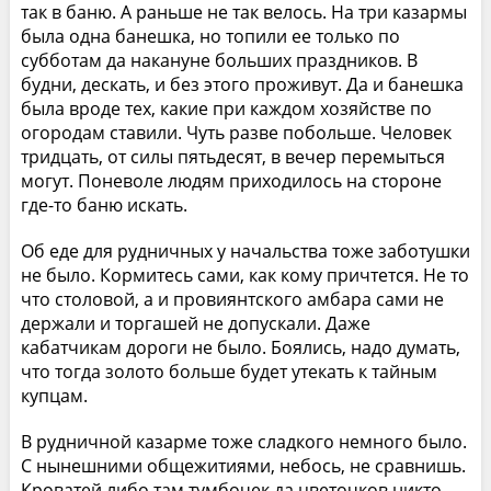
так в баню. А раньше не так велось. На три казармы
была одна банешка, но топили ее только по
субботам да накануне больших праздников. В
будни, дескать, и без этого проживут. Да и банешка
была вроде тех, какие при каждом хозяйстве по
огородам ставили. Чуть разве побольше. Человек
тридцать, от силы пятьдесят, в вечер перемыться
могут. Поневоле людям приходилось на стороне
где-то баню искать.
Об еде для рудничных у начальства тоже заботушки
не было. Кормитесь сами, как кому причтется. Не то
что столовой, а и провиянтского амбара сами не
держали и торгашей не допускали. Даже
кабатчикам дороги не было. Боялись, надо думать,
что тогда золото больше будет утекать к тайным
купцам.
В рудничной казарме тоже сладкого немного было.
С нынешними общежитиями, небось, не сравнишь.
Кроватей либо там тумбочек да цветочков никто