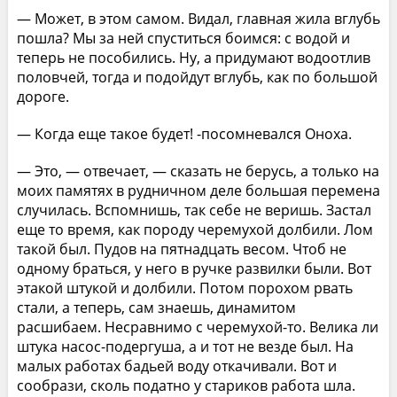
— Может, в этом самом. Видал, главная жила вглубь
пошла? Мы за ней спуститься боимся: с водой и
теперь не пособились. Ну, а придумают водоотлив
половчей, тогда и подойдут вглубь, как по большой
дороге.
— Когда еще такое будет! -посомневался Оноха.
— Это, — отвечает, — сказать не берусь, а только на
моих памятях в рудничном деле большая перемена
случилась. Вспомнишь, так себе не веришь. Застал
еще то время, как породу черемухой долбили. Лом
такой был. Пудов на пятнадцать весом. Чтоб не
одному браться, у него в ручке развилки были. Вот
этакой штукой и долбили. Потом порохом рвать
стали, а теперь, сам знаешь, динамитом
расшибаем. Несравнимо с черемухой-то. Велика ли
штука насос-подергуша, а и тот не везде был. На
малых работах бадьей воду откачивали. Вот и
сообрази, сколь податно у стариков работа шла.