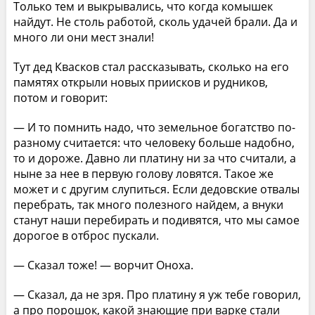
Только тем и выкрывались, что когда комышек
найдут. Не столь работой, сколь удачей брали. Да и
много ли они мест знали!
Тут дед Квасков стал рассказывать, сколько на его
памятях открыли новых приисков и рудников,
потом и говорит:
— И то помнить надо, что земельное богатство по-
разному считается: что человеку больше надобно,
то и дороже. Давно ли платину ни за что считали, а
ныне за нее в первую голову ловятся. Такое же
может и с другим слупиться. Если дедовские отвалы
перебрать, так много полезного найдем, а внуки
станут наши перебирать и подивятся, что мы самое
дорогое в отброс пускали.
— Сказал тоже! — ворчит Оноха.
— Сказал, да не зря. Про платину я уж тебе говорил,
а про порошок, какой знающие при варке стали