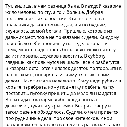
Тут, видишь, в чем разница была. В каждой казарме
жило человек по сту, а то и больше. Добрая
половина из них заводские. Эти не то что на
праздники да воскресные дни, а и по будням,
случалось, домой бегали. Пришлые, которые из
дальних мест, тоже не привязаны сидели. Каждому
надо было себе провиянту на неделю запасти,
кому, может, надобность была золотишко смотнуть
да испировать, дружков навестить. В субботу,
глядишь, как подымутся из шахты, все и разбегутся.
В казарме останется человек десяток-полтора. Эти в
баню сходят, попарятся и займутся всяк своим
делом. Накопится за неделю-то. Кому надо рубахи в
корыте перебрать, кому подметку подбить, латку
поставить, пуговку пришить. Да мало ли найдется!
Вот и сидят в казарме либо, когда погода
дозволяет, кучатся у крылечка. Без разговору в
таком разе не обходилось. Судили, о чем придется:
про рудничные дела, про свое житейское. Иной
раскошелится, так всю свою жизнь расскажет, а кто