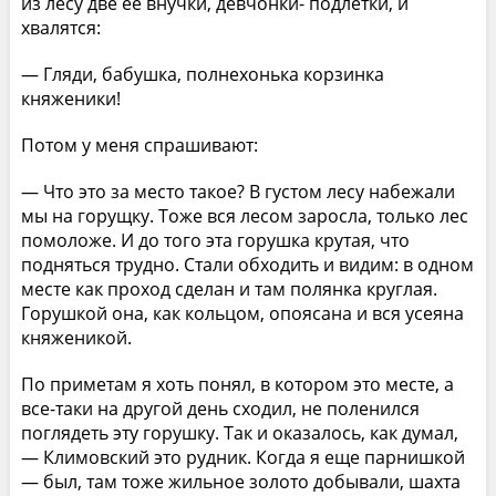
из лесу две ее внучки, девчонки- подлетки, и
хвалятся:
— Гляди, бабушка, полнехонька корзинка
княженики!
Потом у меня спрашивают:
— Что это за место такое? В густом лесу набежали
мы на горущку. Тоже вся лесом заросла, только лес
помоложе. И до того эта горушка крутая, что
подняться трудно. Стали обходить и видим: в одном
месте как проход сделан и там полянка круглая.
Горушкой она, как кольцом, опоясана и вся усеяна
княженикой.
По приметам я хоть понял, в котором это месте, а
все-таки на другой день сходил, не поленился
поглядеть эту горушку. Так и оказалось, как думал,
— Климовский это рудник. Когда я еще парнишкой
— был, там тоже жильное золото добывали, шахта