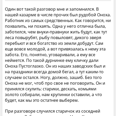
Один вот такой разговор мне и запомнился. В
нашей казарме в числе прочих был рудобой Оноха.
Работник из самых средственных. Как говорится, ни
похвалить, ни похаять. Одна у него отличка была,
заботился, чем внуки-правнуки жить будут, как тут
леса повырубят, рыбу повыловят, дикого зверя
перебьют и все богатство из земли добудут. Сам
еще вовсе молодой, а вот привязалась к нему эта
забота. Его, понятно, уговаривали, а ему все
неймется. По такой дурнинке ему кличку дали
Оноха Пустоглазко. Он из наших заводских был и
на праздники всегда домой бегал, а тут каким-то
случаем остался. Ногу, должно, зашиб. Без того
Оноха не мог, чтоб про свое не поговорить. Он и
принялся скулить: старики, дескать, комьями
золото собирали, нам крупинки оставили, а что
будет, как мы это остатнее выберем.
При разговоре случился старичок из соседней