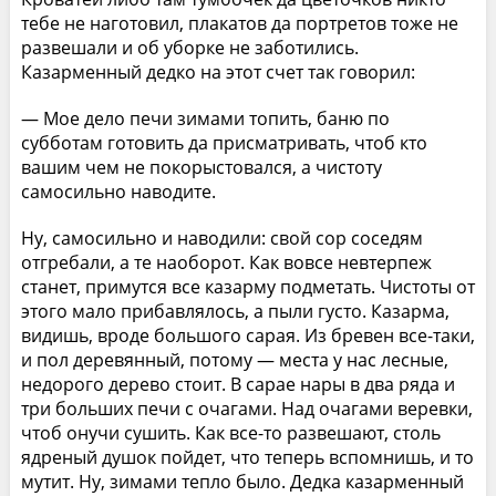
тебе не наготовил, плакатов да портретов тоже не
развешали и об уборке не заботились.
Казарменный дедко на этот счет так говорил:
— Мое дело печи зимами топить, баню по
субботам готовить да присматривать, чтоб кто
вашим чем не покорыстовался, а чистоту
самосильно наводите.
Ну, самосильно и наводили: свой сор соседям
отгребали, а те наоборот. Как вовсе невтерпеж
станет, примутся все казарму подметать. Чистоты от
этого мало прибавлялось, а пыли густо. Казарма,
видишь, вроде большого сарая. Из бревен все-таки,
и пол деревянный, потому — места у нас лесные,
недорого дерево стоит. В сарае нары в два ряда и
три больших печи с очагами. Над очагами веревки,
чтоб онучи сушить. Как все-то развешают, столь
ядреный душок пойдет, что теперь вспомнишь, и то
мутит. Ну, зимами тепло было. Дедка казарменный