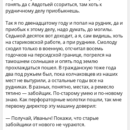
гонять да с Авдотьей ссориться, там хоть к
рудничному делу приобыкнешь.
Так я по двенадцатому году и попал на рудник, да и
приобык к этому делу, надо думать, до могилы.
Седьмой десяток вот доходит, а я, сам видишь, хоть
на стариковской работе, а при руднике. Смолоду
сходил только в военную, отсчитал восемь
годочков на персидской границе, погрелся на
тамошнем солнышке и опять под землю
прохлаждаться пошел. В гражданскую тоже года
два под ружьем был, пока колчаковцев из наших
мест не вытурили, а остальные годы все на
рудниках. В разных, понятно, местах, а ремесло
тятино — забойщик. По-старому умею и по-новому
знаю. Как перфораторные молотки пошли, так мне
первому директор эту машину доверил:
— Получай, Иваныч! Покажи, что старые
забойщики от нового не чураются.