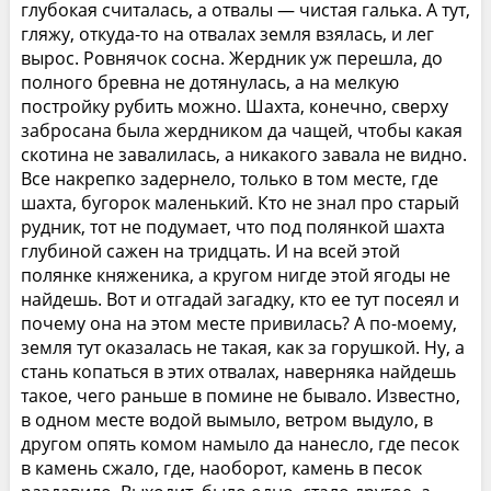
глубокая считалась, а отвалы — чистая галька. А тут,
гляжу, откуда-то на отвалах земля взялась, и лег
вырос. Ровнячок сосна. Жердник уж перешла, до
полного бревна не дотянулась, а на мелкую
постройку рубить можно. Шахта, конечно, сверху
забросана была жердником да чащей, чтобы какая
скотина не завалилась, а никакого завала не видно.
Все накрепко задернело, только в том месте, где
шахта, бугорок маленький. Кто не знал про старый
рудник, тот не подумает, что под полянкой шахта
глубиной сажен на тридцать. И на всей этой
полянке княженика, а кругом нигде этой ягоды не
найдешь. Вот и отгадай загадку, кто ее тут посеял и
почему она на этом месте привилась? А по-моему,
земля тут оказалась не такая, как за горушкой. Ну, а
стань копаться в этих отвалах, наверняка найдешь
такое, чего раньше в помине не бывало. Известно,
в одном месте водой вымыло, ветром выдуло, в
другом опять комом намыло да нанесло, где песок
в камень сжало, где, наоборот, камень в песок