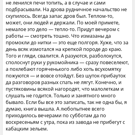
не ленился печи топить, а в случае и сами
подбрасывали. На дрова рудничное начальство не
скупилось. Всегда запас дров был. Теплом-то,
может, они людей и держали. По моей примете,
немалое это дело — тепло-то. Придут вечером с
работы — смотреть тошно. Что измазаны да
промокли до нитки — это еще полгоря. Хуже, что за
день всяк измотался на крепкой породе до краю.
Того и гляди, свалится. А разуются, разболокутся,
сполоснут руки у рукомойника — сразу повеселеют,
а похлебают горяченького либо хоть всухомятку
пожуются — и вовсе отойдут. Без шуток-прибауток
да разговоров разных спать не лягут. Конечно, и
пустяковины всякой нагородят, что малолеткам и
слушать не годится. Только и занятного много
бывало. Если бы все это записать, так не одна бы, я
думаю, книга вышла. А любопытнее всего
приходилось вечерами по субботам да по
воскресеньям с утра, пока из завода не прибегут с
кабацким зельем.