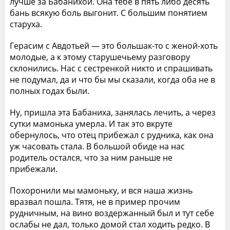
лучше за Бабанихой. Она тебе в пять либо десять
бань всякую боль выгонит. С большим понятием
старуха.
Герасим с Авдотьей — это большак-то с женой-хоть
молодые, а к этому старушечьему разговору
склонились. Нас с сестренкой никто и спрашивать
не подумал, да и что бы мы сказали, когда оба не в
полных годах были.
Ну, пришла эта Бабаниха, занялась лечить, а через
сутки мамонька умерла. И так это вкруте
обернулось, что отец прибежал с рудника, как она
уж часовать стала. В большой обиде на нас
родитель остался, что за ним раньше не
прибежали.
Похоронили мы мамоньку, и вся наша жизнь
вразвал пошла. Тятя, не в пример прочим
рудничным, на вино воздержанный был и тут себе
ослабы не дал, только домой стал ходить редко. В