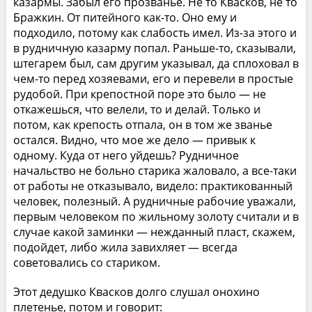
казармы. Забыл его прозванье. Не то Квасков, не то
Бражкин. От питейного как-то. Оно ему и
подходило, потому как слабость имел. Из-за этого и
в рудничную казарму попал. Раньше-то, сказывали,
штегарем был, сам другим указывал, да сплоховал в
чем-то перед хозяевами, его и перевели в простые
рудобой. При крепостной поре это было — не
откажешься, что велели, то и делай. Только и
потом, как крепость отпала, он в том же званье
остался. Видно, что мое же дело — привык к
одному. Куда от него уйдешь? Рудничное
начальство не больно старика жаловало, а все-таки
от работы не отказывало, видело: практикованный
человек, полезный. А рудничные рабочие уважали,
первым человеком по жильному золоту считали и в
случае какой заминки — нежданный пласт, скажем,
подойдет, либо жила завихляет — всегда
советовались со стариком.
Этот дедушко Квасков долго слушал онохино
плетенье, потом и говорит: