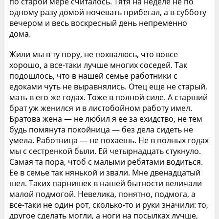
по старой мере считалось. Тятя на неделе не по
одному разу домой ночевать прибегал, а в субботу
вечером и весь воскресный день непременно
дома.
Жили мы в ту пору, не похвалюсь, что вовсе
хорошо, а все-таки лучше многих соседей. Так
подошлось, что в нашей семье работники с
едоками чуть не выравнялись. Отец еще не старый,
мать в его же годах. Тоже в полной силе. А старший
брат уж женился и в листобойном работу имел.
Братова жена — не любил я ее за ехидство, не тем
будь помянута покойница — без дела сидеть не
умела. Работница — не похаешь. Не в полных годах
мы с сестренкой были. Ей четырнадцать стукнуло.
Самая та пора, чтоб с малыми ребятами водиться.
Ее в семье так нянькой и звали. Мне двенадцатый
шел. Таких парнишек в нашей бытности величали
малой подмогой. Невелика, понятно, подмога, а
все-таки не один рот, сколько-то и руки значили: то,
другое сделать могли, а ноги на посылках лучше,