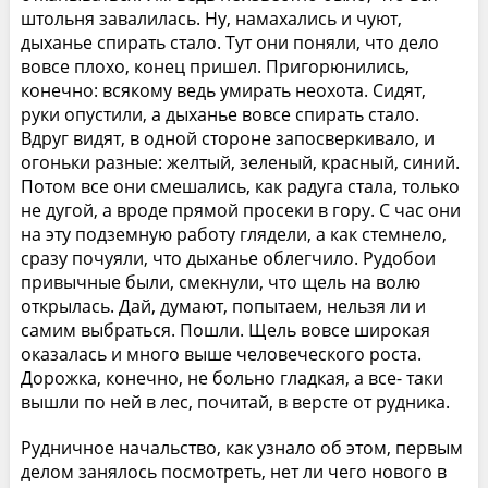
штольня завалилась. Ну, намахались и чуют,
дыханье спирать стало. Тут они поняли, что дело
вовсе плохо, конец пришел. Пригорюнились,
конечно: всякому ведь умирать неохота. Сидят,
руки опустили, а дыханье вовсе спирать стало.
Вдруг видят, в одной стороне запосверкивало, и
огоньки разные: желтый, зеленый, красный, синий.
Потом все они смешались, как радуга стала, только
не дугой, а вроде прямой просеки в гору. С час они
на эту подземную работу глядели, а как стемнело,
сразу почуяли, что дыханье облегчило. Рудобои
привычные были, смекнули, что щель на волю
открылась. Дай, думают, попытаем, нельзя ли и
самим выбраться. Пошли. Щель вовсе широкая
оказалась и много выше человеческого роста.
Дорожка, конечно, не больно гладкая, а все- таки
вышли по ней в лес, почитай, в версте от рудника.
Рудничное начальство, как узнало об этом, первым
делом занялось посмотреть, нет ли чего нового в