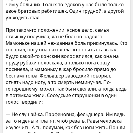
чем у больших. Голых-то едоков у нас было только
двое братовых ребятишек. Один грудной, а другой
уж ходить стал.
При таком-то положении, ясное дело, семья
отдышку получила, да не больно надолго.
Мамоньке нашей нежданная боль прикинулась. Кто
говорил, ногу она наколола, кто опять сказывал,
будто какой-то конский волос впился, как она на
пруду рубахи полоскала, а только нога сразу
посинела, и мамоньку в жар бросило прямо до
беспамятства. Фельдшер заводский говорил,
отнять надо ногу, а то смерть неминучая. По-
теперешнему, может, так бы и сделали, а тогда ведь
в потемках жили. Соседские старушонки в один
голос твердили:
— Не слушай-ка, Парфеновна, фельдшера. Им ведь
за то и деньги платят, чтоб резать. Рады человека
изувечить. А ты подумай, как без ноги жить. Пошли