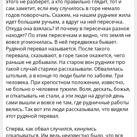
этого не разберет, а кто правильно глядит, тот и
сам заметит, если ему случилось в горе немало
годов поворочать. Скажем, на нашем руднике жила
идет большим ручьем, а вдруг на ней пересечка.
Откуда она взялась? И почему в пересечках разное
находят? По этим пересечкам и видно, что земля не
вовсе угомонилась. В ней передвижка бывает.
Рудяной перевал называется. После такого
перевала, сказывают, в горе такое окажется, чего
раньше не добывали. На старом вон руднике про
такой случай старики рассказывали. Обвалилась
штольня, а в конце-то люди были по забоям. Три
человека. При крепостном положении, известно,
не больно о человеке тужили. Воля, дескать, божья,
и откапывать не стали, а эти люди на другой день
сами вышли и вовсе не там, где рудничные работы
велись. Так вот эти люди рассказывали, что видели
этот рудяной перевал.
Сперва, как обвал случился, кинулись
откапываться. Им ведь неизвестно было, что вся