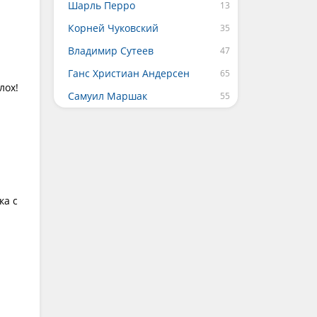
Шарль Перро
Корней Чуковский
Владимир Сутеев
Ганс Христиан Андерсен
лох!
Самуил Маршак
ка с