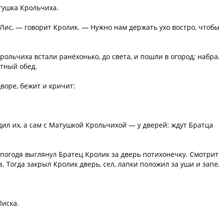
тушка Крольчиха.
Лис, — говорит Кролик. — Нужно нам держать ухо востро, чтобы
рольчиха встали ранёхонько, до света, и пошли в огород; набр
атный обед.
дворе, бежит и кричит:
дил их, а сам с Матушкой Крольчихой — у дверей: ждут Братца
о погодя выглянул Братец Кролик за дверь потихонечку. Смотри
. Тогда закрыл Кролик дверь, сел, лапки положил за уши и запе
Лиска.