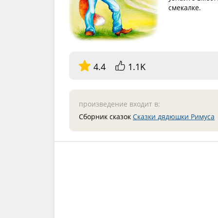
смекалке.
4.4
1.1K
произведение входит в:
Сборник сказок
Сказки дядюшки Римуса