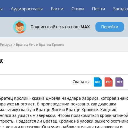
зы
Аудиорассказы
Басни
Стихи
Песни
Загадк
Подписывайтесь на наш
MAX
Перейти
 Римуса
>
Братец Лис и Братец Кролик
к
Скачать:
Братец Кролик - сказка Джоэля Чандлера Харриса, которая знак
ира уже много лет. В произведении показано, как дядюшка
мальчику сказку о Братце Лисе и Братце Кролике. Хищник
нялся за ушастым зверьком. Чтобы полакомиться крольчатиной
итрость. Поддастся ли Братец Кролик на уловки рыжего охотника
е с детьми из сказки. Она учит наблюдательности, ловкости и