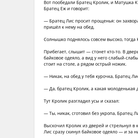
Вот пообедали Братец Кролик, и Матушка Кр
Братец Еж и говорит:
— Братец Лис просит прощенья: он захвора
пришёл к нему на обед.
Солнышко поднялось совсем высоко, тогда 
Прибегает, слышит — стонет кто-то. В двер
байковое одеяло, а вид у него слабый-слаб
стоит на столе, а рядом острый ножик.
— Никак, на обед у тебя курочка, Братец Л
— Да, братец Кролик, а какая молоденькая 
Тут Кролик разгладил усы и сказал:
— Ты, никак, сготовил без укропа, Братец Л
Выскочил Кролик из дверей и стрельнул в к
Лис сразу скинул байковое одеяло — и за н