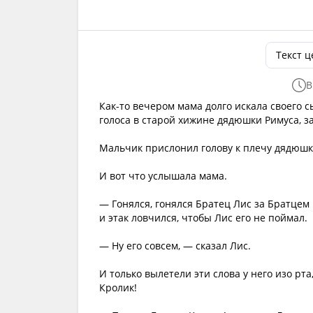
Текст 
В
Как-то вечером мама долго искала своего с
голоса в старой хижине дядюшки Римуса, за
Мальчик прислонил голову к плечу дядюшки
И вот что услышала мама.
— Гонялся, гонялся Братец Лис за Братцем К
и этак ловчился, чтобы Лис его не поймал.
— Ну его совсем, — сказал Лис.
И только вылетели эти слова у него изо рта
Кролик!