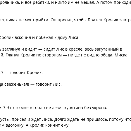
ольчиха, и все ребятки, и никто им не мешал. А потом приходи
л, никак не мог прийти. Он просит, чтобы Братец Кролик завтр
Кролик вскочил и побежал к дому Лиса.
ь заглянул и видит — сидит Лис в кресле, весь закутанный в
ый. Глянул Кролик по сторонам — нигде не видно обеда. Миска
ис? — говорит Кролик.
да свеженькая! — говорит Лис.
ис? Что-то мне в горло не лезет курятина без укропа.
усты, присел и ждёт Лиса. Долго ждать не пришлось, потому чт
им вдогонку. А Кролик кричит ему: