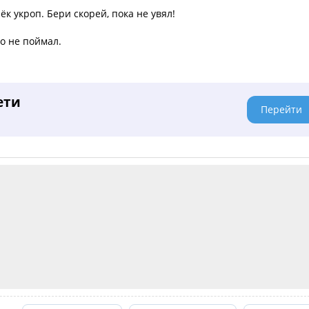
ёк укроп. Бери скорей, пока не увял!
го не поймал.
ети
Перейти