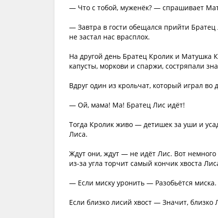
— Что с тобой, муженёк? — спрашивает Ма
— Завтра в гости обещался прийти Братец 
не застал нас врасплох.
На другой день Братец Кролик и Матушка К
капусты, моркови и спаржи, состряпали зн
Вдруг один из крольчат, который играл во 
— Ой, мама! Ма! Братец Лис идёт!
Тогда Кролик живо — детишек за уши и уса
Лиса.
Ждут они, ждут — не идёт Лис. Вот немног
из-за угла торчит самый кончик хвоста Лиса
— Если миску уронить — Разобьётся миска.
Если близко лисий хвост — Значит, близко 