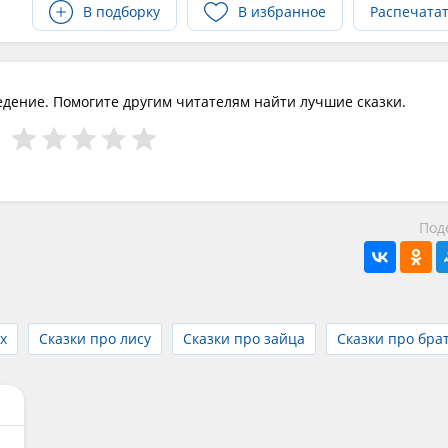
В подборку
В избранное
Распечата
едение. Помогите другим читателям найти лучшие сказки.
Под
х
Сказки про лису
Сказки про зайца
Сказки про бра