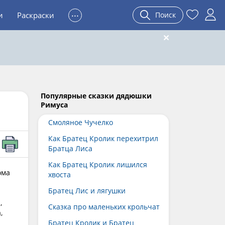
...
и
Раскраски
Поиск
Популярные сказки дядюшки
Римуса
Смоляное Чучелко
Как Братец Кролик перехитрил
Братца Лиса
Как Братец Кролик лишился
ома
хвоста
Братец Лис и лягушки
,
Сказка про маленьких крольчат
,
Братец Кролик и Братец