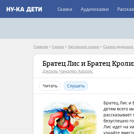
Сказки
Аудиосказки
Расска
Главная
>
Сказки
>
Авторские сказки
>
Сказки дядюшки
Братец Лис и Братец Кроли
Джоэль Чандлер Харрис
Читать
Слушать
Братец Лис и 
детям всего м
рассказывает 
безуспешно го
Лис идет на х
узнайте вмест