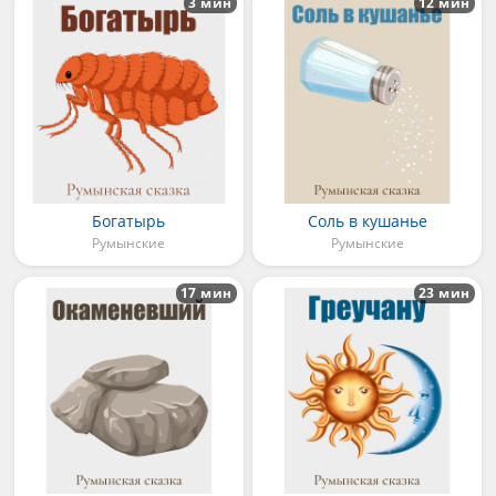
3 мин
12 мин
Богатырь
Соль в кушанье
Румынские
Румынские
17 мин
23 мин