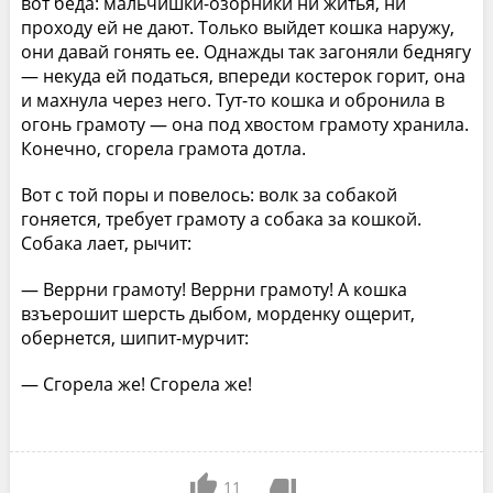
вот беда: мальчишки-озорники ни житья, ни
проходу ей не дают. Только выйдет кошка наружу,
они давай гонять ее. Однажды так загоняли беднягу
— некуда ей податься, впереди костерок горит, она
и махнула через него. Тут-то кошка и обронила в
огонь грамоту — она под хвостом грамоту хранила.
Конечно, сгорела грамота дотла.
Вот с той поры и повелось: волк за собакой
гоняется, требует грамоту а собака за кошкой.
Собака лает, рычит:
— Веррни грамоту! Веррни грамоту! А кошка
взъерошит шерсть дыбом, морденку ощерит,
обернется, шипит-мурчит:
— Сгорела же! Сгорела же!
11