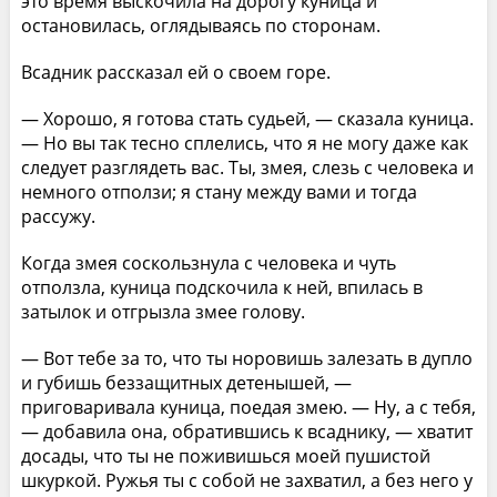
это время выскочила на дорогу куница и
остановилась, оглядываясь по сторонам.
Всадник рассказал ей о своем горе.
— Хорошо, я готова стать судьей, — сказала куница.
— Но вы так тесно сплелись, что я не могу даже как
следует разглядеть вас. Ты, змея, слезь с человека и
немного отползи; я стану между вами и тогда
рассужу.
Когда змея соскользнула с человека и чуть
отползла, куница подскочила к ней, впилась в
затылок и отгрызла змее голову.
— Вот тебе за то, что ты норовишь залезать в дупло
и губишь беззащитных детенышей, —
приговаривала куница, поедая змею. — Ну, а с тебя,
— добавила она, обратившись к всаднику, — хватит
досады, что ты не поживишься моей пушистой
шкуркой. Ружья ты с собой не захватил, а без него у