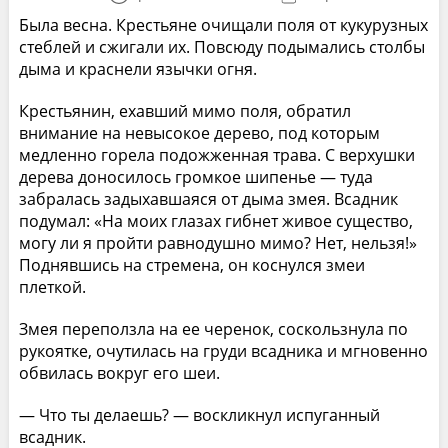
Была весна. Крестьяне очищали поля от кукурузных
стеблей и сжигали их. Повсюду подымались столбы
дыма и краснели язычки огня.
Крестьянин, ехавший мимо поля, обратил
внимание на невысокое дерево, под которым
медленно горела подожженная трава. С верхушки
дерева доносилось громкое шипенье — туда
забралась задыхавшаяся от дыма змея. Всадник
подумал: «На моих глазах гибнет живое существо,
могу ли я пройти равнодушно мимо? Нет, нельзя!»
Поднявшись на стремена, он коснулся змеи
плеткой.
Змея переползла на ее черенок, соскользнула по
рукоятке, очутилась на груди всадника и мгновенно
обвилась вокруг его шеи.
— Что ты делаешь? — воскликнул испуганный
всадник.