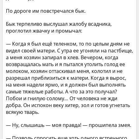
По дороге им повстречался бык.
Бык терпеливо выслушал жалобу всадника,
проглотил жвачку и промычал:
— Когда я был ещё теленком, то по целым дням не
видел своей матери. С утра ее угоняли на пастбище,
а меня хозяин запирал в хлев. Вечером, когда
возвращалась мать и я пытался утолить голод ее
молоком, хозяин оттаскивал меня, колотил и не
разрешал приблизиться к матери. Когда я вырос,
на меня надели ярмо, и я должен был выполнять
самые тяжелые работы. А что за это получал?
Побои и гнилую солому… От человека не жди
добра. Он испокон веку хитер, зол и готов угнетать
всякую тварь.
— Ну, слышишь — моя правда! — прошипела змея.
— Позволь спросить еще хоть одного встречного,