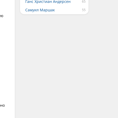
Ганс Христиан Андерсен
Самуил Маршак
ую
оно