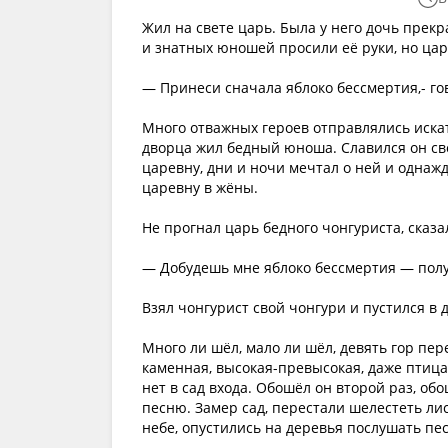
Жил на свете царь. Была у него дочь прек
и знатных юношей просили её руки, но цар
— Принеси сначала яблоко бессмертия,- го
Много отважных героев отправлялись искат
дворца жил бедный юноша. Славился он с
царевну, дни и ночи мечтал о ней и однаж
царевну в жёны.
Не прогнал царь бедного чонгуриста, сказал
— Добудешь мне яблоко бессмертия — пол
Взял чонгурист свой чонгури и пустился в 
Много ли шёл, мало ли шёл, девять гор пер
каменная, высокая-превысокая, даже птица
нет в сад входа. Обошёл он второй раз, об
песню. Замер сад, перестали шелестеть л
небе, опустились на деревья послушать пе