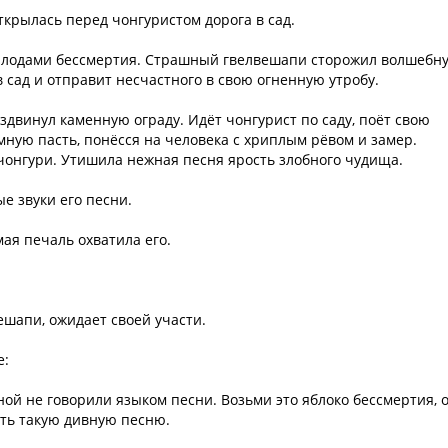
ткрылась перед чонгуристом дорога в сад.
 с плодами бессмертия. Страшный гвелвешапи сторожил волшебн
 сад и отправит несчастного в свою огненную утробу.
здвинул каменную ограду. Идёт чонгурист по саду, поёт свою
ную пасть, понёсся на человека с хриплым рёвом и замер.
чонгури. Утишила нежная песня ярость злобного чудища.
ые звуки его песни.
ая печаль охватила его.
шапи, ожидает своей участи.
е:
ной не говорили языком песни. Возьми это яблоко бессмертия, 
ать такую дивную песню.