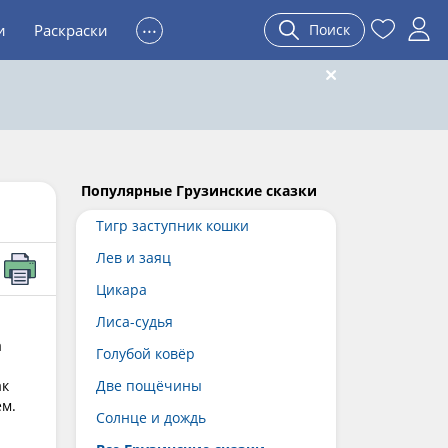
...
и
Раскраски
Поиск
Популярные Грузинские сказки
Тигр заступник кошки
Лев и заяц
Цикара
Лиса-судья
а
Голубой ковёр
ак
Две пощёчины
ем.
Солнце и дождь