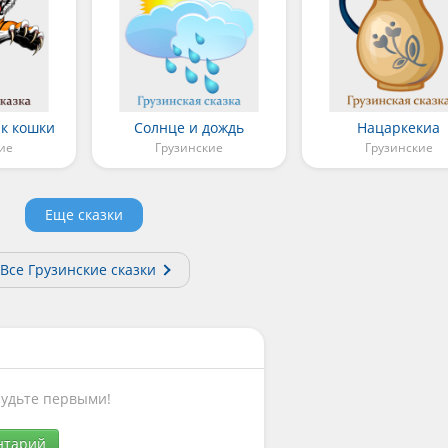
ик кошки
Солнце и дождь
Нацаркекиа
ие
Грузинские
Грузинские
Еще сказки
Все Грузинские сказки
Будьте первыми!
нтарий