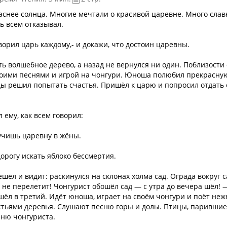
раснее солнца. Многие мечтали о красивой царевне. Много сла
ь всем отказывал.
ворил царь каждому,- и докажи, что достоин царевны.
ь волшебное дерево, а назад не вернулся ни один. Поблизости 
воими песнями и игрой на чонгури. Юноша полюбил прекрасну
ды решил попытать счастья. Пришёл к царю и попросил отдать
 ему, как всем говорил:
учишь царевну в жёны.
дорогу искать яблоко бессмертия.
ешёл и видит: раскинулся на склонах холма сад. Ограда вокруг 
 не перелетит! Чонгурист обошёл сад — с утра до вечера шёл! 
ошёл в третий. Идёт юноша, играет на своём чонгури и поёт не
истьями деревья. Слушают песню горы и долы. Птицы, парившие
сню чонгуриста.