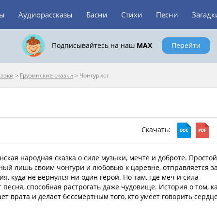
зы
Аудиорассказы
Басни
Стихи
Песни
Загадк
Подписывайтесь на наш
MAX
Перейти
казки
>
Грузинские сказки
>
Чонгурист
Скачать:
нская народная сказка о силе музыки, мечте и доброте. Простой
ый лишь своим чонгури и любовью к царевне, отправляется з
я, куда не вернулся ни один герой. Но там, где меч и сила
 песня, способная растрогать даже чудовище. История о том, к
ет врата и делает бессмертным того, кто умеет говорить сердц