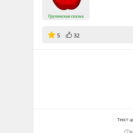
5
32
Текст 
В