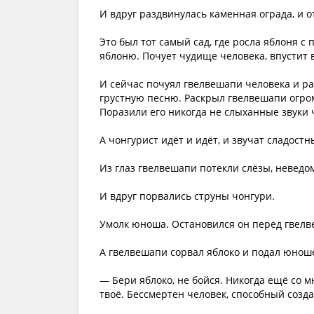
И вдруг раздвинулась каменная ограда, и о
Это был тот самый сад, где росла яблоня
яблоню. Почует чудище человека, впустит в
И сейчас почуял гвелвешапи человека и ра
грустную песню. Раскрыл гвелвешапи огром
Поразили его никогда не слыханные звуки 
А чонгурист идёт и идёт, и звучат сладостн
Из глаз гвелвешапи потекли слёзы, неведом
И вдруг порвались струны чонгури.
Умолк юноша. Остановился он перед гвелве
А гвелвешапи сорвал яблоко и подал юнош
— Бери яблоко, не бойся. Никогда ещё со м
твоё. Бессмертен человек, способный созд