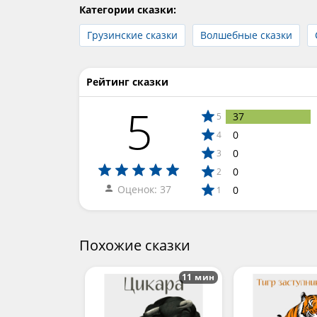
Категории сказки:
Грузинские сказки
Волшебные сказки
Рейтинг сказки
5
37
5
0
4
0
3
0
2
Оценок: 37
0
1
Похожие сказки
11 мин