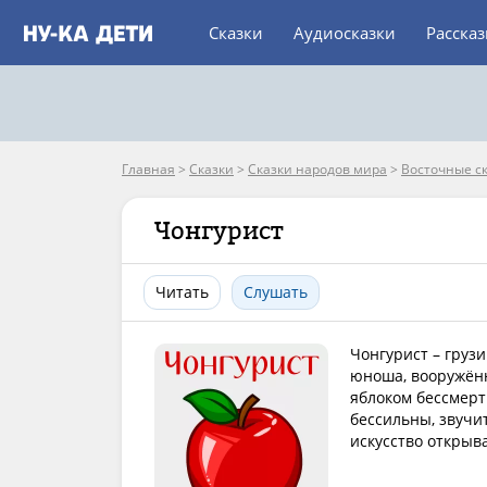
Сказки
Аудиосказки
Расска
Главная
>
Сказки
>
Сказки народов мира
>
Восточные с
Чонгурист
Читать
Слушать
Чонгурист – грузи
юноша, вооружённ
яблоком бессмерти
бессильны, звучит
искусство открыва