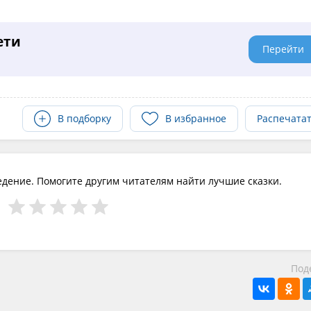
ети
Перейти
В подборку
В избранное
Распечата
едение. Помогите другим читателям найти лучшие сказки.
Под