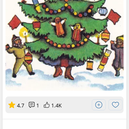
4.7
1
1.4K