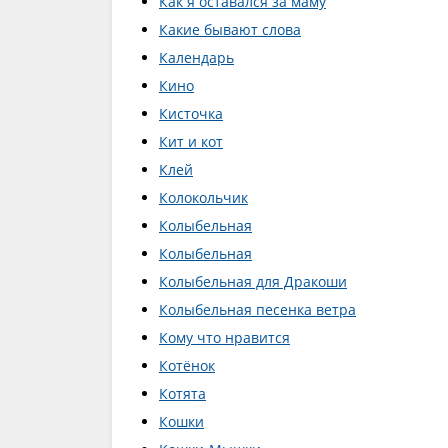
Как я оставался за маму
Какие бывают слова
Календарь
Кино
Кисточка
Кит и кот
Клей
Колокольчик
Колыбельная
Колыбельная
Колыбельная для Дракоши
Колыбельная песенка ветра
Кому что нравится
Котёнок
Котята
Кошки