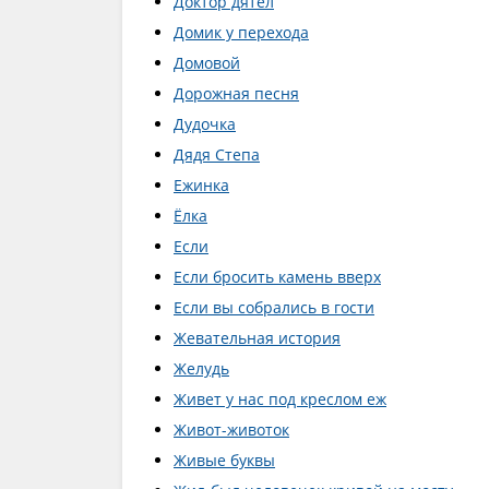
Доктор дятел
Домик у перехода
Домовой
Дорожная песня
Дудочка
Дядя Степа
Ежинка
Ёлка
Если
Если бросить камень вверх
Если вы собрались в гости
Жевательная история
Желудь
Живет у нас под креслом еж
Живот-животок
Живые буквы