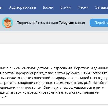
зы
Аудиорассказы
Басни
Стихи
Песни
Загадк
Подписывайтесь на наш
Telegram
канал
Перейт
торые любимы многими детьми и взрослыми. Короткие и длинные
поэтов народов мира ждут вас в этой рубрике. Стихи встретят
ьных сюжетов, ярких описаний природы и вереницей новых дру
встретить говорящих животных, насекомых, птиц, рыб. Читайте 
аздниками или просто так. Они научат их вслушиваться в ритм
ширять свой кругозор, словарный запас и станут первыми
ению.