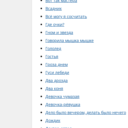
Вот так мастера
Всадник
Всё могу я сосчитать
Где очки?
Гном и звезда
Говорила мышка мышке
Гололед
Гостья
Гроза днем
Гуси лебеди
Два дрозда
Два коня
Девочка чумазая
Девочка-рёвушка
Дело было вечером, делать было нечего
Дождик