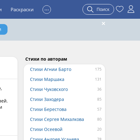
...
и
Раскраски
Поиск
и
Стихи по авторам
Стихи Агнии Барто
Стихи Маршака
,
Стихи Чуковского
Стихи Заходера
зей.
и
Стихи Берестова
Стихи Сергея Михалкова
Стихи Осеевой
Стихи Андрея Усачева