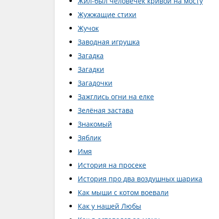
Жил-был человечек кривой на мосту
Жужжащие стихи
Жучок
Заводная игрушка
Загадка
Загадки
Загадочки
Зажглись огни на елке
Зелёная застава
Знакомый
Зяблик
Имя
История на просеке
История про два воздушных шарика
Как мыши с котом воевали
Как у нашей Любы