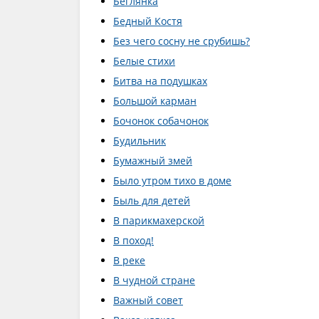
Беглянка
Бедный Костя
Без чего сосну не срубишь?
Белые стихи
Битва на подушках
Большой карман
Бочонок собачонок
Будильник
Бумажный змей
Было утром тихо в доме
Быль для детей
В парикмахерской
В поход!
В реке
В чудной стране
Важный совет