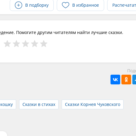
В подборку
В избранное
Распечата
едение. Помогите другим читателям найти лучшие сказки.
Под
 кошку
Сказки в стихах
Сказки Корнея Чуковского