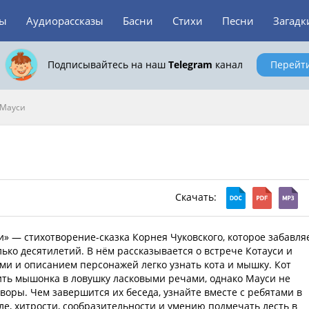
зы
Аудиорассказы
Басни
Стихи
Песни
Загадк
Подписывайтесь на наш
Telegram
канал
Перейт
 Мауси
Скачать:
и» — стихотворение-сказка Корнея Чуковского, которое забавля
лько десятилетий. В нём рассказывается о встрече Котауси и
ми и описанием персонажей легко узнать кота и мышку. Кот
ть мышонка в ловушку ласковыми речами, однако Мауси не
оворы. Чем завершится их беседа, узнайте вместе с ребятами в
зле, хитрости, сообразительности и умению подмечать лесть в