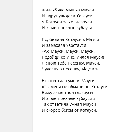
Жила-была мышка Мауси
И вдруг увидала Котауси.
У Котауси злые глазауси
И злые-презлые зубауси.
Подбежала Котауси к Мауси
И замахала хвостауси:
«Ах, Мауси, Мауси, Мауси,
Подойди ко мне, милая Мауси!
Я спою тебе песенку, Мауси,
Чудесную песенку, Мауси!»
Но ответила умная Мауси:
«Ты меня не обманешь, Котауси!
Вижу злые твои глазауси
И злые-презлые зубауси!»
Так ответила умная Мауси —
И скорее бегом от Котауси.