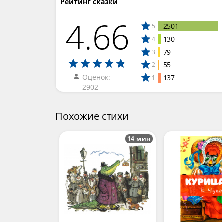
Рейтинг сказки
4.66
2501
5
130
4
79
3
55
2
Оценок:
137
1
2902
Похожие стихи
14 мин