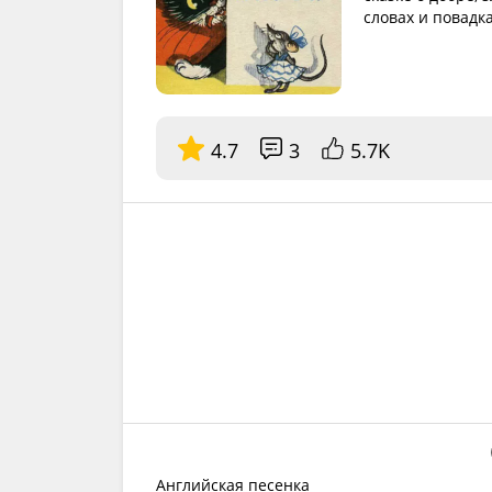
словах и повадк
4.7
3
5.7K
Английская песенка