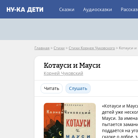
Сказки
Аудиосказки
Расска
Главная
>
Стихи
>
Стихи Корнея Чуковского
>
Котауси и
Котауси и Мауси
Корней Чуковский
Читать
Слушать
«Котауси и Маус
детей уже неско
Мауси. За имена
пытается замани
поддаётся на уг
сказке о добре, 