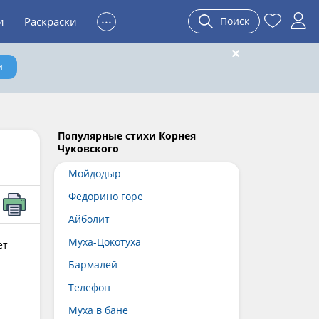
...
и
Раскраски
Поиск
и
Популярные стихи Корнея
Чуковского
Мойдодыр
Федорино горе
Айболит
Муха-Цокотуха
ет
Бармалей
Телефон
Муха в бане